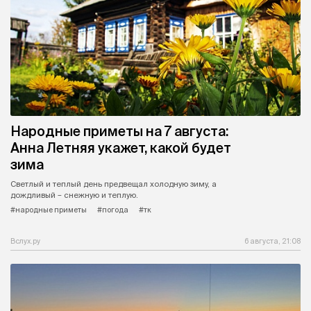
Народные приметы на 7 августа:
Анна Летняя укажет, какой будет
зима
Светлый и теплый день предвещал холодную зиму, а
дождливый – снежную и теплую.
#народные приметы
#погода
#тк
Вслух.ру
6 августа, 21:08