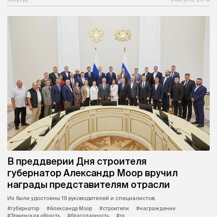
В преддверии Дня строителя
губернатор Александр Моор вручил
награды представителям отрасли
Их были удостоены 19 руководителей и специалистов.
#губернатор
#Александр Моор
#строители
#награждение
#Тюменская область
#благодарность
#тк