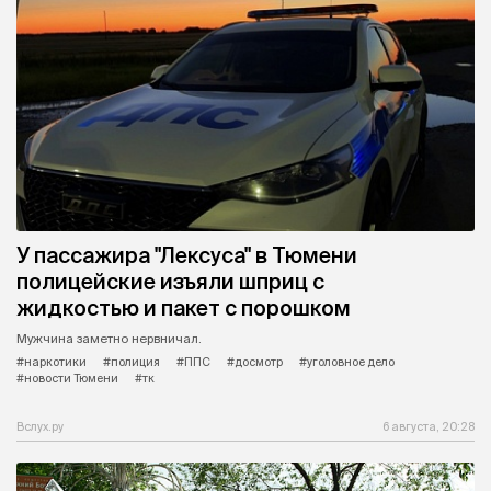
У пассажира "Лексуса" в Тюмени
полицейские изъяли шприц с
жидкостью и пакет с порошком
Мужчина заметно нервничал.
#наркотики
#полиция
#ППС
#досмотр
#уголовное дело
#новости Тюмени
#тк
Вслух.ру
6 августа, 20:28