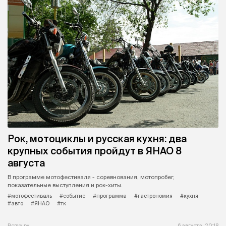
Рок, мотоциклы и русская кухня: два
крупных события пройдут в ЯНАО 8
августа
В программе мотофестиваля - соревнования, мотопробег,
показательные выступления и рок-хиты.
#мотофестиваль
#событие
#программа
#гастрономия
#кухня
#авто
#ЯНАО
#тк
Вслух.ру
6 августа, 20:18