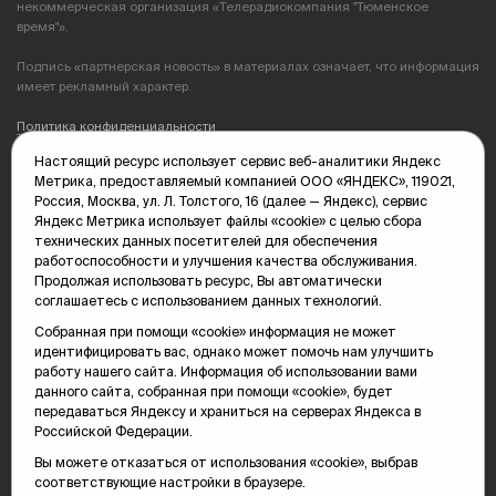
некоммерческая организация «Телерадиокомпания "Тюменское
время"».
Подпись «партнерская новость» в материалах означает, что информация
имеет рекламный характер.
Политика конфиденциальности
Настоящий ресурс использует сервис веб-аналитики Яндекс
Редакция: 625035, Тюмень, пр. Геологоразведчиков, 28А
Метрика, предоставляемый компанией ООО «ЯНДЕКС», 119021,
(3452) 68-89-05
Россия, Москва, ул. Л. Толстого, 16 (далее — Яндекс), сервис
edit@vsluh.ru
Яндекс Метрика использует файлы «cookie» с целью сбора
технических данных посетителей для обеспечения
Главный редактор: Панкина Т.Ю.
работоспособности и улучшения качества обслуживания.
kika@vsluh.ru
Продолжая использовать ресурс, Вы автоматически
соглашаетесь с использованием данных технологий.
По вопросам рекламы:
(3452) 68-89-78
Собранная при помощи «cookie» информация не может
kotovaev@sibinformburo.ru
идентифицировать вас, однако может помочь нам улучшить
mim@vsluh.ru
работу нашего сайта. Информация об использовании вами
данного сайта, собранная при помощи «cookie», будет
передаваться Яндексу и храниться на серверах Яндекса в
Российской Федерации.
Вы можете отказаться от использования «cookie», выбрав
соответствующие настройки в браузере.