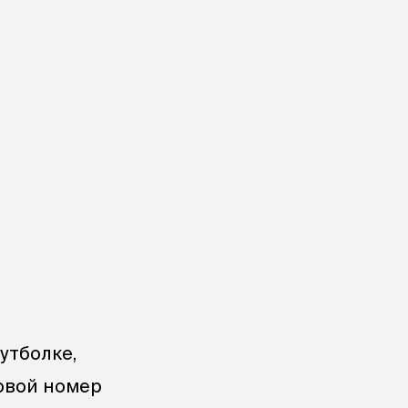
утболке,
говой номер