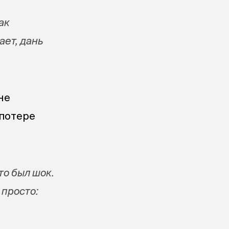
ак
ает, дань
не
 потере
то был шок.
 просто: