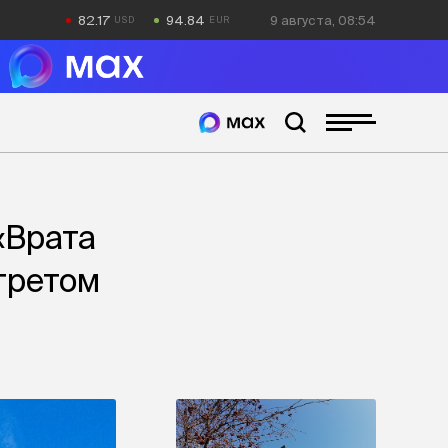
82.17
94.84
9 августа, 08:54
«Врата
третом