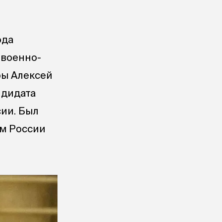
ода
 военно-
ры Алексей
ндидата
сии. Был
м России