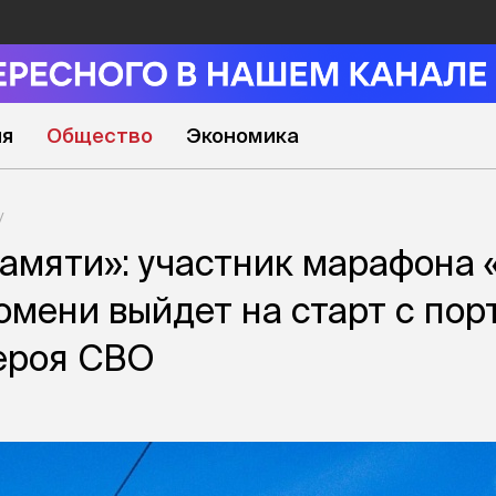
ия
Общество
Экономика
памяти»: участник марафона 
юмени выйдет на старт с пор
ероя СВО