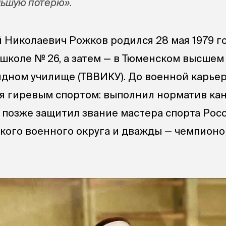
льшую потерю».
 Николаевич Рожков родился 28 мая 1979 г
 школе № 26, а затем — в Тюменском высшем
дном училище (ТВВИКУ). До военной карье
я гиревым спортом: выполнил норматив ка
а позже защитил звание мастера спорта Рос
ого военного округа и дважды — чемпионо