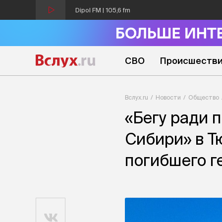
Dipol FM | 105,6 fm
СВО
Происшеств
Вслух.ru
Новости
Общество
«Бегу ради 
Сибири» в Т
погибшего г