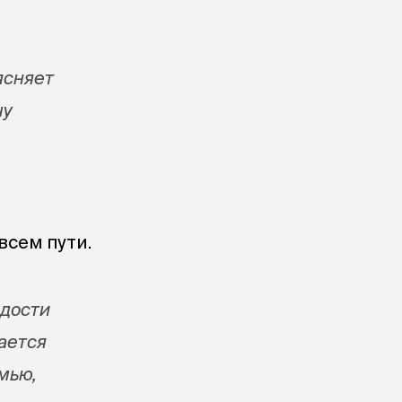
ясняет
чу
всем пути.
рдости
нается
мью,