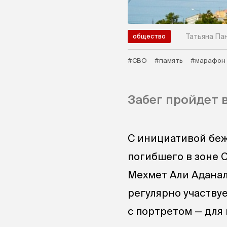
Татьяна Па
общество
#СВО
#память
#марафон
Забег пройдет 
С инициативой беж
погибшего в зоне 
Мехмет Али Аданал
регулярно участву
с портретом — для 