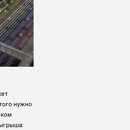
жет
этого нужно
еком
зыгрыша: