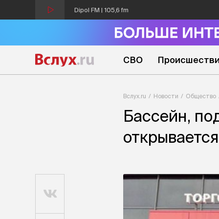
Dipol FM | 105,6 fm
СВО
Происшеств
Вслух.ru
Новости
Общество
Бассейн, по
открываетс