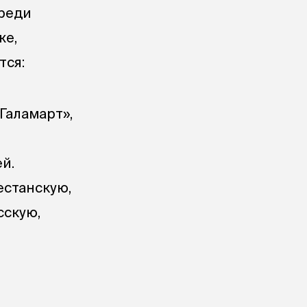
среди
же,
тся:
«Галамарт»,
й.
естанскую,
сскую,