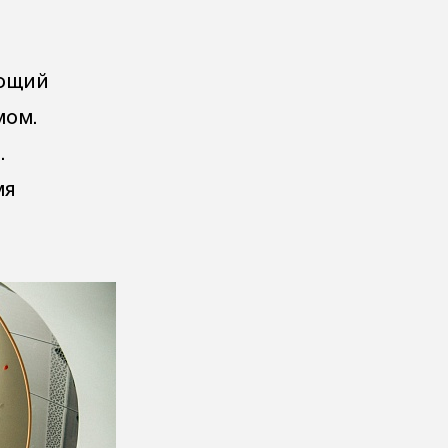
ающий
мом.
.
мя