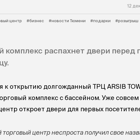
12 де
овый центр
#бизнес
#новости Тюмени
#подарки
#розыгрыш
 комплекс распахнет двери перед 
цу.
ся к открытию долгожданный ТРЦ ARSIB TO
орговый комплекс с бассейном. Уже совсем 
0 центр откроет двери для первых посетител
торговый центр неспроста получил свое назв