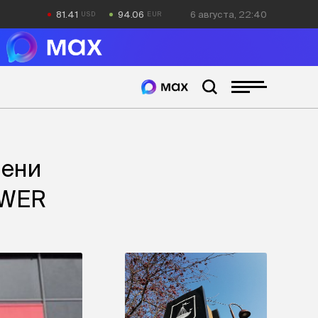
81.41
94.06
6 августа, 22:40
мени
OWER