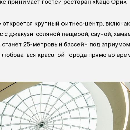
же принимает гостей ресторан «Кацо Ори».
е откроется крупный фитнес-центр, включ
с с джакузи, соляной пещерой, сауной, хама
станет 25-метровый бассейн под атриумом
 любоваться красотой города прямо во вре