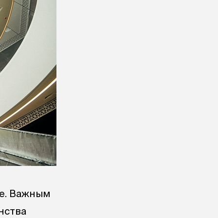
е. Важным
нства