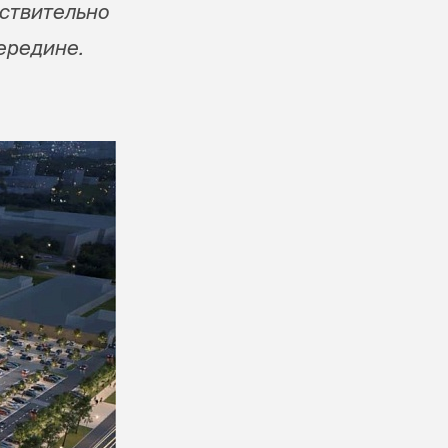
йствительно
ередине.