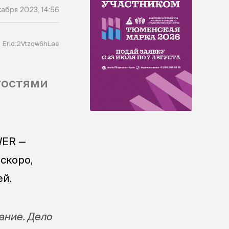
кабря 2023, 14:56
Erid:2Vtzqw6hLae
гостями
WER —
скоро,
ей.
ание. Дело