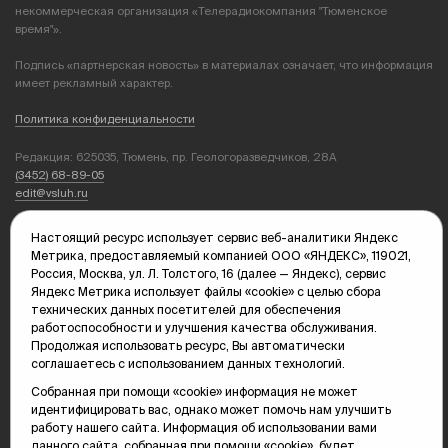
некоммерческая организация «Телерадиокомпания "Тюменское
время"».
Подпись «партнерская новость» в материалах означает, что информация
имеет рекламный характер.
Политика конфиденциальности
Редакция: 625035, Тюмень, пр. Геологоразведчиков, 28А
(3452) 68-89-05
edit@vsluh.ru
Главный редактор: Панкина Т.Ю.
Настоящий ресурс использует сервис веб-аналитики Яндекс
kika@vsluh.ru
Метрика, предоставляемый компанией ООО «ЯНДЕКС», 119021,
Россия, Москва, ул. Л. Толстого, 16 (далее — Яндекс), сервис
По вопросам рекламы:
Яндекс Метрика использует файлы «cookie» с целью сбора
(3452) 68-89-78
технических данных посетителей для обеспечения
kotovaev@sibinformburo.ru
работоспособности и улучшения качества обслуживания.
mim@vsluh.ru
Продолжая использовать ресурс, Вы автоматически
соглашаетесь с использованием данных технологий.
Собранная при помощи «cookie» информация не может
идентифицировать вас, однако может помочь нам улучшить
работу нашего сайта. Информация об использовании вами
данного сайта, собранная при помощи «cookie», будет