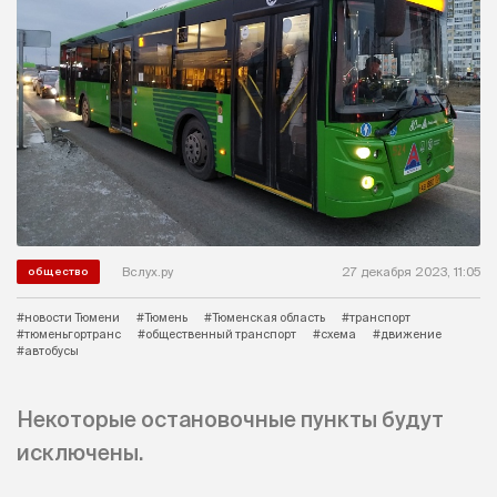
Вслух.ру
27 декабря 2023, 11:05
общество
#новости Тюмени
#Тюмень
#Тюменская область
#транспорт
#тюменьгортранс
#общественный транспорт
#схема
#движение
#автобусы
Некоторые остановочные пункты будут
исключены.