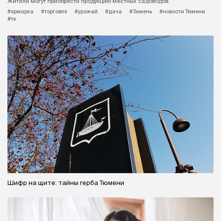
Жители могут приобрести продукцию местных садоводов.
#ярмарка
#торговля
#урожай
#дача
#Тюмень
#новости Тюмени
#тк
Шифр на щите: тайны герба Тюмени