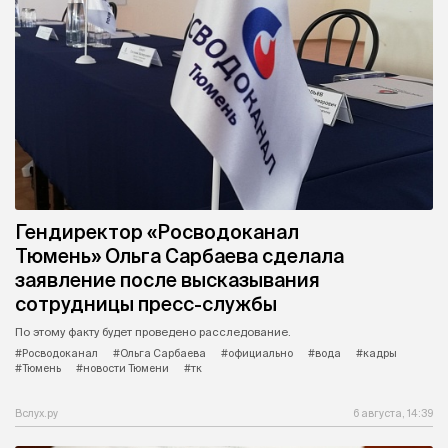
Гендиректор «Росводоканал
Тюмень» Ольга Сарбаева сделала
заявление после высказывания
сотрудницы пресс-службы
По этому факту будет проведено расследование.
#Росводоканал
#Ольга Сарбаева
#официально
#вода
#кадры
#Тюмень
#новости Тюмени
#тк
Вслух.ру
6 августа, 14:39