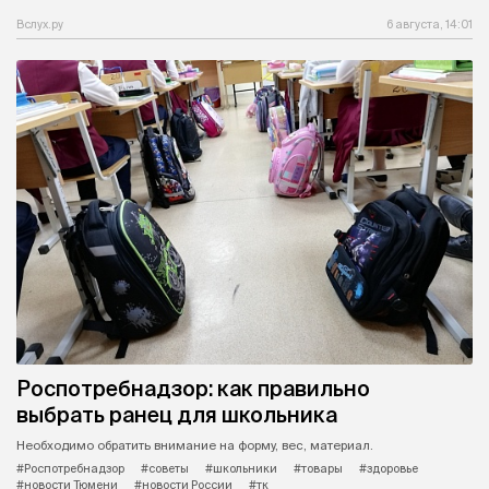
Вслух.ру
6 августа, 14:01
Роспотребнадзор: как правильно
выбрать ранец для школьника
Необходимо обратить внимание на форму, вес, материал.
#Роспотребнадзор
#советы
#школьники
#товары
#здоровье
#новости Тюмени
#новости России
#тк