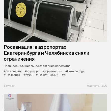
Росавиация: в аэропортах
Екатеринбурга и Челябинска сняли
ограничения
Появилось официальное заявление ведомства.
#Росавиация
#аэропорт
#ограничения
#Екатеринбург
#Челябинск
#УрФО
#новости России
#тк
Вслух.ру
6 августа, 15:02