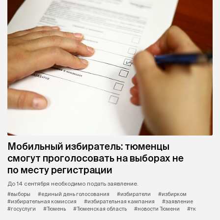
Мобильный избиратель: тюменцы
смогут проголосовать на выборах не
по месту регистрации
До 14 сентября необходимо подать заявление.
#выборы
#единый день голосования
#избиратели
#избирком
#избирательная комиссия
#избирательная кампания
#заявление
#госуслуги
#Тюмень
#Тюменская область
#новости Тюмени
#тк