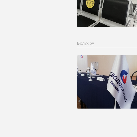
Вслух.ру