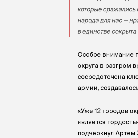
которые сражались 
народа для нас — нр
в единстве сокрыта 
Особое внимание п
округа в разгром в
сосредоточена клю
армии, создавалос
«Уже 12 городов ок
является гордость
подчеркнул Артем 