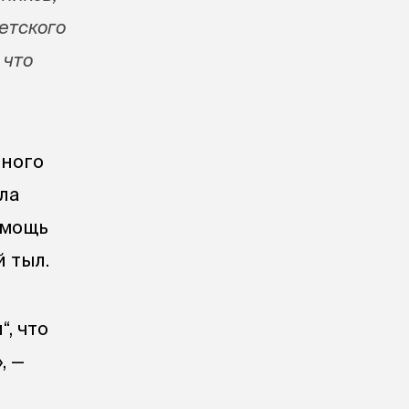
етского
 что
ьного
ла
 мощь
 тыл.
“, что
, —