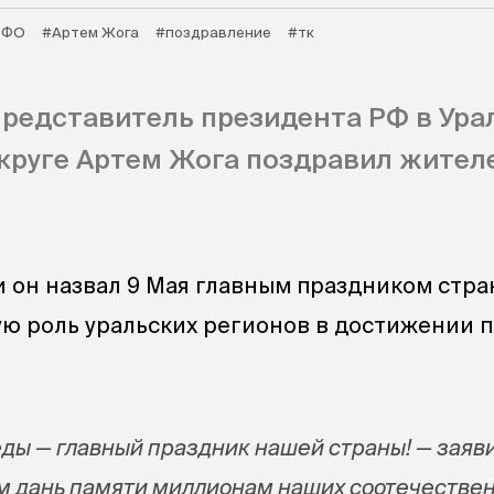
рФО
#Артем Жога
#поздравление
#тк
редставитель президента РФ в Ура
руге Артем Жога поздравил жителе
 он назвал 9 Мая главным праздником стр
ую роль уральских регионов в достижении 
ды — главный праздник нашей страны! — заяв
м дань памяти миллионам наших соотечествен