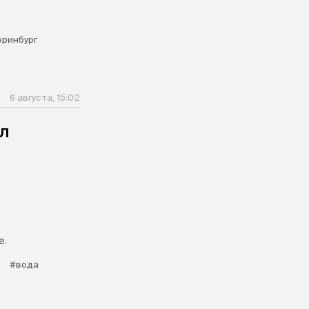
еринбург
6 августа, 15:02
л
е.
#вода