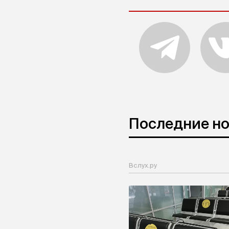
Последние н
Вслух.ру