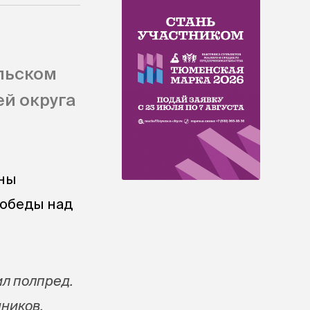
льском
й округа
аны
победы над
ил полпред.
ников,