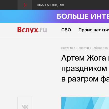
Dipol FM | 105,6 fm
СВО
Происшеств
Вслух.ru
Новости
Общество
Артем Жога 
праздником 
в разгром 