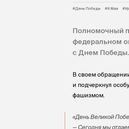
#День Победы
#9 Мая
#У
Полномочный п
федеральном ок
с Днем Победы.
В своем обращении
и подчеркнул особ
фашизмом.
«День Великой Побе
— Сегодня мы отдае