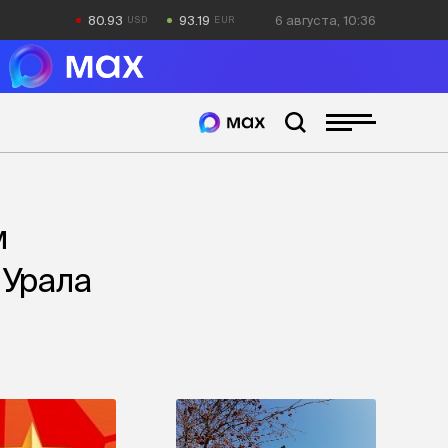
80.93
93.19
6 августа, 10:36
м
 Урала