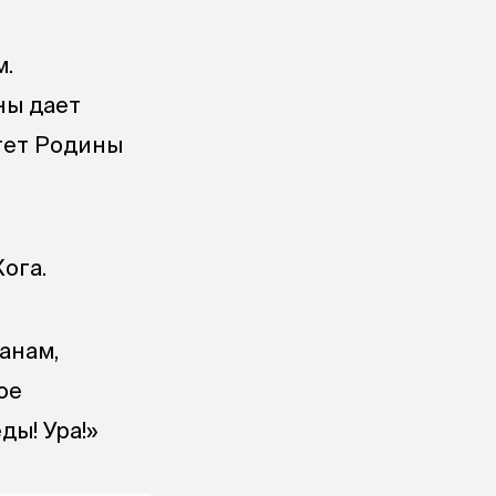
м.
ны дает
тет Родины
ога.
анам,
ое
ды! Ура!»