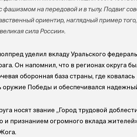
с фашизмом на передовой и в тылу. Подвиг сов
авственный ориентир, наглядный пример того,
великая сила России».
олпред уделил вкладу Уральского федерал
рага. Он напомнил, что в регионах округа бы
чевая оборонная база страны, где ковалась
ь оружие Победы и обеспечивался надежный
руга носят звание „Город трудовой доблести
ю и признанием огромного вклада жителей»
Жога.