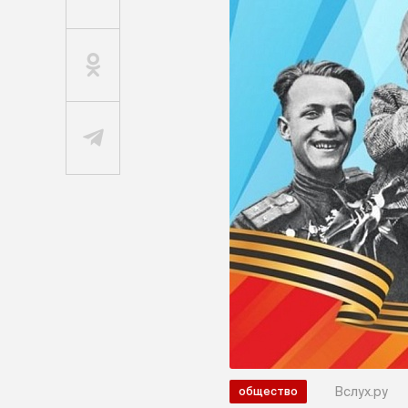
Вслух.ру
общество