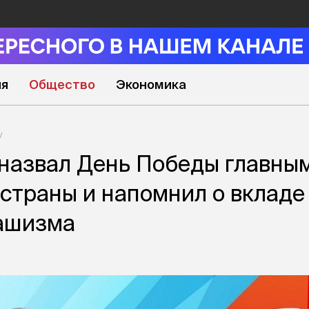
ия
Общество
Экономика
назвал День Победы главны
страны и напомнил о вкладе
фашизма