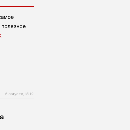
самое
е полезное
X
6 августа, 15:12
а