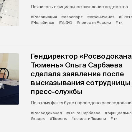
Появилось официальное заявление ведомства.
#Росавиация
#аэропорт
#ограничения
#Екат
#Челябинск
#УрФО
#новости России
#тк
Гендиректор «Росводокана
Тюмень» Ольга Сарбаева
сделала заявление после
высказывания сотрудницы
пресс-службы
По этому факту будет проведено расследовани
#Росводоканал
#Ольга Сарбаева
#официально
#кадры
#Тюмень
#новости Тюмени
#тк