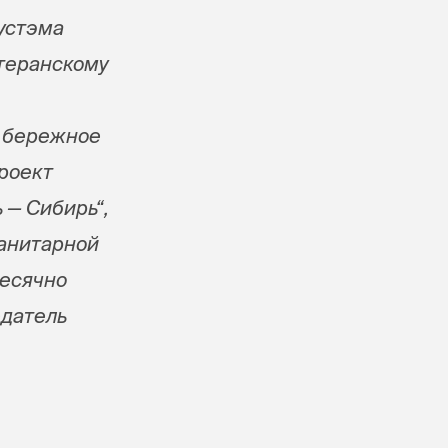
устэма
теранскому
, бережное
проект
 — Сибирь“,
манитарной
месячно
едатель