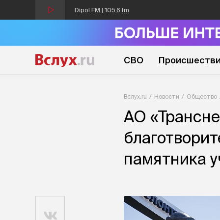
Dipol FM | 105,6 fm
СВО
Происшеств
Вслух.ru
Новости
Общество
АО «Трансне
благотворит
памятника у