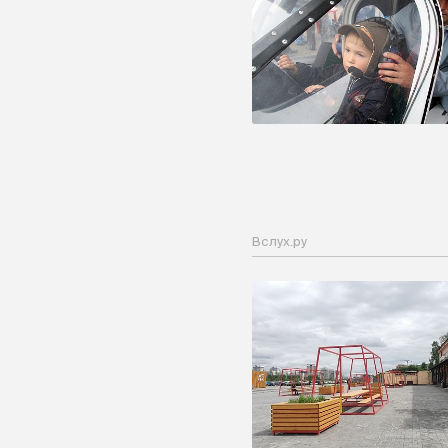
Вслух.ру