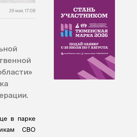
29 мая, 17:08
льной
твенной
области»
ка
ерации.
це в парке
никам СВО