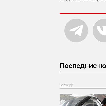
Последние н
Вслух.ру