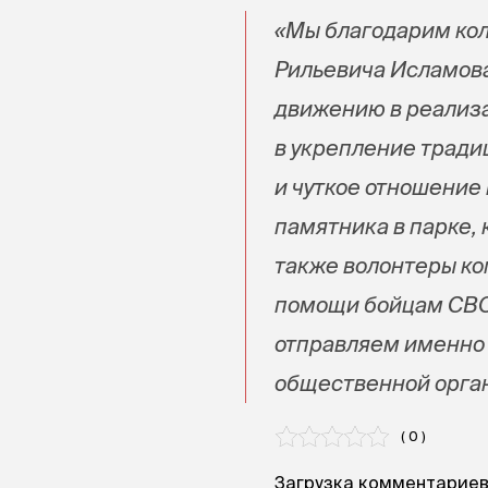
«Мы благодарим кол
Рильевича Исламов
движению в реализа
в укрепление тради
и чуткое отношение 
памятника в парке,
также волонтеры к
помощи бойцам СВО
отправляем именно 
общественной орга
( 0 )
Загрузка комментариев.