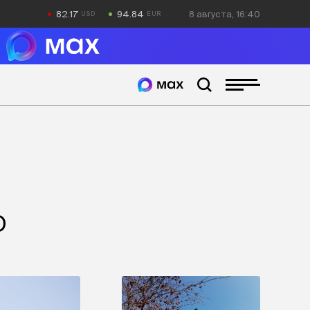
82.17
94.84
8 августа, 16:40
О