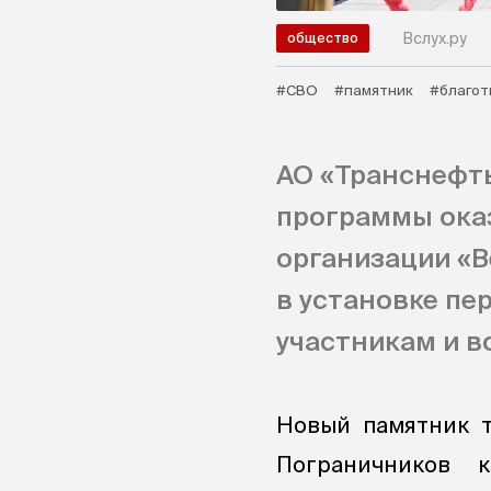
Вслух.ру
общество
#СВО
#памятник
#благот
АО «Транснефть
программы ока
организации «
в установке пе
участникам и в
Новый памятник т
Пограничников 