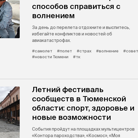
способов справиться с
волнением
За день до перелета отдохните и выспитесь,
избегайте конфликтов и новостей об
авиакатастрофах.
#самолет
#полет
#страх
#волнение
#сове
#новости Тюмени
#тк
Летний фестиваль
сообществ в Тюменской
области: спорт, здоровье и
новые возможности
События пройдут на площадках мультицентров
«Контора пароходства», «Космос», «Моя