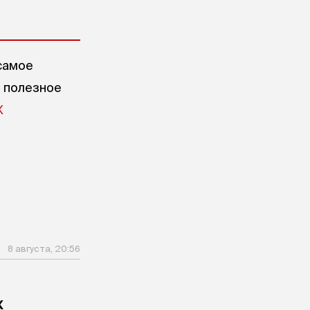
самое
е полезное
X
8 августа, 20:56
х