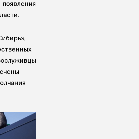
 появления
ласти.
Сибирь»,
ественных
 сослуживцы
сечены
молчания