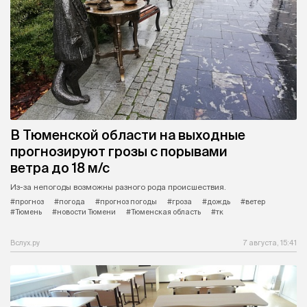
В Тюменской области на выходные
прогнозируют грозы с порывами
ветра до 18 м/с
Из-за непогоды возможны разного рода происшествия.
#прогноз
#погода
#прогноз погоды
#гроза
#дождь
#ветер
#Тюмень
#новости Тюмени
#Тюменская область
#тк
Вслух.ру
7 августа, 15:41