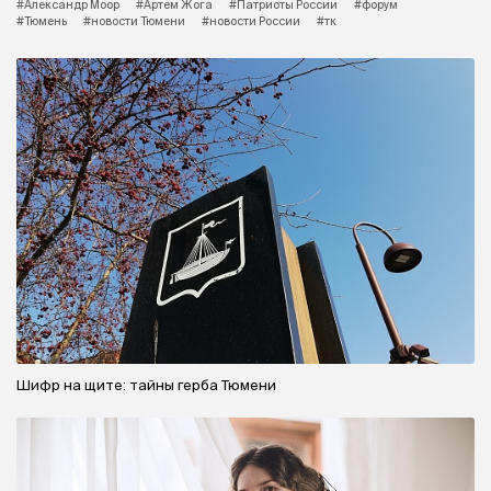
#Александр Моор
#Артем Жога
#Патриоты России
#форум
#Тюмень
#новости Тюмени
#новости России
#тк
Шифр на щите: тайны герба Тюмени