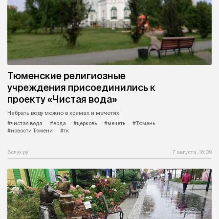
Тюменские религиозные
учреждения присоединились к
проекту «Чистая вода»
Набрать воду можно в храмах и мечетях.
#чистая вода
#вода
#церковь
#мечеть
#Тюмень
#новости Тюмени
#тк
Вслух.ру
7 августа, 16:09