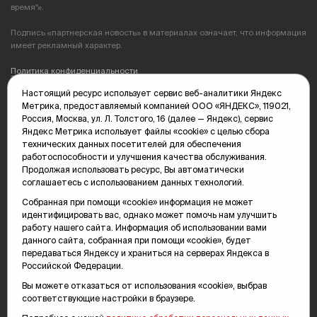
время"».
Подпись «партнерская новость» в материалах означает, что информация
имеет рекламный характер.
Политика конфиденциальности
Настоящий ресурс использует сервис веб-аналитики Яндекс
Редакция: 625035, Тюмень, пр. Геологоразведчиков, 28А
Метрика, предоставляемый компанией ООО «ЯНДЕКС», 119021,
(3452) 68-89-05
Россия, Москва, ул. Л. Толстого, 16 (далее — Яндекс), сервис
edit@vsluh.ru
Яндекс Метрика использует файлы «cookie» с целью сбора
технических данных посетителей для обеспечения
Главный редактор: Панкина Т.Ю.
работоспособности и улучшения качества обслуживания.
kika@vsluh.ru
Продолжая использовать ресурс, Вы автоматически
соглашаетесь с использованием данных технологий.
По вопросам рекламы:
(3452) 68-89-78
Собранная при помощи «cookie» информация не может
kotovaev@sibinformburo.ru
идентифицировать вас, однако может помочь нам улучшить
mim@vsluh.ru
работу нашего сайта. Информация об использовании вами
данного сайта, собранная при помощи «cookie», будет
передаваться Яндексу и храниться на серверах Яндекса в
Российской Федерации.
Вы можете отказаться от использования «cookie», выбрав
соответствующие настройки в браузере.