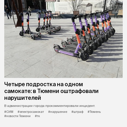
Четыре подростка на одном
самокате: в Тюмени оштрафовали
нарушителей
В администрации города прокомментировали инцидент.
#СИМ
#электросамокат
#нарушение
#штраф
#Тюмень
#новости Тюмени
#тк