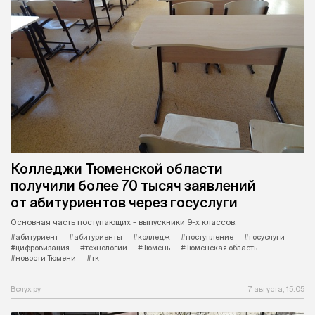
Колледжи Тюменской области
получили более 70 тысяч заявлений
от абитуриентов через госуслуги
Основная часть поступающих - выпускники 9-х классов.
#абитуриент
#абитуриенты
#колледж
#поступление
#госуслуги
#цифровизация
#технологии
#Тюмень
#Тюменская область
#новости Тюмени
#тк
Вслух.ру
7 августа, 15:05