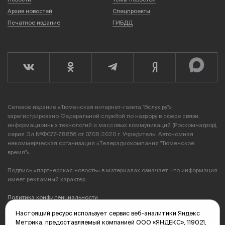
Архив новостей
Спецпроекты
Печатное издание
ГИБДД
Сетевое издание «Тюменская интернет-газета "Вслух.ру"»
зарегистрировано Федеральной службой по надзору в сфере связи,
информационных технологий и массовых коммуникаций (Роскомнадзор),
серия Эл №ФС77-78856 от 07.08.2020 г. Учредитель: Автономная
некоммерческая организация «Телерадиокомпания "Тюменское
время"».
Подпись «партнерская новость» в материалах означает, что информация
имеет рекламный характер.
Политика конфиденциальности
Настоящий ресурс использует сервис веб-аналитики Яндекс
Редакция: 625035, Тюмень, пр. Геологоразведчиков, 28А
Метрика, предоставляемый компанией ООО «ЯНДЕКС», 119021,