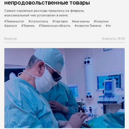
непродовольственные товары
Самые скромные расходы пришлись на февраль,
максимальный чек установлен в июне.
#Тюменьстат
#статистика
#торговля
#магазины
#покупки
#деньги
#Тюмень
#Тюменская область
#новости Тюмени
#тк
Вслух.ру
8 августа, 16:53