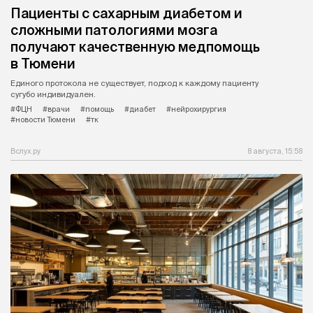
Пациенты с сахарным диабетом и
сложными патологиями мозга
получают качественную медпомощь
в Тюмени
Единого протокола не существует, подход к каждому пациенту
сугубо индивидуален.
#ФЦН
#врачи
#помощь
#диабет
#нейрохирургия
#новости Тюмени
#тк
Вслух.ру
8 августа, 15:58