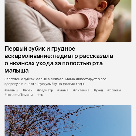
Первый зубик и грудное
вскармливание: педиатр рассказала
о нюансах ухода за полостью рта
малыша
Заботясь о зубках малыша сейчас, мама инвестирует в его
здоровую и счастливую улыбку на долгие годы.
#малыш
#врач
#педиатр
#мама
#питание
#уход
#советы
#новости Тюмени
#тк