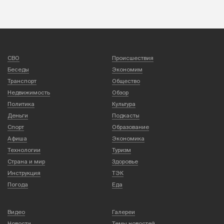
СВО
Происшествия
Беседы
Экономим
Транспорт
Общество
Недвижимость
Обзор
Политика
Культура
Деньги
Подкасты
Спорт
Образование
Афиша
Экономика
Технологии
Туризм
Страна и мир
Здоровье
Инструкция
ТЭК
Погода
Еда
Видео
Галереи
Новости
Темы новостей