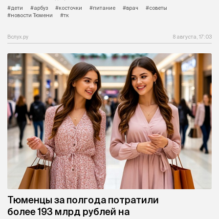
#дети
#арбуз
#косточки
#питание
#врач
#советы
#новости Тюмени
#тк
Вслух.ру
8 августа, 17:03
Тюменцы за полгода потратили
более 193 млрд рублей на