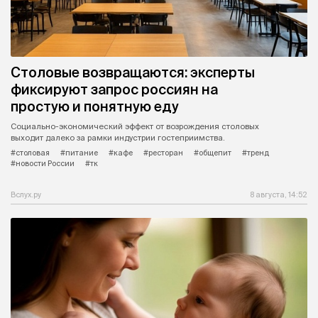
Столовые возвращаются: эксперты
фиксируют запрос россиян на
простую и понятную еду
Социально-экономический эффект от возрождения столовых
выходит далеко за рамки индустрии гостеприимства.
#столовая
#питание
#кафе
#ресторан
#общепит
#тренд
#новости России
#тк
Вслух.ру
8 августа, 14:52