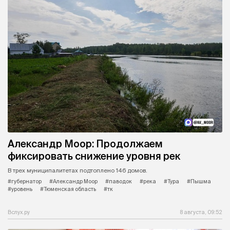
Александр Моор: Продолжаем
фиксировать снижение уровня рек
В трех муниципалитетах подтоплено 146 домов.
#губернатор
#Александр Моор
#паводок
#река
#Тура
#Пышма
#уровень
#Тюменская область
#тк
Вслух.ру
8 августа, 09:52