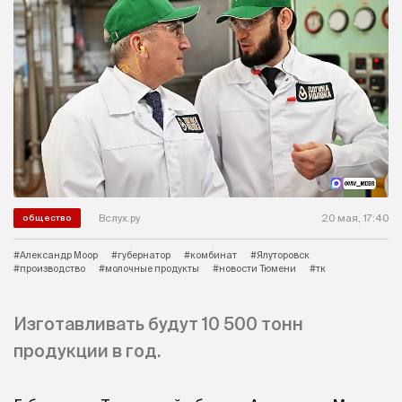
Вслух.ру
20 мая, 17:40
общество
#Александр Моор
#губернатор
#комбинат
#Ялуторовск
#производство
#молочные продукты
#новости Тюмени
#тк
Изготавливать будут 10 500 тонн
продукции в год.