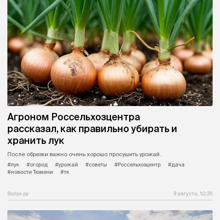
Агроном Россельхозцентра
рассказал, как правильно убирать и
хранить лук
После обрезки важно очень хорошо просушить урожай.
#лук
#огород
#урожай
#советы
#Россельхозцентр
#дача
#новости Тюмени
#тк
Вслух.ру
8 августа, 10:35