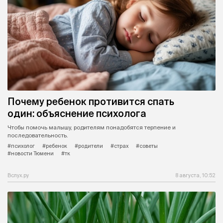
Почему ребенок противится спать
один: объяснение психолога
Чтобы помочь малышу, родителям понадобятся терпение и
последовательность.
#психолог
#ребенок
#родители
#страх
#советы
#новости Тюмени
#тк
Вслух.ру
8 августа, 10:52