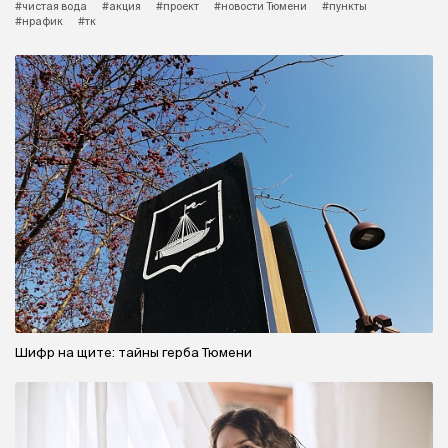
#чистая вода
#акция
#проект
#новости Тюмени
#пункты
#нрафик
#тк
Шифр на щите: тайны герба Тюмени