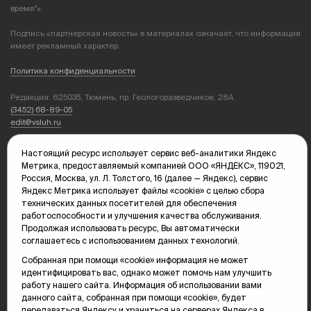
время"».
Подпись «партнерская новость» в материалах означает, что информация
имеет рекламный характер.
Политика конфиденциальности
Редакция: 625035, Тюмень, пр. Геологоразведчиков, 28А
(3452) 68-89-05
edit@vsluh.ru
Главный редактор: Панкина Т.Ю.
Настоящий ресурс использует сервис веб-аналитики Яндекс
kika@vsluh.ru
Метрика, предоставляемый компанией ООО «ЯНДЕКС», 119021,
Россия, Москва, ул. Л. Толстого, 16 (далее — Яндекс), сервис
По вопросам рекламы:
Яндекс Метрика использует файлы «cookie» с целью сбора
(3452) 68-89-78
технических данных посетителей для обеспечения
kotovaev@sibinformburo.ru
работоспособности и улучшения качества обслуживания.
mim@vsluh.ru
Продолжая использовать ресурс, Вы автоматически
соглашаетесь с использованием данных технологий.
Собранная при помощи «cookie» информация не может
идентифицировать вас, однако может помочь нам улучшить
работу нашего сайта. Информация об использовании вами
данного сайта, собранная при помощи «cookie», будет
передаваться Яндексу и храниться на серверах Яндекса в