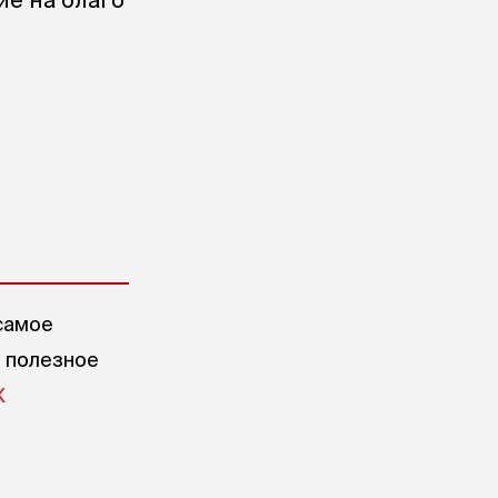
самое
е полезное
X