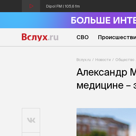
Dipol FM | 105,6 fm
СВО
Происшеств
Вслух.ru
Новости
Общество
Александр М
медицине – 