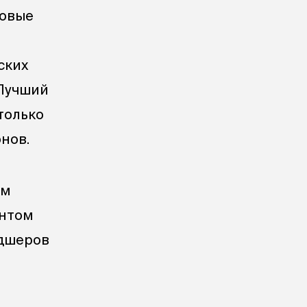
довые
ских
«Лучший
только
нов.
ям
ентом
ьдшеров