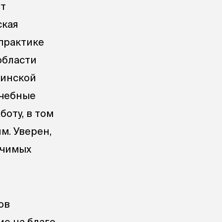
нт
ская
 практике
области
цинской
ечебные
оту, в том
м. Уверен,
ачимых
ов
ие на благо