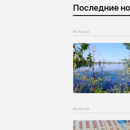
Последние н
Вслух.ру
Вслух.ру