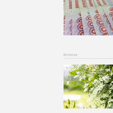
Вслух.ру