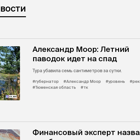
овости
Александр Моор: Летний
паводок идет на спад
Тура убавила семь сантиметров за сутки.
#губернатор
#Александр Моор
#уровень
#рек
#Тюменская область
#тк
Финансовый эксперт назва