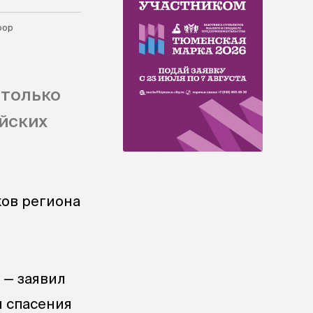
оор
 только
ийских
ов региона
 — заявил
я спасения