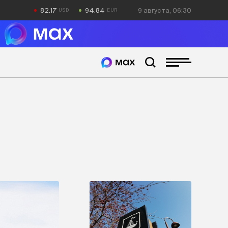
82.17
94.84
9 августа, 06:30