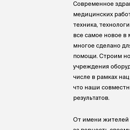
Современное здрав
медицинских работ
техника, технолог
все самое новое в
многое сделано дл
помощи. Строим н
учреждения оборуд
числе в рамках на
что наши совместн
результатов.
От имени жителей
за верность своем