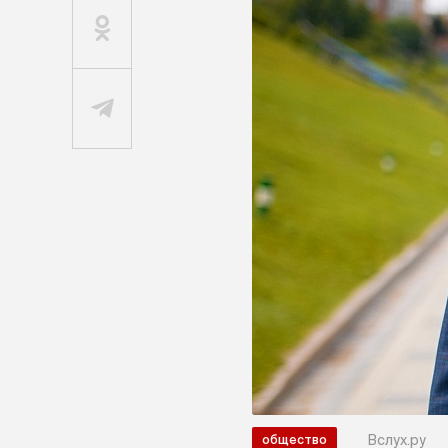
Вслух.ру
общество