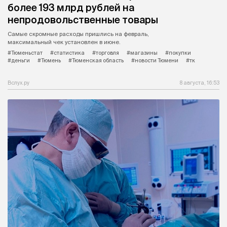
более 193 млрд рублей на
непродовольственные товары
Самые скромные расходы пришлись на февраль,
максимальный чек установлен в июне.
#Тюменьстат
#статистика
#торговля
#магазины
#покупки
#деньги
#Тюмень
#Тюменская область
#новости Тюмени
#тк
Вслух.ру
8 августа, 16:53