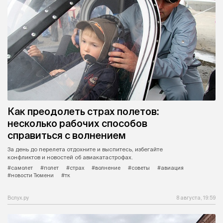
Как преодолеть страх полетов:
несколько рабочих способов
справиться с волнением
За день до перелета отдохните и выспитесь, избегайте
конфликтов и новостей об авиакатастрофах.
#самолет
#полет
#страх
#волнение
#советы
#авиация
#новости Тюмени
#тк
Вслух.ру
8 августа, 19:59