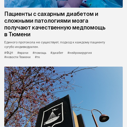
Пациенты с сахарным диабетом и
сложными патологиями мозга
получают качественную медпомощь
в Тюмени
Единого протокола не существует, подход к каждому пациенту
сугубо индивидуален.
#ФЦН
#врачи
#помощь
#диабет
#нейрохирургия
#новости Тюмени
#тк