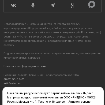
Сетевое издание «Тюменская интернет-газета "Вслух.ру"»
зарегистрировано Федеральной службой по надзору в сфере связи,
информационных технологий и массовых коммуникаций (Роскомнадзор),
серия Эл №ФС77-78856 от 07.08.2020 г. Учредитель: Автономная
некоммерческая организация «Телерадиокомпания "Тюменское
время"».
Подпись «партнерская новость» в материалах означает, что информация
имеет рекламный характер.
Политика конфиденциальности
Редакция: 625035, Тюмень, пр. Геологоразведчиков, 28А
(3452) 68-89-05
edit@vsluh.ru
Главный редактор: Панкина Т.Ю.
Настоящий ресурс использует сервис веб-аналитики Яндекс
kika@vsluh.ru
Метрика, предоставляемый компанией ООО «ЯНДЕКС», 119021,
Россия, Москва, ул. Л. Толстого, 16 (далее — Яндекс), сервис
По вопросам рекламы: