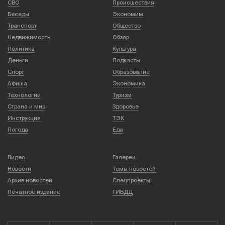
СВО
Происшествия
Беседы
Экономим
Транспорт
Общество
Недвижимость
Обзор
Политика
Культура
Деньги
Подкасты
Спорт
Образование
Афиша
Экономика
Технологии
Туризм
Страна и мир
Здоровье
Инструкция
ТЭК
Погода
Еда
Видео
Галереи
Новости
Темы новостей
Архив новостей
Спецпроекты
Печатное издание
ГИБДД