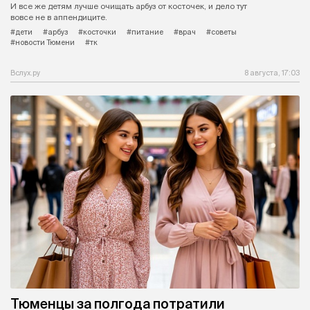
И все же детям лучше очищать арбуз от косточек, и дело тут
вовсе не в аппендиците.
#дети
#арбуз
#косточки
#питание
#врач
#советы
#новости Тюмени
#тк
Вслух.ру
8 августа, 17:03
Тюменцы за полгода потратили