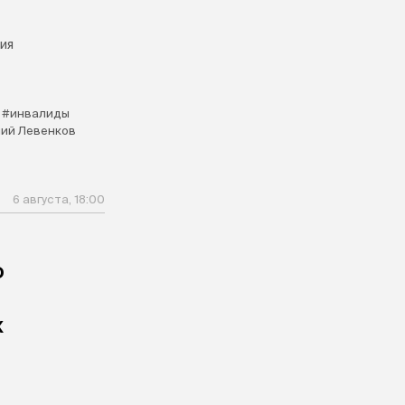
ия
#инвалиды
ий Левенков
6 августа, 18:00
о
х