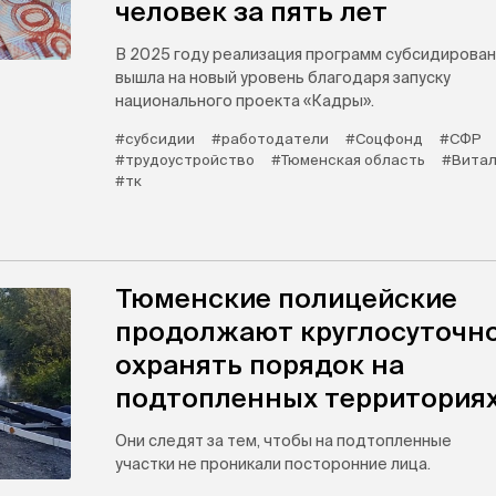
человек за пять лет
В 2025 году реализация программ субсидирован
вышла на новый уровень благодаря запуску
национального проекта «Кадры».
#субсидии
#работодатели
#Соцфонд
#СФР
#трудоустройство
#Тюменская область
#Витал
#тк
Тюменские полицейские
продолжают круглосуточн
охранять порядок на
подтопленных территория
Они следят за тем, чтобы на подтопленные
участки не проникали посторонние лица.