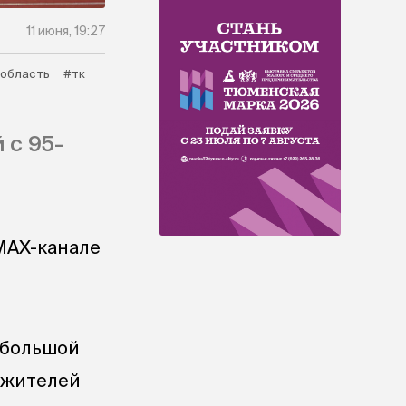
11 июня, 19:27
 область
#тк
 с 95-
 MAX-канале
 большой
 жителей