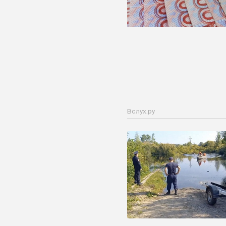
Вслух.ру