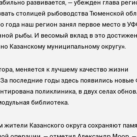
абильно развивается, — убежден глава регио
звать столицей рыбоводства Тюменской обл
о года наш регион занял первое место в У
ной рыбы. И весомый вклад в это достиже
о Казанскому муниципальному округу».
тора, меняется к лучшему качество жизни
 За последние годы здесь появились новые
нтирована поликлиника, в двух селах обно
модульная библиотека.
м жители Казанского округа сохраняют памя
ой операции, — отметил Александр Моор. —