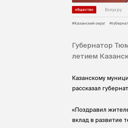
Вслух.ру
общество
#Казанский округ
#губерна
Губернатор Тюм
летием Казанск
Казанскому муници
рассказал губерна
«Поздравил жителе
вклад в развитие 