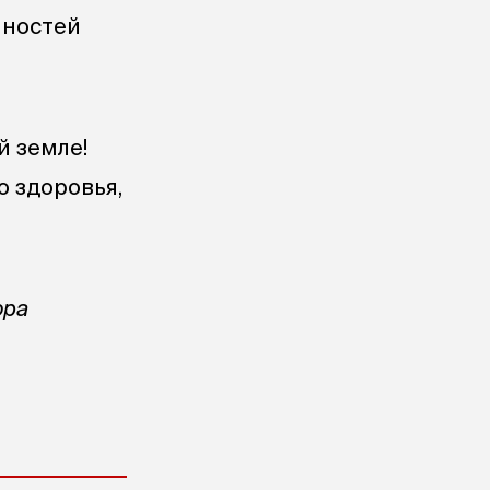
нностей
й земле!
о здоровья,
ора