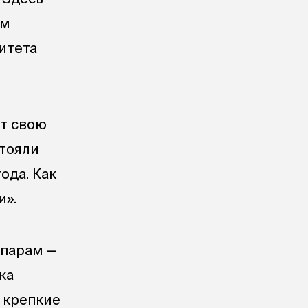
ом
итета
ят свою
стояли
ода. Как
и».
 парам —
ка
е крепкие