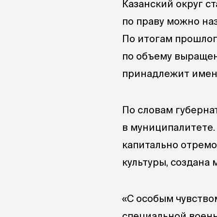
Казанский округ ст
по праву можно на
По итогам прошлог
по объему выращен
принадлежит именн
По словам губерна
в муниципалитете.
капитально отремо
культуры, создана 
«С особым чувство
специальной военн