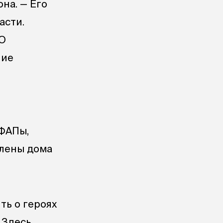
на. — Его
асти.
ФО
ние
 ФАПы,
влены дома
ть о героях
 Здесь