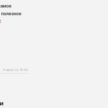
самое
е полезное
X
6 августа, 18:40
чи