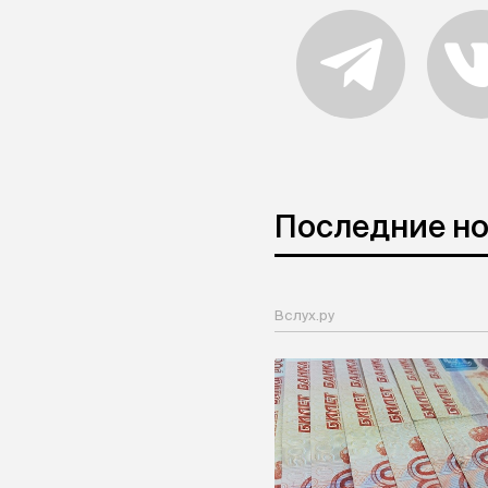
Последние н
Вслух.ру