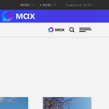
80.93
93.19
6 августа, 14:20