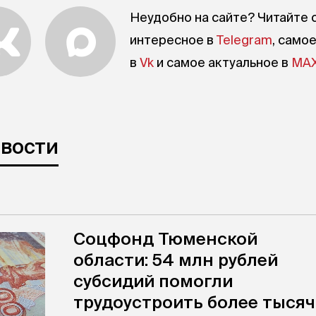
Неудобно на сайте? Читайте 
интересное в
Telegram
, само
в
Vk
и самое актуальное в
MA
овости
Соцфонд Тюменской
области: 54 млн рублей
субсидий помогли
трудоустроить более тыся