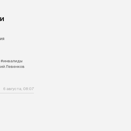
чи
ия
#инвалиды
ий Левенков
6 августа, 08:07