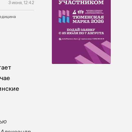
3 июня, 12:42
едицина
гает
учае
инские
щью
 Александр