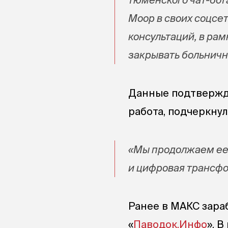
Моор в своих соцсет
консультаций, в ра
закрывать больничн
Данные подтвержд
работа, подчеркнул
«Мы продолжаем ее
и цифровая трансфо
Ранее в МАКС зара
«
Паводок.Инфо
». 