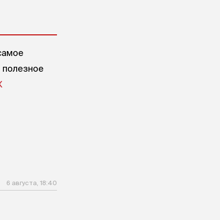
самое
е полезное
X
6 августа, 18:40