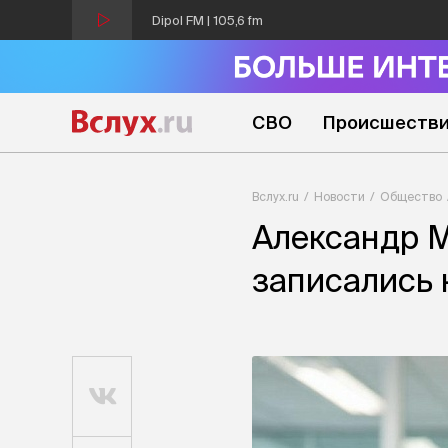
Dipol FM | 105,6 fm
СВО
Происшеств
Вслух.ru
Новости
Общество
Александр М
записались 