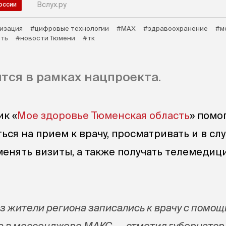
Вслух.ру
оссии
изация
#цифровые технологии
#МАХ
#здравоохранение
#м
сть
#новости Тюмени
#тк
тся в рамках нацпроекта.
к «
Мое здоровье Тюменская область
» помо
ся на прием к врачу, просматривать и в сл
енять визиты, а также получать телемедиц
аз жители региона записались к врачу с помо
а в мессенджере МАКС, — отметил губернатор