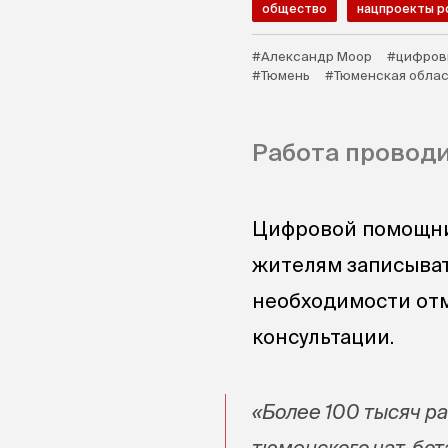
общество
нацпроекты р
#Александр Моор
#цифров
#Тюмень
#Тюменская обла
Работа проводи
Цифровой помощни
жителям записывать
необходимости отм
консультации.
«Более 100 тысяч р
тюменского чат-бот