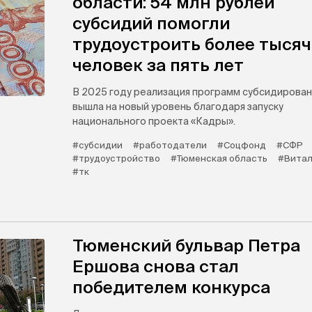
области: 54 млн рублей
субсидий помогли
трудоустроить более тыся
человек за пять лет
В 2025 году реализация программ субсидирован
вышла на новый уровень благодаря запуску
национального проекта «Кадры».
#субсидии
#работодатели
#Соцфонд
#СФР
#трудоустройство
#Тюменская область
#Витал
#тк
Тюменский бульвар Петра
Ершова снова стал
победителем конкурса