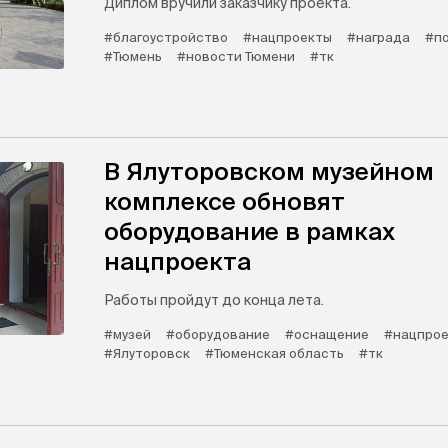
Диплом вручили заказчику проекта.
#благоустройство
#нацпроекты
#награда
#п
#Тюмень
#новости Тюмени
#тк
В Ялуторовском музейном
комплексе обновят
оборудование в рамках
нацпроекта
Работы пройдут до конца лета.
#музей
#оборудование
#оснащение
#нацпро
#Ялуторовск
#Тюменская область
#тк