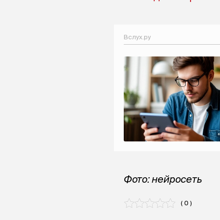
Вслух.ру
Фото: нейросеть
( 0 )