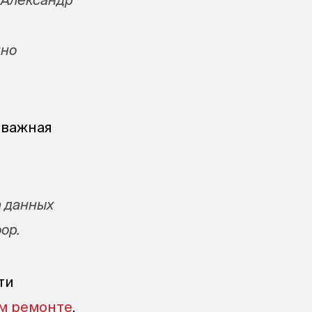
нно
 важная
а данных
ор.
ти
ом ремонте
.