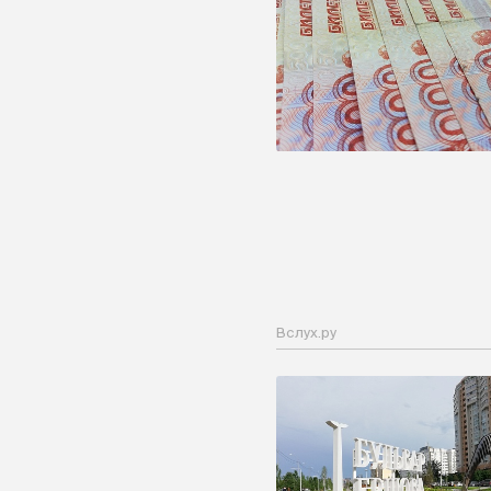
Вслух.ру