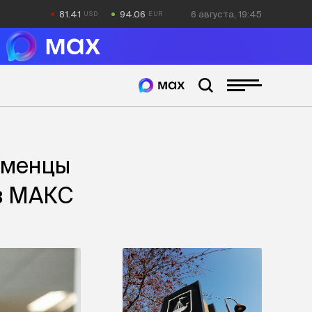
81.41
94.06
6 августа, 19:45
юменцы
 в МАКС