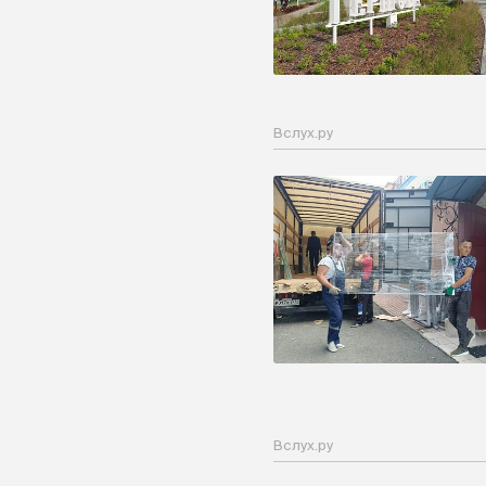
Вслух.ру
Вслух.ру