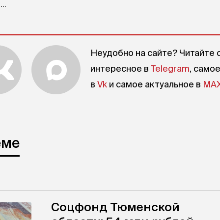
..
Неудобно на сайте? Читайте 
интересное в
Telegram
, само
в
Vk
и самое актуальное в
MA
еме
Соцфонд Тюменской