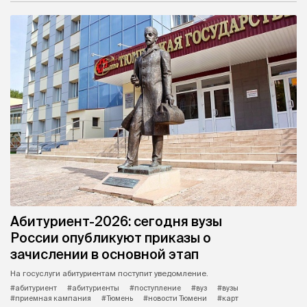
Абитуриент-2026: сегодня вузы
России опубликуют приказы о
зачислении в основной этап
На госуслуги абитуриентам поступит уведомление.
#абитуриент
#абитуриенты
#поступление
#вуз
#вузы
#приемная кампания
#Тюмень
#новости Тюмени
#карт