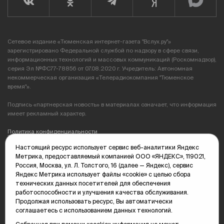
Сетевое издание «Тюменская интернет-газета "Вслух.ру"»
зарегистрировано Федеральной службой по надзору в сфере связи,
информационных технологий и массовых коммуникаций (Роскомнадзор),
серия Эл №ФС77-78856 от 07.08.2020 г. Учредитель: Автономная
некоммерческая организация «Телерадиокомпания "Тюменское
время"».
Подпись «партнерская новость» в материалах означает, что информация
имеет рекламный характер.
Политика конфиденциальности
Настоящий ресурс использует сервис веб-аналитики Яндекс
Редакция: 625035, Тюмень, пр. Геологоразведчиков, 28А
Метрика, предоставляемый компанией ООО «ЯНДЕКС», 119021,
(3452) 68-89-05
Россия, Москва, ул. Л. Толстого, 16 (далее — Яндекс), сервис
edit@vsluh.ru
Яндекс Метрика использует файлы «cookie» с целью сбора
технических данных посетителей для обеспечения
Главный редактор: Панкина Т.Ю.
работоспособности и улучшения качества обслуживания.
kika@vsluh.ru
Продолжая использовать ресурс, Вы автоматически
соглашаетесь с использованием данных технологий.
По вопросам рекламы:
(3452) 68-89-78