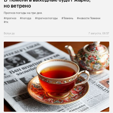
но ветрено
Прогноз погоды на три дня.
#прогноз
#погода
#прогноз погоды
#Тюмень
#новости Тюмени
#тк
Вслух.ру
7 августа, 06:57