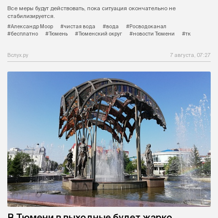
Все меры будут действовать, пока ситуация окончательно не
стабилизируется.
#Александр Моор
#чистая вода
#вода
#Росводоканал
#бесплатно
#Тюмень
#Тюменский округ
#новости Тюмени
#тк
Вслух.ру
7 августа, 07:27
В Тюмени в выходные будет жарко,