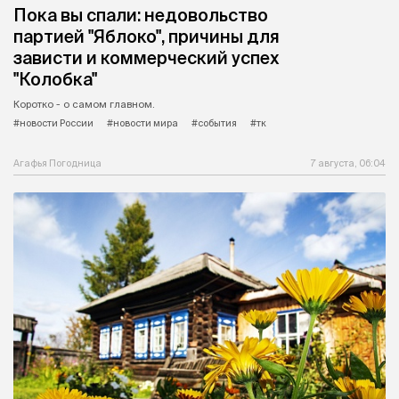
Пока вы спали: недовольство
партией "Яблоко", причины для
зависти и коммерческий успех
"Колобка"
Коротко - о самом главном.
#новости России
#новости мира
#события
#тк
Агафья Погодница
7 августа, 06:04