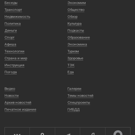
Беседы
Экономим
Транспорт
Общество
Недвижимость
Обзор
Политика
Культура
Деньги
Подкасты
Спорт
Образование
Афиша
Экономика
Технологии
Туризм
Страна и мир
Здоровье
Инструкция
ТЭК
Погода
Еда
Видео
Галереи
Новости
Темы новостей
Архив новостей
Спецпроекты
Печатное издание
ГИБДД