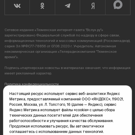
Сетевое издание «Тюменская интернет-газета "Вслух.ру"»
зарегистрировано Федеральной службой по надзору в сфере связи,
информационных технологий и массовых коммуникаций (Роскомнадзор),
серия Эл №ФС77-78856 от 07.08.2020 г. Учредитель: Автономная
некоммерческая организация «Телерадиокомпания "Тюменское
время"».
Подпись «партнерская новость» в материалах означает, что информация
имеет рекламный характер.
Политика конфиденциальности
Настоящий ресурс использует сервис веб-аналитики Яндекс
Редакция: 625035, Тюмень, пр. Геологоразведчиков, 28А
Метрика, предоставляемый компанией ООО «ЯНДЕКС», 119021,
(3452) 68-89-05
Россия, Москва, ул. Л. Толстого, 16 (далее — Яндекс), сервис
edit@vsluh.ru
Яндекс Метрика использует файлы «cookie» с целью сбора
технических данных посетителей для обеспечения
Главный редактор: Панкина Т.Ю.
работоспособности и улучшения качества обслуживания.
kika@vsluh.ru
Продолжая использовать ресурс, Вы автоматически
соглашаетесь с использованием данных технологий.
По вопросам рекламы: