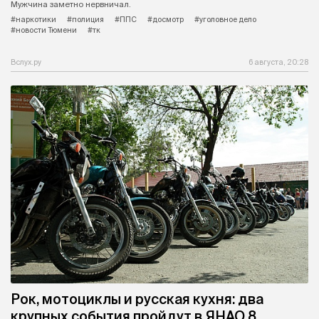
Мужчина заметно нервничал.
#наркотики
#полиция
#ППС
#досмотр
#уголовное дело
#новости Тюмени
#тк
Вслух.ру
6 августа, 20:28
Рок, мотоциклы и русская кухня: два
крупных события пройдут в ЯНАО 8