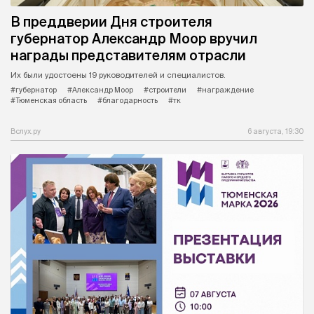
В преддверии Дня строителя
губернатор Александр Моор вручил
награды представителям отрасли
Их были удостоены 19 руководителей и специалистов.
#губернатор
#Александр Моор
#строители
#награждение
#Тюменская область
#благодарность
#тк
Вслух.ру
6 августа, 19:30