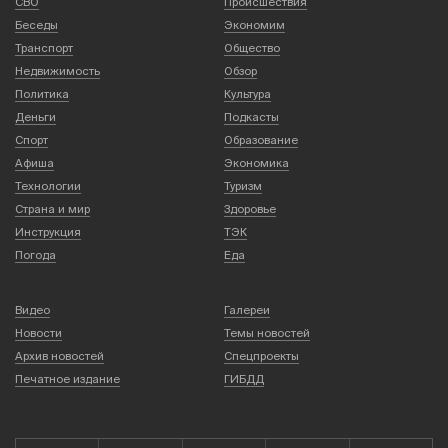
СВО
Происшествия
Беседы
Экономим
Транспорт
Общество
Недвижимость
Обзор
Политика
Культура
Деньги
Подкасты
Спорт
Образование
Афиша
Экономика
Технологии
Туризм
Страна и мир
Здоровье
Инструкция
ТЭК
Погода
Еда
Видео
Галереи
Новости
Темы новостей
Архив новостей
Спецпроекты
Печатное издание
ГИБДД