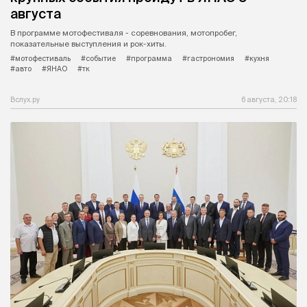
августа
В программе мотофестиваля - соревнования, мотопробег,
показательные выступления и рок-хиты.
#мотофестиваль
#событие
#программа
#гастрономия
#кухня
#авто
#ЯНАО
#тк
Вслух.ру
6 августа, 20:18