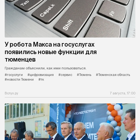
У робота Макса на госуслугах
появились новые функции для
тюменцев
Гражданам объяснили, как ими пользоваться.
#госуслуги
#цифровизация
#сервис
#Тюмень
#Тюменская область
#новости Тюмени
#тк
Вслух.ру
7 августа, 17:00