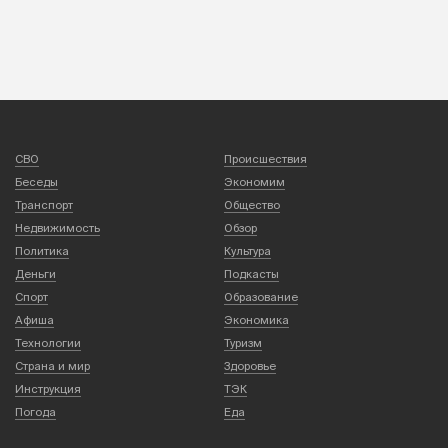
СВО
Происшествия
Беседы
Экономим
Транспорт
Общество
Недвижимость
Обзор
Политика
Культура
Деньги
Подкасты
Спорт
Образование
Афиша
Экономика
Технологии
Туризм
Страна и мир
Здоровье
Инструкция
ТЭК
Погода
Еда