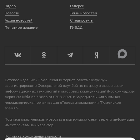
Видео
Галереи
Новости
Темы новостей
Архив новостей
Спецпроекты
Печатное издание
ГИБДД
Сетевое издание «Тюменская интернет-газета "Вслух.ру"»
зарегистрировано Федеральной службой по надзору в сфере связи,
информационных технологий и массовых коммуникаций (Роскомнадзор),
серия Эл №ФС77-78856 от 07.08.2020 г. Учредитель: Автономная
некоммерческая организация «Телерадиокомпания "Тюменское
время"».
Подпись «партнерская новость» в материалах означает, что информация
имеет рекламный характер.
Политика конфиденциальности