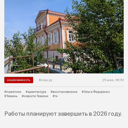
Вслух.ру
25 мая, 08:53
недвижимость
#памятник
#архитектура
#восстановление
#Ольга Федоренко
#Тюмень
#новости Тюмени
#тк
Работы планируют завершить в 2026 году.