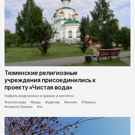
Тюменские религиозные
учреждения присоединились к
проекту «Чистая вода»
Набрать воду можно в храмах и мечетях.
#чистая вода
#вода
#церковь
#мечеть
#Тюмень
#новости Тюмени
#тк