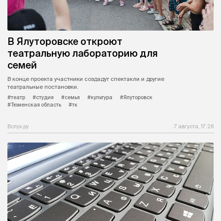
В Ялуторовске откроют
театральную лабораторию для
семей
В конце проекта участники создадут спектакли и другие
театральные постановки.
#театр
#студия
#семья
#культура
#Ялуторовск
#Тюменская область
#тк
Вслух.ру
7 августа, 17:26