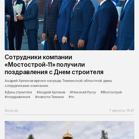
Сотрудники компании
«Мостострой-11» получили
поздравления с Днем строителя
Андрей Артюхов вручил награды Тюменской областной думы
сотрудниками компании.
#День строителя
#Андрей Артюхов
#Николай Руссу
#Мостострой
#поздравления
#новости Тюмени
#тк
Вслух.ру
7 августа, 16:47