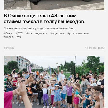
В Омске водитель с 48-летним
стажем въехал в толпу пешеходов
Состояние опьянения у водителя выявлено не было.
#Омск
#ДТП
#пострадавшие
#водитель
#уголовное дело
#наезд
#тк
Вслух.ру
7 августа, 18:00