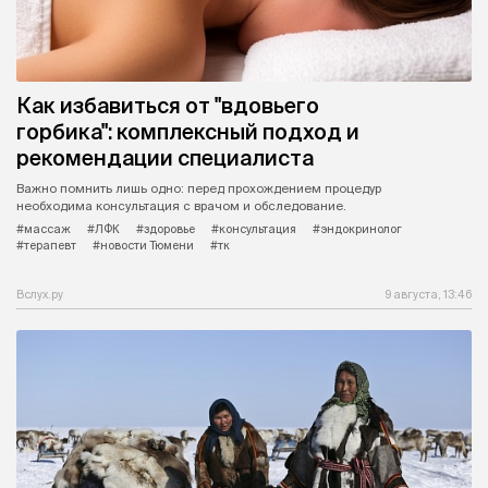
Как избавиться от "вдовьего
горбика": комплексный подход и
рекомендации специалиста
Важно помнить лишь одно: перед прохождением процедур
необходима консультация с врачом и обследование.
#массаж
#ЛФК
#здоровье
#консультация
#эндокринолог
#терапевт
#новости Тюмени
#тк
Вслух.ру
9 августа, 13:46