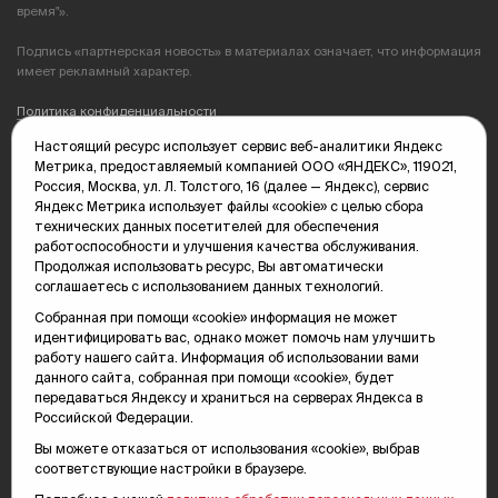
время"».
Подпись «партнерская новость» в материалах означает, что информация
имеет рекламный характер.
Политика конфиденциальности
Настоящий ресурс использует сервис веб-аналитики Яндекс
Редакция: 625035, Тюмень, пр. Геологоразведчиков, 28А
Метрика, предоставляемый компанией ООО «ЯНДЕКС», 119021,
(3452) 68-89-05
Россия, Москва, ул. Л. Толстого, 16 (далее — Яндекс), сервис
edit@vsluh.ru
Яндекс Метрика использует файлы «cookie» с целью сбора
технических данных посетителей для обеспечения
Главный редактор: Панкина Т.Ю.
работоспособности и улучшения качества обслуживания.
kika@vsluh.ru
Продолжая использовать ресурс, Вы автоматически
соглашаетесь с использованием данных технологий.
По вопросам рекламы:
(3452) 68-89-78
Собранная при помощи «cookie» информация не может
kotovaev@sibinformburo.ru
идентифицировать вас, однако может помочь нам улучшить
mim@vsluh.ru
работу нашего сайта. Информация об использовании вами
данного сайта, собранная при помощи «cookie», будет
передаваться Яндексу и храниться на серверах Яндекса в
Российской Федерации.
Вы можете отказаться от использования «cookie», выбрав
соответствующие настройки в браузере.