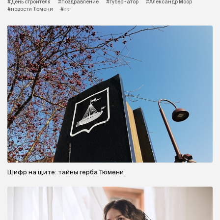
#День строителя
#поздравление
#губернатор
#Александр Моор
#новости Тюмени
#тк
Шифр на щите: тайны герба Тюмени