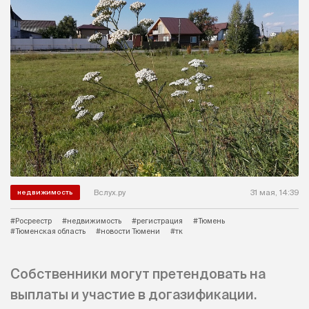
Вслух.ру
31 мая, 14:39
недвижимость
#Росреестр
#недвижимость
#регистрация
#Тюмень
#Тюменская область
#новости Тюмени
#тк
Собственники могут претендовать на
выплаты и участие в догазификации.