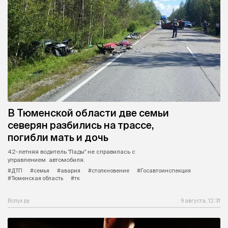
В Тюменской области две семьи
северян разбились на трассе,
погибли мать и дочь
42-летняя водитель "Лады" не справилась с
управлением автомобиля.
#ДТП
#семья
#авария
#столкновение
#Госавтоинспекция
#Тюменская область
#тк
Вслух.ру
9 августа, 12:31