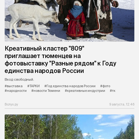
Креативный кластер "809"
приглашает тюменцев на
фотовыставку "Разные рядом" к Году
единства народов России
Вход свободный.
#выставка
#ТАРКИ
#Год единства народов России
#фото
#народности
#новости Тюмени
#креативные индустрии
#тк
Вслух.ру
9 августа, 12:46