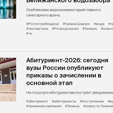
Велижанского водозабора
Опубликован видеокомментарий главного
санитарного врача.
#Роспотребнадзор
#Галина Шарухо
#вода
#ч
#экспертиза
#Росводоканал
#Тюмень
#новос
#тк
Абитуриент-2026: сегодня
вузы России опубликуют
приказы о зачислении в
основной этап
На госуслуги абитуриентам поступит уведомлен
#абитуриент
#абитуриенты
#поступление
#в
#приемная кампания
#Тюмень
#новости Тюмен