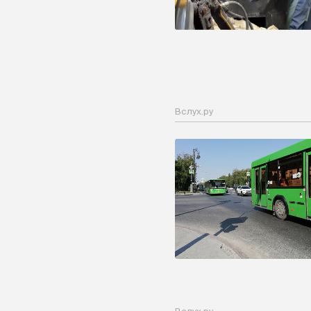
Вслух.ру