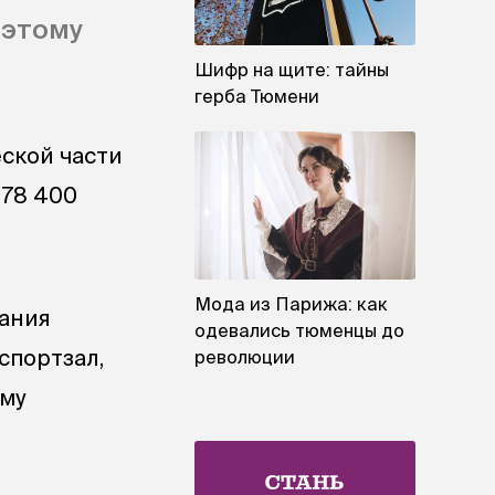
оэтому
Шифр на щите: тайны
герба Тюмени
ской части
178 400
Мода из Парижа: как
дания
одевались тюменцы до
спортзал,
революции
ому