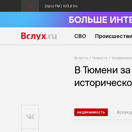
Dipol FM | 105,6 fm
СВО
Происшеств
Вслух.ru
Новости
Недвижимо
В Тюмени за
историческо
Вслух.р
недвижимость