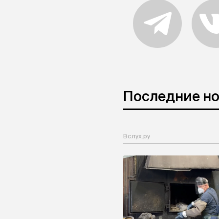
Последние н
Вслух.ру