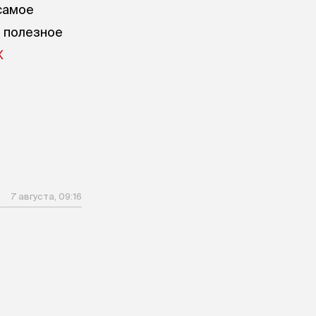
самое
е полезное
X
7 августа, 09:16