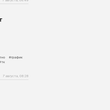
7 августа, 08:49
т
тно
#график
#тк
7 августа, 08:28