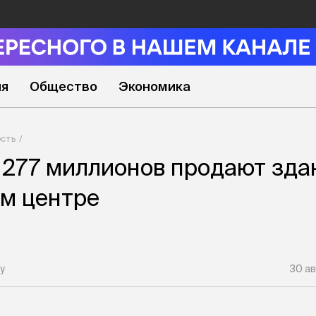
ия
Общество
Экономика
сть
 277 миллионов продают зда
м центре
у
30 ав