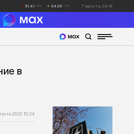
81.41
94.06
7 августа, 04:19
ние в
густа 2021, 10:24