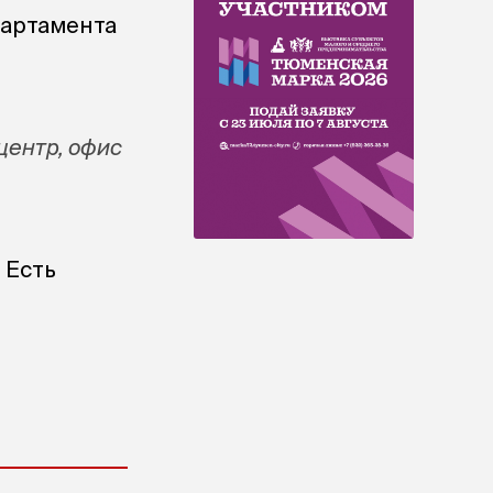
партамента
центр, офис
 Есть