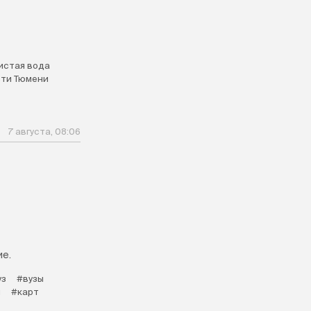
истая вода
ти Тюмени
7 августа, 08:06
ие.
уз
#вузы
и
#карт