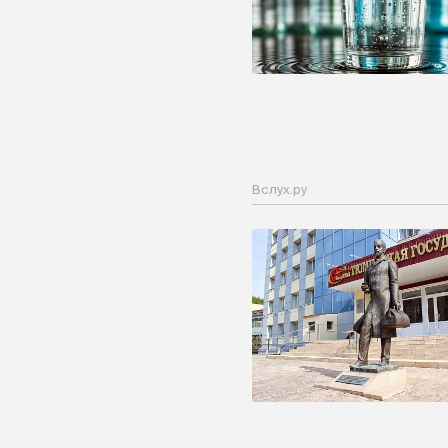
Вслух.ру