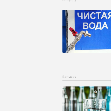
Вслух.ру
Вслух.ру