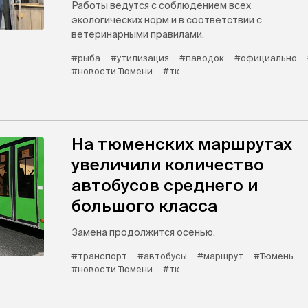
Работы ведутся с соблюдением всех
экологических норм и в соответствии с
ветеринарными правилами.
#рыба
#утилизация
#паводок
#официально
#новости Тюмени
#тк
На тюменских маршрутах
увеличили количество
автобусов среднего и
большого класса
Замена продолжится осенью.
#транспорт
#автобусы
#маршрут
#Тюмень
#новости Тюмени
#тк