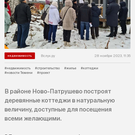
Вслух.ру
28 ноября 2023, 11:35
недвижимость
#недвижимость
#строительство
#жилье
#коттеджи
#новости Тюмени
#проект
В районе Ново-Патрушево построят
деревянные коттеджи в натуральную
величину, доступные для посещения
всеми желающими.