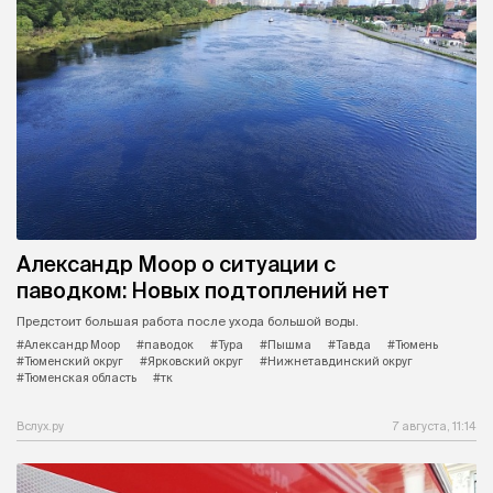
Александр Моор о ситуации с
паводком: Новых подтоплений нет
Предстоит большая работа после ухода большой воды.
#Александр Моор
#паводок
#Тура
#Пышма
#Тавда
#Тюмень
#Тюменский округ
#Ярковский округ
#Нижнетавдинский округ
#Тюменская область
#тк
Вслух.ру
7 августа, 11:14