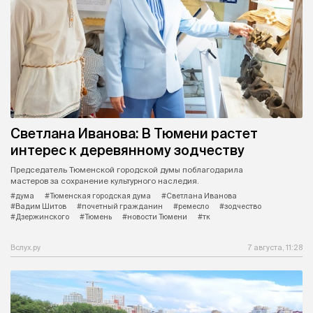
Светлана Иванова: В Тюмени растет
интерес к деревянному зодчеству
Председатель Тюменской городской думы поблагодарила
мастеров за сохранение культурного наследия.
#дума
#Тюменская городская дума
#Светлана Иванова
#Вадим Шитов
#почетный гражданин
#ремесло
#зодчество
#Дзержинского
#Тюмень
#новости Тюмени
#тк
Вслух.ру
7 августа, 11:28