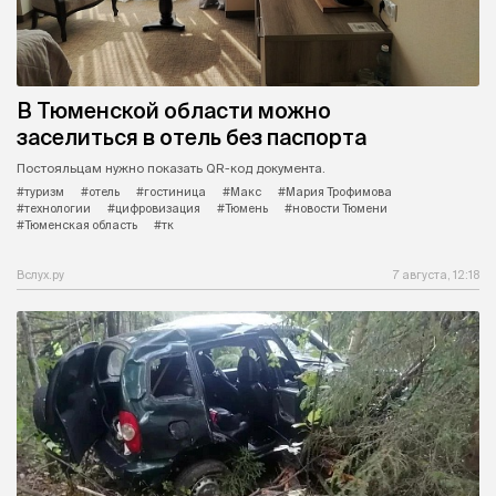
В Тюменской области можно
заселиться в отель без паспорта
Постояльцам нужно показать QR-код документа.
#туризм
#отель
#гостиница
#Макс
#Мария Трофимова
#технологии
#цифровизация
#Тюмень
#новости Тюмени
#Тюменская область
#тк
Вслух.ру
7 августа, 12:18