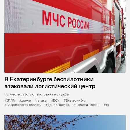
В Екатеринбурге беспилотники
атаковали логистический центр
На месте работают экстренные службы.
#БПЛА
#дроны
#атака
#ВСУ
#Екатеринбург
#Свердловская область
#Денис Паслер
#новости России
#тк