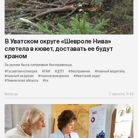
В Уватском округе «Шевроле Нива»
слетела в кювет, доставать ее будут
краном
За рулем была нетрезвая бесправница.
#Госавтоинспекция
#ГАИ
#ДТП
#бесправник
#пьяный водитель
#пьяный за рулем
#пьяное вождение
#Уватский округ
#Тюменская область
#тк
Вслух.ру
7 августа, 11:43