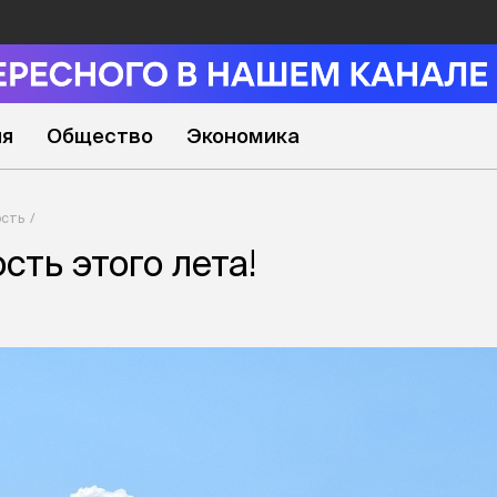
ия
Общество
Экономика
сть
сть этого лета!