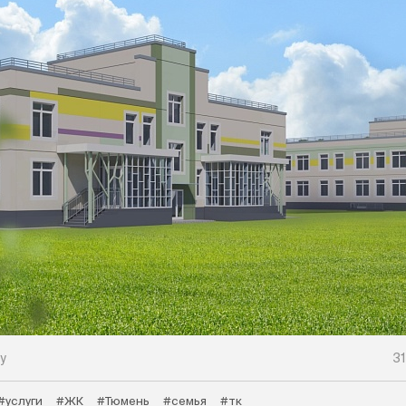
у
31
#услуги
#ЖК
#Тюмень
#семья
#тк