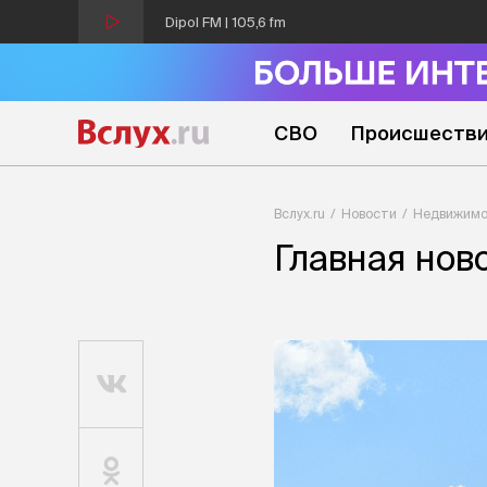
Dipol FM | 105,6 fm
СВО
Происшеств
Вслух.ru
Новости
Недвижимо
Главная ново