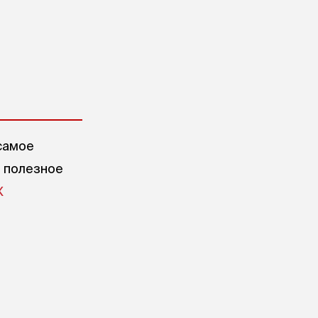
ского сада
самое
е полезное
X