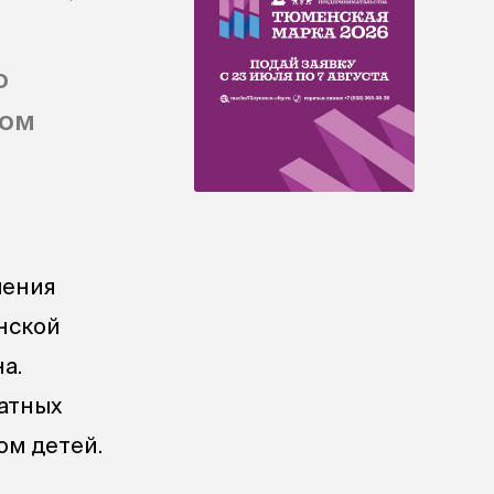
о
лом
шения
нской
а.
ратных
ом детей.