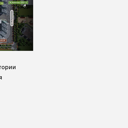
тории
я