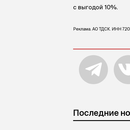
P. S.
Торопитесь куп
с выгодой 10%.
Реклама. АО ТДСК. ИНН 720
Последние н