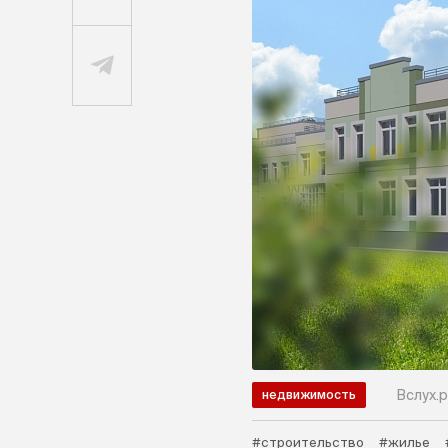
Вслух.р
недвижимость
#строительство
#жилье