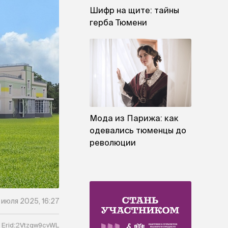
Шифр на щите: тайны
герба Тюмени
Мода из Парижа: как
одевались тюменцы до
революции
 июля 2025, 16:27
Erid:2Vtzqw9cvWL