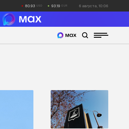
80.93
93.19
6 августа, 10:06