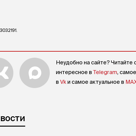
ить квартиру в шаговой доступности от дет
3032191.
Неудобно на сайте? Читайте 
интересное в
Telegram
, само
в
Vk
и самое актуальное в
MA
овости