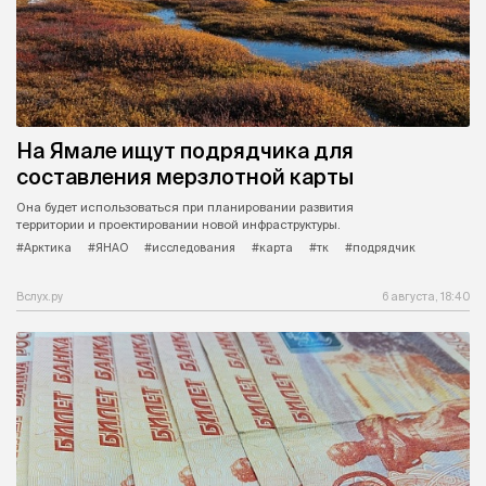
На Ямале ищут подрядчика для
составления мерзлотной карты
Она будет использоваться при планировании развития
территории и проектировании новой инфраструктуры.
#Арктика
#ЯНАО
#исследования
#карта
#тк
#подрядчик
Вслух.ру
6 августа, 18:40