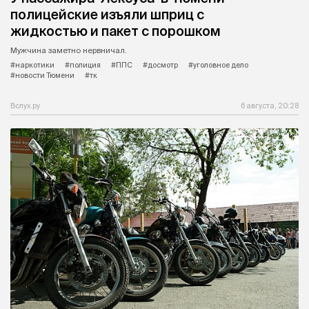
полицейские изъяли шприц с
жидкостью и пакет с порошком
Мужчина заметно нервничал.
#наркотики
#полиция
#ППС
#досмотр
#уголовное дело
#новости Тюмени
#тк
Вслух.ру
6 августа, 20:28