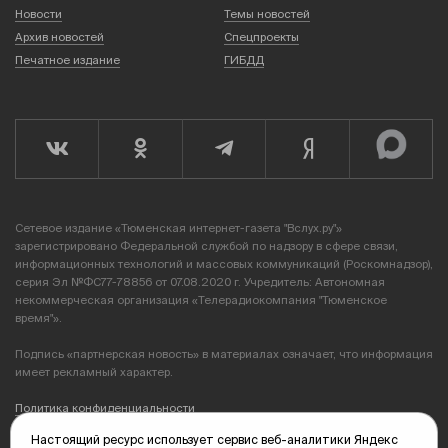
Новости
Темы новостей
Архив новостей
Спецпроекты
Печатное издание
ГИБДД
Сетевое издание «Тюменская интернет-газета "Вслух.ру"»
зарегистрировано Федеральной службой по надзору в сфере связи,
информационных технологий и массовых коммуникаций (Роскомнадзор),
серия Эл №ФС77-78856 от 07.08.2020 г. Учредитель: Автономная
некоммерческая организация «Телерадиокомпания "Тюменское
время"».
Подпись «партнерская новость» в материалах означает, что информация
имеет рекламный характер.
Политика конфиденциальности
Настоящий ресурс использует сервис веб-аналитики Яндекс
Редакция: 625035, Тюмень, пр. Геологоразведчиков, 28А