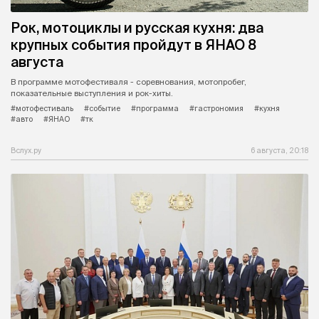
Рок, мотоциклы и русская кухня: два
крупных события пройдут в ЯНАО 8
августа
В программе мотофестиваля - соревнования, мотопробег,
показательные выступления и рок-хиты.
#мотофестиваль
#событие
#программа
#гастрономия
#кухня
#авто
#ЯНАО
#тк
Вслух.ру
6 августа, 20:18