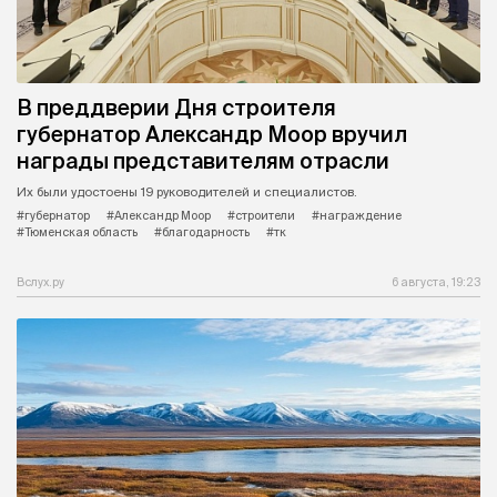
В преддверии Дня строителя
губернатор Александр Моор вручил
награды представителям отрасли
Их были удостоены 19 руководителей и специалистов.
#губернатор
#Александр Моор
#строители
#награждение
#Тюменская область
#благодарность
#тк
Вслух.ру
6 августа, 19:23