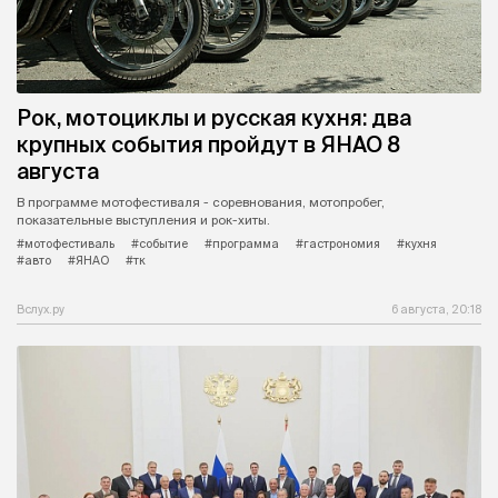
Рок, мотоциклы и русская кухня: два
крупных события пройдут в ЯНАО 8
августа
В программе мотофестиваля - соревнования, мотопробег,
показательные выступления и рок-хиты.
#мотофестиваль
#событие
#программа
#гастрономия
#кухня
#авто
#ЯНАО
#тк
Вслух.ру
6 августа, 20:18