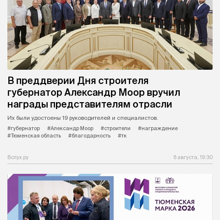
В преддверии Дня строителя
губернатор Александр Моор вручил
награды представителям отрасли
Их были удостоены 19 руководителей и специалистов.
#губернатор
#Александр Моор
#строители
#награждение
#Тюменская область
#благодарность
#тк
Вслух.ру
6 августа, 19:30