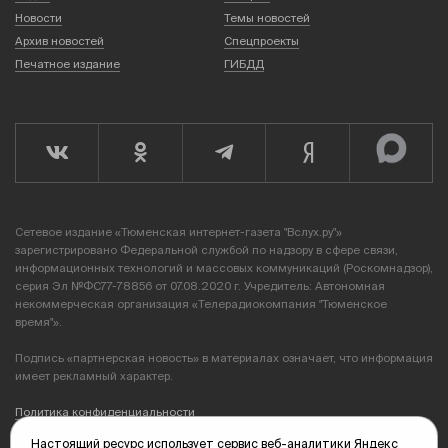
Новости
Темы новостей
Архив новостей
Спецпроекты
Печатное издание
ГИБДД
Сетевое издание «Тюменская интернет-газета "Вслух.ру"»
зарегистрировано Федеральной службой по надзору в сфере связи,
информационных технологий и массовых коммуникаций (Роскомнадзор),
серия Эл №ФС77-78856 от 07.08.2020 г. Учредитель: Автономная
некоммерческая организация «Телерадиокомпания "Тюменское
время"».
Подпись «партнерская новость» в материалах означает, что информация
имеет рекламный характер.
Политика конфиденциальности
Настоящий ресурс использует сервис веб-аналитики Яндекс