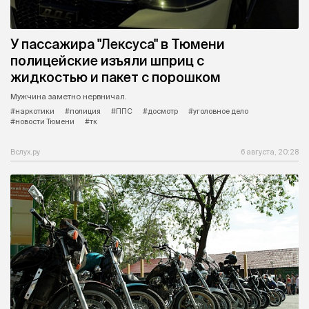
У пассажира "Лексуса" в Тюмени
полицейские изъяли шприц с
жидкостью и пакет с порошком
Мужчина заметно нервничал.
#наркотики
#полиция
#ППС
#досмотр
#уголовное дело
#новости Тюмени
#тк
Вслух.ру
6 августа, 20:28