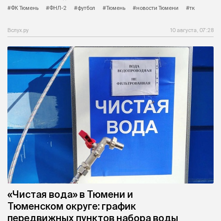
#ФК Тюмень
#ФНЛ-2
#футбол
#Тюмень
#новости Тюмени
#тк
Вслух.ру
10 августа, 07:28
«Чистая вода» в Тюмени и
Тюменском округе: график
передвижных пунктов набора воды