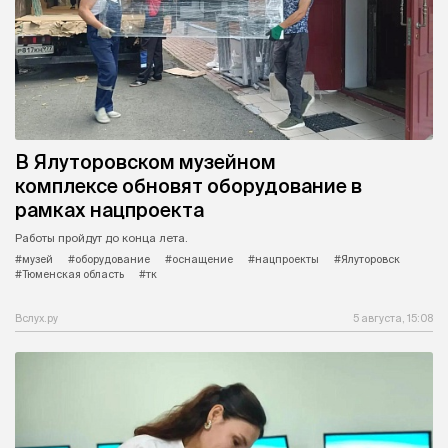
В Ялуторовском музейном
комплексе обновят оборудование в
рамках нацпроекта
Работы пройдут до конца лета.
#музей
#оборудование
#оснащение
#нацпроекты
#Ялуторовск
#Тюменская область
#тк
Вслух.ру
5 августа, 15:08