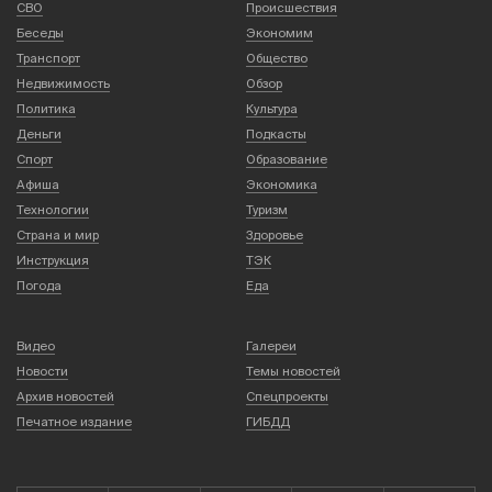
СВО
Происшествия
Беседы
Экономим
Транспорт
Общество
Недвижимость
Обзор
Политика
Культура
Деньги
Подкасты
Спорт
Образование
Афиша
Экономика
Технологии
Туризм
Страна и мир
Здоровье
Инструкция
ТЭК
Погода
Еда
Видео
Галереи
Новости
Темы новостей
Архив новостей
Спецпроекты
Печатное издание
ГИБДД