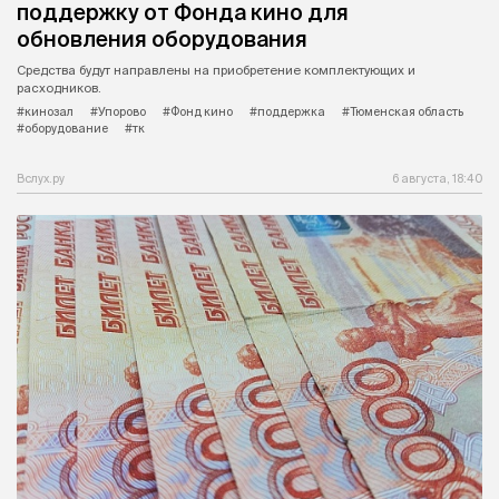
поддержку от Фонда кино для
обновления оборудования
Средства будут направлены на приобретение комплектующих и
расходников.
#кинозал
#Упорово
#Фонд кино
#поддержка
#Тюменская область
#оборудование
#тк
Вслух.ру
6 августа, 18:40