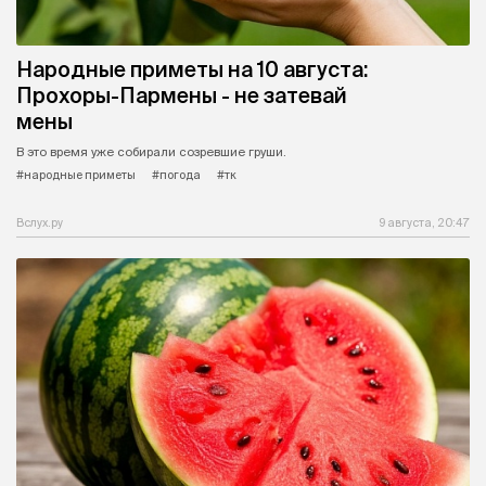
Народные приметы на 10 августа:
Прохоры-Пармены - не затевай
мены
В это время уже собирали созревшие груши.
#народные приметы
#погода
#тк
Вслух.ру
9 августа, 20:47