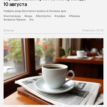
10 августа
Набрать воду бесплатно можно в течение дня.
#чистая вода
#вода
#бесплатно
#график
#Тюмень
#новости Тюмени
#тк
Вслух.ру
10 августа, 07:20