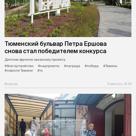
Тюменский бульвар Петра Ершова
снова стал победителем конкурса
Диплом вручили заказчику проекта.
#благоустройство
#нацпроекты
#награда
#победа
#Тюмень
#новости Тюмени
#тк
Вслух.ру
5 августа, 16:33