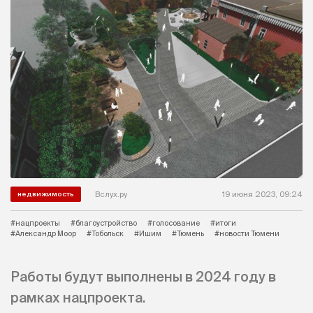
Вслух.ру
19 июня 2023, 09:24
недвижимость
#нацпроекты
#благоустройство
#голосование
#итоги
#Александр Моор
#Тобольск
#Ишим
#Тюмень
#новости Тюмени
Работы будут выполнены в 2024 году в
рамках нацпроекта.