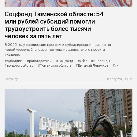
Соцфонд Тюменской области: 54
млн рублей субсидий помогли
трудоустроить более тысячи
человек за пять лет
В 2025 году реализация программ субсидирования вышла на
новый уровень благодаря запуску национального проекта
«Кадры».
#субсидии
#работодатели
#Соцфонд
#СФР
#инвалиды
#трудоустройство
#Тюменская область
#Виталий Левенков
#тк
Вслух.ру
6 августа, 08:07