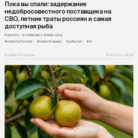
Пока вы спали: задержание
недобросовестного поставщика на
СВО, летние траты россиян и самая
доступная рыба
Коротко - о главном к этому часу.
#новости России
#новости мира
#события
#тк
Агафья Погодница
10 августа, 06:00