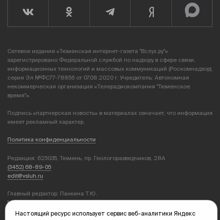
Сетевое издание «Тюменская интернет-газета "Вслух.ру"»
зарегистрировано Федеральной службой по надзору в сфере связи,
информационных технологий и массовых коммуникаций (Роскомнадзор),
серия Эл №ФС77-78856 от 07.08.2020 г. Учредитель: Автономная
некоммерческая организация «Телерадиокомпания "Тюменское
время"».
Подпись «партнерская новость» в материалах означает, что информация
имеет рекламный характер.
Политика конфиденциальности
Редакция: 625035, Тюмень, пр. Геологоразведчиков, 28А
(3452) 68-89-05
edit@vsluh.ru
Главный редактор: Панкина Т.Ю.
kika@vsluh.ru
Настоящий ресурс использует сервис веб-аналитики Яндекс