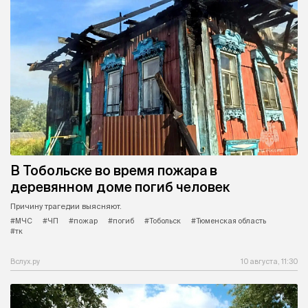
В Тобольске во время пожара в
деревянном доме погиб человек
Причину трагедии выясняют.
#МЧС
#ЧП
#пожар
#погиб
#Тобольск
#Тюменская область
#тк
Вслух.ру
10 августа, 11:30