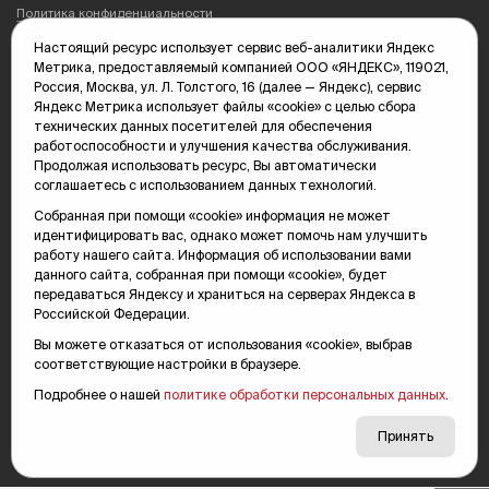
Политика конфиденциальности
Настоящий ресурс использует сервис веб-аналитики Яндекс
Редакция: 625035, Тюмень, пр. Геологоразведчиков, 28А
Метрика, предоставляемый компанией ООО «ЯНДЕКС», 119021,
(3452) 68-89-05
Россия, Москва, ул. Л. Толстого, 16 (далее — Яндекс), сервис
edit@vsluh.ru
Яндекс Метрика использует файлы «cookie» с целью сбора
технических данных посетителей для обеспечения
Главный редактор: Панкина Т.Ю.
работоспособности и улучшения качества обслуживания.
kika@vsluh.ru
Продолжая использовать ресурс, Вы автоматически
соглашаетесь с использованием данных технологий.
По вопросам рекламы:
(3452) 68-89-78
Собранная при помощи «cookie» информация не может
kotovaev@sibinformburo.ru
идентифицировать вас, однако может помочь нам улучшить
mim@vsluh.ru
работу нашего сайта. Информация об использовании вами
данного сайта, собранная при помощи «cookie», будет
передаваться Яндексу и храниться на серверах Яндекса в
Российской Федерации.
Вы можете отказаться от использования «cookie», выбрав
соответствующие настройки в браузере.
Подробнее о нашей
политике обработки персональных данных
.
© 2000-2026 Тюменская интернет-газета «Вслух.ру»
16+
Карта сайта
Принять