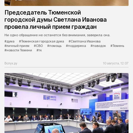
Председатель Тюменской
городской думы Светлана Иванова
провела личный прием граждан
Ни одно обращение не останется без внимания, заверила она.
#дума
#Тюменская городская дума
#Светлана Иванова
#личный прием
#СВО
#помощь
#поддержка
#паводок
#Тюмень
#новости Тюмени
#тк
Вслух.ру
10 августа, 12:07