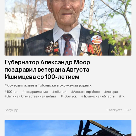
Губернатор Александр Моор
поздравил ветерана Августа
Ишимцева со 100-летием
Фронтовик живет в Тобольске в окружении родных.
#100 лет
#поздравление
#юбилей
#Александр Моор
#ветеран
#Великая Отечественная война
#Тобольск
#Тюменская область
#тк
Вслух.ру
10 августа, 11:47