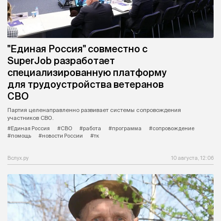
"Единая Россия" совместно с
SuperJob разработает
специализированную платформу
для трудоустройства ветеранов
СВО
Партия целенаправленно развивает системы сопровождения
участников СВО.
#Единая Россия
#СВО
#работа
#программа
#сопровождение
#помощь
#новости России
#тк
Вслух.ру
10 августа, 12:06