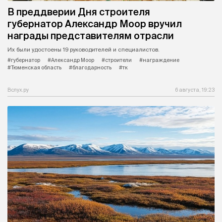
В преддверии Дня строителя
губернатор Александр Моор вручил
награды представителям отрасли
Их были удостоены 19 руководителей и специалистов.
#губернатор
#Александр Моор
#строители
#награждение
#Тюменская область
#благодарность
#тк
Вслух.ру
6 августа, 19:23