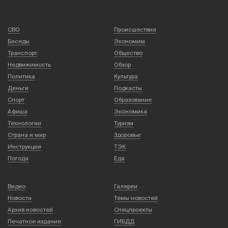
СВО
Происшествия
Беседы
Экономим
Транспорт
Общество
Недвижимость
Обзор
Политика
Культура
Деньги
Подкасты
Спорт
Образование
Афиша
Экономика
Технологии
Туризм
Страна и мир
Здоровье
Инструкция
ТЭК
Погода
Еда
Видео
Галереи
Новости
Темы новостей
Архив новостей
Спецпроекты
Печатное издание
ГИБДД