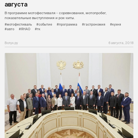
августа
В программе мотофестиваля - соревнования, мотопробег,
показательные выступления и рок-хиты.
#мотофестиваль
#событие
#программа
#гастрономия
#кухня
#авто
#ЯНАО
#тк
Вслух.ру
6 августа, 20:18