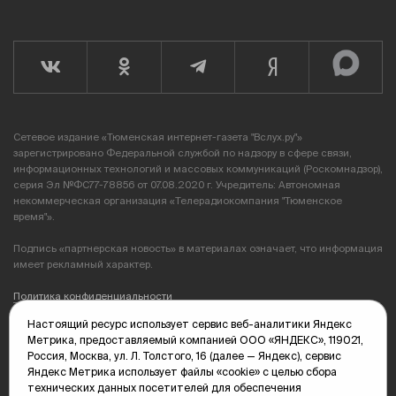
Сетевое издание «Тюменская интернет-газета "Вслух.ру"»
зарегистрировано Федеральной службой по надзору в сфере связи,
информационных технологий и массовых коммуникаций (Роскомнадзор),
серия Эл №ФС77-78856 от 07.08.2020 г. Учредитель: Автономная
некоммерческая организация «Телерадиокомпания "Тюменское
время"».
Подпись «партнерская новость» в материалах означает, что информация
имеет рекламный характер.
Политика конфиденциальности
Настоящий ресурс использует сервис веб-аналитики Яндекс
Редакция: 625035, Тюмень, пр. Геологоразведчиков, 28А
Метрика, предоставляемый компанией ООО «ЯНДЕКС», 119021,
(3452) 68-89-05
Россия, Москва, ул. Л. Толстого, 16 (далее — Яндекс), сервис
edit@vsluh.ru
Яндекс Метрика использует файлы «cookie» с целью сбора
технических данных посетителей для обеспечения
Главный редактор: Панкина Т.Ю.