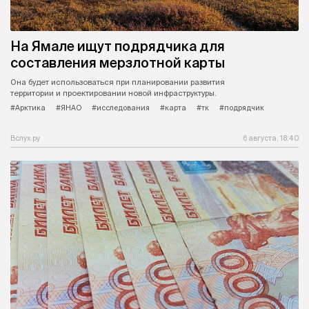
На Ямале ищут подрядчика для
составления мерзлотной карты
Она будет использоваться при планировании развития
территории и проектировании новой инфраструктуры.
#Арктика
#ЯНАО
#исследования
#карта
#тк
#подрядчик
Вслух.ру
6 августа, 18:40