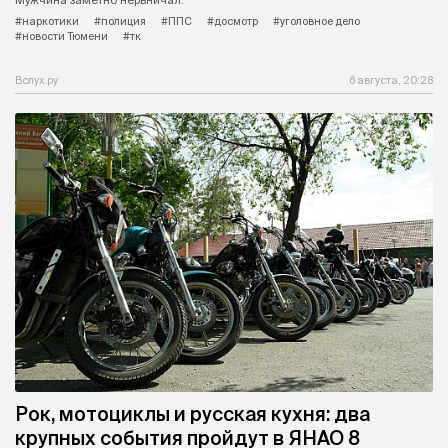
#наркотики
#полиция
#ППС
#досмотр
#уголовное дело
#новости Тюмени
#тк
Вслух.ру
6 августа, 20:28
Рок, мотоциклы и русская кухня: два
крупных события пройдут в ЯНАО 8