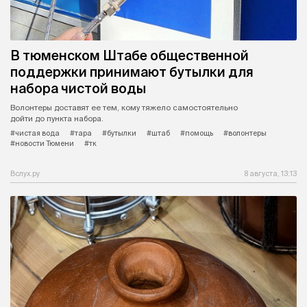
В тюменском Штабе общественной
поддержки принимают бутылки для
набора чистой воды
Волонтеры доставят ее тем, кому тяжело самостоятельно
дойти до пункта набора.
#чистая вода
#тара
#бутылки
#штаб
#помощь
#волонтеры
#новости Тюмени
#тк
Вслух.ру
8 августа, 13:13