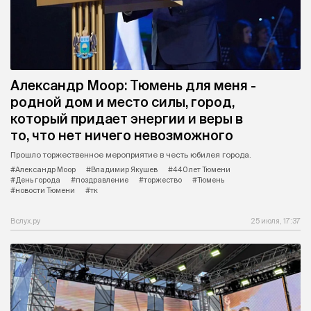
Александр Моор: Тюмень для меня -
родной дом и место силы, город,
который придает энергии и веры в
то, что нет ничего невозможного
Прошло торжественное мероприятие в честь юбилея города.
#Александр Моор
#Владимир Якушев
#440 лет Тюмени
#День города
#поздравление
#торжество
#Тюмень
#новости Тюмени
#тк
Вслух.ру
25 июля, 17:37