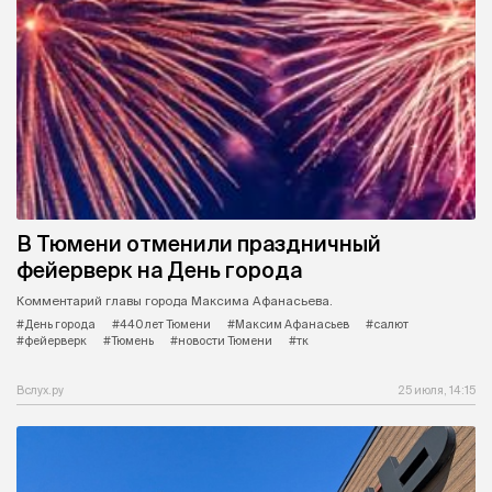
В Тюмени отменили праздничный
фейерверк на День города
Комментарий главы города Максима Афанасьева.
#День города
#440 лет Тюмени
#Максим Афанасьев
#салют
#фейерверк
#Тюмень
#новости Тюмени
#тк
Вслух.ру
25 июля, 14:15