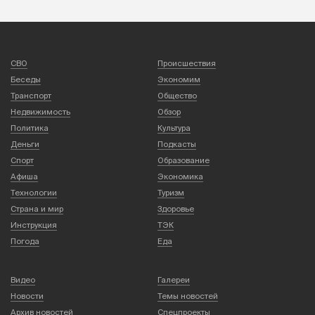
СВО
Происшествия
Беседы
Экономим
Транспорт
Общество
Недвижимость
Обзор
Политика
Культура
Деньги
Подкасты
Спорт
Образование
Афиша
Экономика
Технологии
Туризм
Страна и мир
Здоровье
Инструкция
ТЭК
Погода
Еда
Видео
Галереи
Новости
Темы новостей
Архив новостей
Спецпроекты