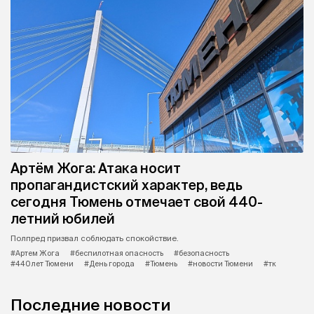
Артём Жога: Атака носит
пропагандистский характер, ведь
сегодня Тюмень отмечает свой 440-
летний юбилей
Полпред призвал соблюдать спокойствие.
#Артем Жога
#беспилотная опасность
#безопасность
#440 лет Тюмени
#День города
#Тюмень
#новости Тюмени
#тк
Последние новости