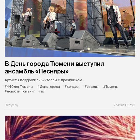
В День города Тюмени выступил
ансамбль «Песняры»
Артисты поздравили жителей с праздником.
#440 лет Тюмени
#День города
#концерт
#звезды
#Тюмень
#новости Тюмени
#тк
Вслух.ру
25 июля, 16:31