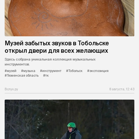
Музей забытых звуков в Тобольске
открыл двери для всех желающих
Здесь собрана уникальная коллекция музыкальных
инструментов.
#музей
#музыка
#инструмент
#Тобольск
#экспозиция
#Тюменская область
#тк
Вслух.ру
8 августа, 12:43