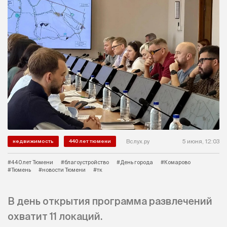
Вслух.ру
5 июня, 12:03
недвижимость
440 лет тюмени
#440 лет Тюмени
#благоустройство
#День города
#Комарово
#Тюмень
#новости Тюмени
#тк
В день открытия программа развлечений
охватит 11 локаций.