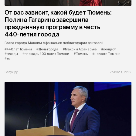
От вас зависит, какой будет Тюмень:
Полина Гагарина завершила
праздничную программу в честь
440-летия города
Глава города Максим Афанасьев поблагодарил зрителей.
#440 лет Тюмени
#День города
#Максим Афанасьев
#концерт
#звезды
#площадь 400-летия Тюмени
#Тюмень
#новости Тюмени
#тк
Вслух.ру
25 июля, 21:12