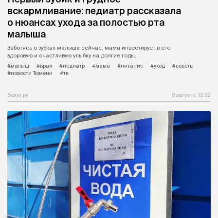
вскармливание: педиатр рассказала
о нюансах ухода за полостью рта
малыша
Заботясь о зубках малыша сейчас, мама инвестирует в его
здоровую и счастливую улыбку на долгие годы.
#малыш
#врач
#педиатр
#мама
#питание
#уход
#советы
#новости Тюмени
#тк
Вслух.ру
8 августа, 13:32