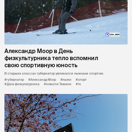
Александр Моор в День
физкультурника тепло вспомнил
свою спортивную юность
В старших классах губернатор увлекался лыжным спортом.
#губернатор
#Александр Моор
#лыжи
#спорт
#День физкультурника
#новости Тюмени
#тк