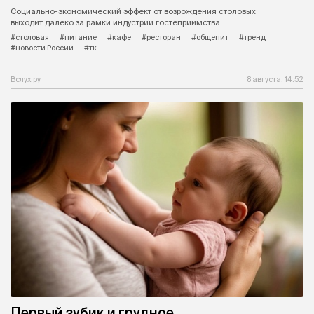
Социально-экономический эффект от возрождения столовых
выходит далеко за рамки индустрии гостеприимства.
#столовая
#питание
#кафе
#ресторан
#общепит
#тренд
#новости России
#тк
Вслух.ру
8 августа, 14:52
Первый зубик и грудное