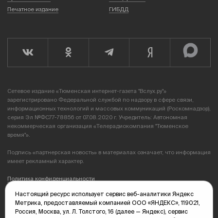
Печатное издание
ГИБДД
Сетевое издание «Тюменская интернет-газета "Вслух.ру"»
зарегистрировано Федеральной службой по надзору в сфере связи,
информационных технологий и массовых коммуникаций (Роскомнадзор),
серия Эл №ФС77-78856 от 07.08.2020 г. Учредитель: Автономная
некоммерческая организация «Телерадиокомпания "Тюменское
время"».
Подпись «партнерская новость» в материалах означает, что информация
имеет рекламный характер.
Политика конфиденциальности
Настоящий ресурс использует сервис веб-аналитики Яндекс
Редакция: 625035, Тюмень, пр. Геологоразведчиков, 28А
Метрика, предоставляемый компанией ООО «ЯНДЕКС», 119021,
(3452) 68-89-05
Россия, Москва, ул. Л. Толстого, 16 (далее — Яндекс), сервис
edit@vsluh.ru