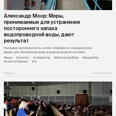
Александр Моор: Меры,
принимаемые для устранения
постороннего запаха
водопроводной воды, дают
результат
Учитывая протяженность сетей, потребуется определенное
время для обновления воды в водопроводной системе.
#вода
#очистка
#губернатор
#Александр Моор
#водозабор
#новости Тюмени
#тк
Вслух.ру
7 августа, 19:17