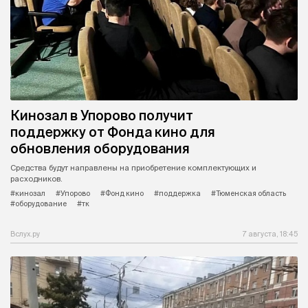
Кинозал в Упорово получит
поддержку от Фонда кино для
обновления оборудования
Средства будут направлены на приобретение комплектующих и
расходников.
#кинозал
#Упорово
#Фонд кино
#поддержка
#Тюменская область
#оборудование
#тк
Вслух.ру
7 августа, 18:45