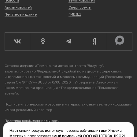
Новости
Темы новостей
Архив новостей
Спецпроекты
Печатное издание
ГИБДД
Сетевое издание «Тюменская интернет-газета "Вслух.ру"»
зарегистрировано Федеральной службой по надзору в сфере связи,
информационных технологий и массовых коммуникаций (Роскомнадзор),
серия Эл №ФС77-78856 от 07.08.2020 г. Учредитель: Автономная
некоммерческая организация «Телерадиокомпания "Тюменское
время"».
Подпись «партнерская новость» в материалах означает, что информация
имеет рекламный характер.
Политика конфиденциальности
Настоящий ресурс использует сервис веб-аналитики Яндекс
Редакция: 625035, Тюмень, пр. Геологоразведчиков, 28А
Метрика, предоставляемый компанией ООО «ЯНДЕКС», 119021,