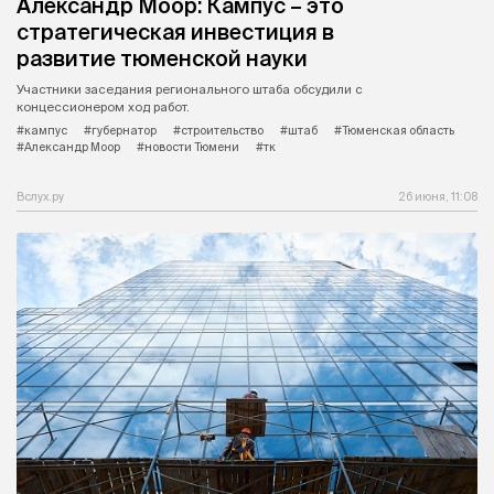
Александр Моор: Кампус – это
стратегическая инвестиция в
развитие тюменской науки
Участники заседания регионального штаба обсудили с
концессионером ход работ.
#кампус
#губернатор
#строительство
#штаб
#Тюменская область
#Александр Моор
#новости Тюмени
#тк
Вслух.ру
26 июня, 11:08