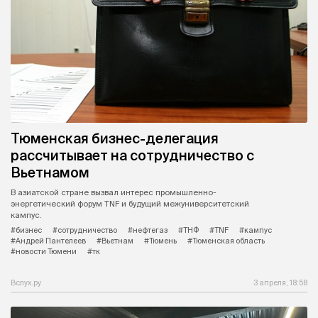
Тюменская бизнес-делегация
рассчитывает на сотрудничество с
Вьетнамом
В азиатской стране вызвал интерес промышленно-
энергетический форум TNF и будущий межуниверситетский
кампус.
#бизнес
#сотрудничество
#нефтегаз
#ТНФ
#TNF
#кампус
#Андрей Пантелеев
#Вьетнам
#Тюмень
#Тюменская область
#новости Тюмени
#тк
Вслух.ру
3 апреля, 18:58