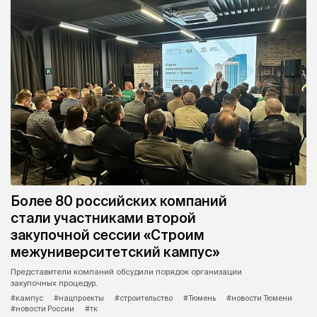
Более 80 российских компаний
стали участниками второй
закупочной сессии «Строим
межуниверситетский кампус»
Представители компаний обсудили порядок организации
закупочных процедур.
#кампус
#нацпроекты
#строительство
#Тюмень
#новости Тюмени
#новости России
#тк