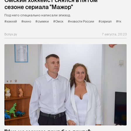
Омский хоккеист снялся в пятом
сезоне сериала "Мажор"
Под него специально написали эпизод.
#хоккей
#кино
#съемки
#Омск
#новости России
#сериал
#тк
Вслух.ру
7 августа, 20:23