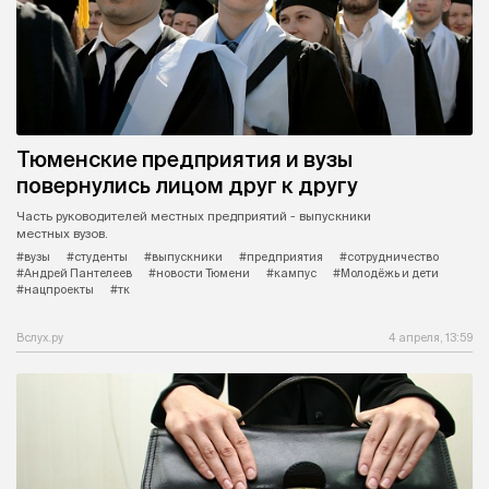
Тюменские предприятия и вузы
повернулись лицом друг к другу
Часть руководителей местных предприятий - выпускники
местных вузов.
#вузы
#студенты
#выпускники
#предприятия
#сотрудничество
#Андрей Пантелеев
#новости Тюмени
#кампус
#Молодёжь и дети
#нацпроекты
#тк
Вслух.ру
4 апреля, 13:59