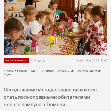
Вслух.ру
6 сентября 2022, 15:05
недвижимость
#новости Тюмени
#дети
#кампус
#губернатор
#Александр Моор
#идеи
Сегодняшние младшеклассники могут
стать полноправными обитателями
нового кампуса в Тюмени.