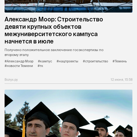
Александр Моор: Строительство
девяти крупных объектов
межуниверситетского кампуса
начнется в июле
Получено положительное заключение госэкспертизы по
второму этапу.
#Александр Моор
#кампус
#нацпроекты
#строительство
#Тюмень
#новости Тюмени
#тк
Вслух.ру
12 июня, 15:58