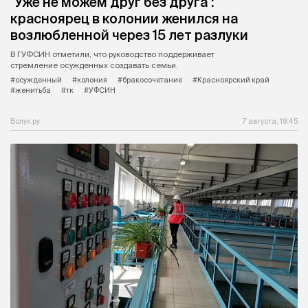
"Уже не можем друг без друга":
красноярец в колонии женился на
возлюбленной через 15 лет разлуки
В ГУФСИН отметили, что руководство поддерживает
стремление осужденных создавать семьи.
#осужденный
#колония
#бракосочетание
#Красноярский край
#женитьба
#тк
#УФСИН
Вслух.ру
7 августа, 19:45