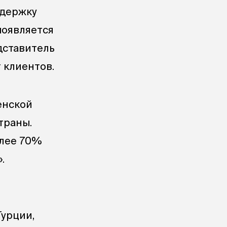
ддержку
появляется
дставитель
 клиентов.
енской
траны.
олее 70%
.
Турции,