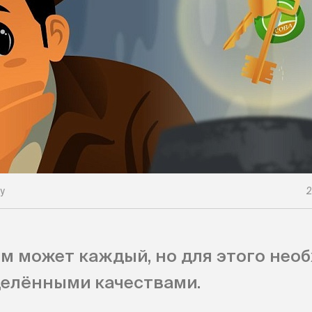
у
2
м может каждый, но для этого нео
делёнными качествами.