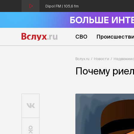
Dipol FM | 105,6 fm
СВО
Происшеств
Вслух.ru
Новости
Недвижимо
Почему риел