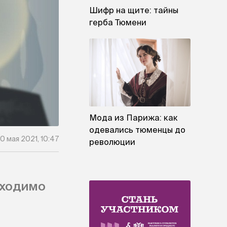
Шифр на щите: тайны
герба Тюмени
Мода из Парижа: как
одевались тюменцы до
0 мая 2021, 10:47
революции
бходимо