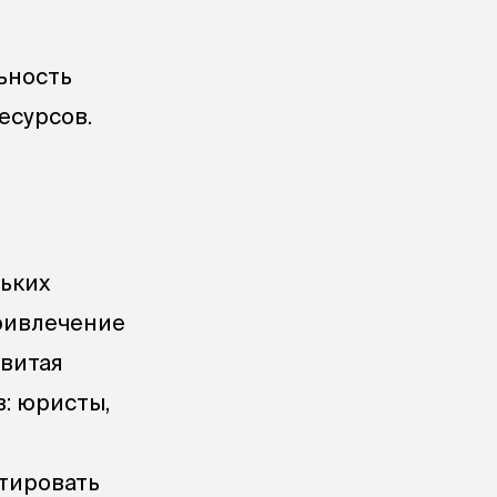
ьность
есурсов.
ьких
привлечение
звитая
: юристы,
нтировать