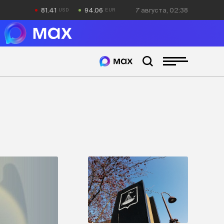
81.41
94.06
7 августа, 02:38