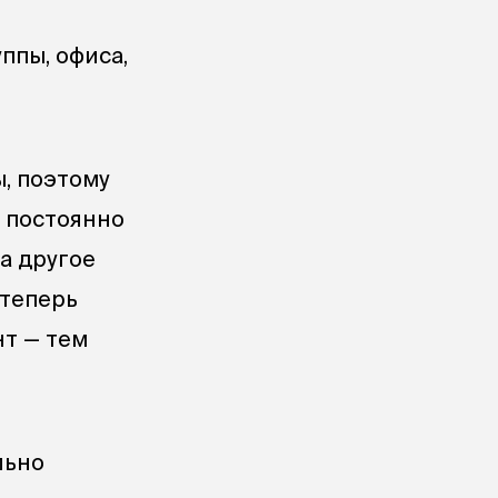
ппы, офиса,
, поэтому
 постоянно
а другое
 теперь
нт — тем
льно