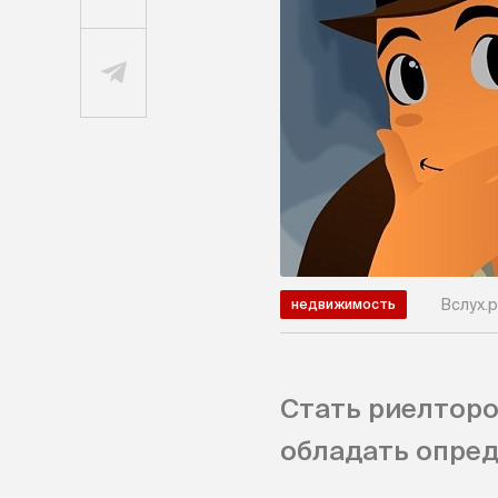
Вслух.р
недвижимость
Стать риелторо
обладать опре