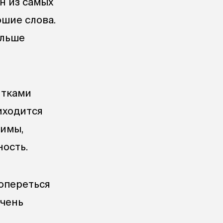
н из самых
ошие слова.
ольше
ятками
риходится
жимы,
ность.
опереться
очень