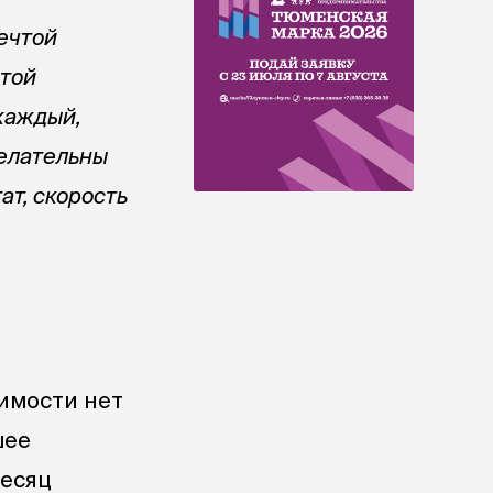
Мечтой
этой
 каждый,
Желательны
ат, скорость
имости нет
шее
месяц