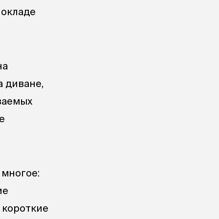
 окладе
на
а диване,
иваемых
е
 многое:
ие
 короткие