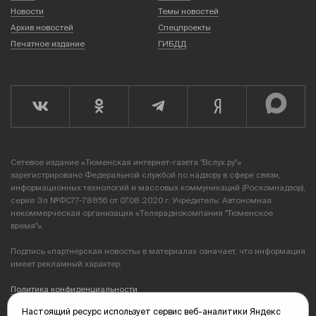
Новости
Темы новостей
Архив новостей
Спецпроекты
Печатное издание
ГИБДД
Сетевое издание «Тюменская интернет-газета "Вслух.ру"»
зарегистрировано Федеральной службой по надзору в сфере связи,
информационных технологий и массовых коммуникаций (Роскомнадзор),
серия Эл №ФС77-78856 от 07.08.2020 г. Учредитель: Автономная
некоммерческая организация «Телерадиокомпания "Тюменское
время"».
Подпись «партнерская новость» в материалах означает, что информация
имеет рекламный характер.
Политика конфиденциальности
Настоящий ресурс использует сервис веб-аналитики Яндекс
Редакция: 625035, Тюмень, пр. Геологоразведчиков, 28А