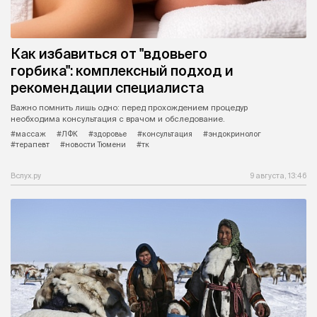
Как избавиться от "вдовьего
горбика": комплексный подход и
рекомендации специалиста
Важно помнить лишь одно: перед прохождением процедур
необходима консультация с врачом и обследование.
#массаж
#ЛФК
#здоровье
#консультация
#эндокринолог
#терапевт
#новости Тюмени
#тк
Вслух.ру
9 августа, 13:46