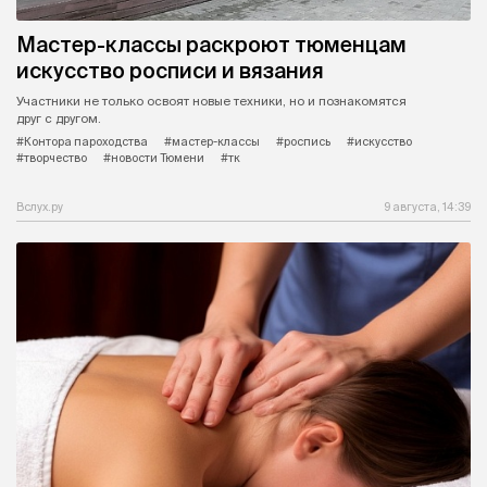
Мастер-классы раскроют тюменцам
искусство росписи и вязания
Участники не только освоят новые техники, но и познакомятся
друг с другом.
#Контора пароходства
#мастер-классы
#роспись
#искусство
#творчество
#новости Тюмени
#тк
Вслух.ру
9 августа, 14:39