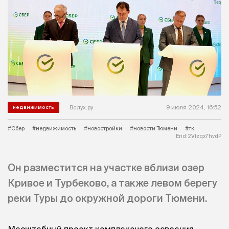
Вслух.ру
9 июля 2024, 16:52
недвижимость
#Сбер
#недвижимость
#новостройки
#новости Тюмени
#тк
Erid:2Vtzqx7hvdP
Он разместится на участке вблизи озер
Кривое и Турбеково, а также левом берегу
реки Туры до окружной дороги Тюмени.