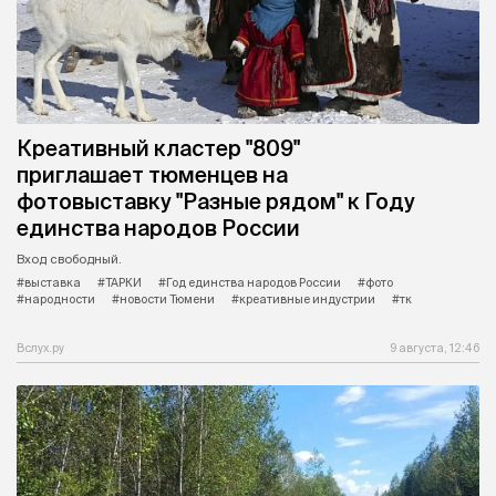
Креативный кластер "809"
приглашает тюменцев на
фотовыставку "Разные рядом" к Году
единства народов России
Вход свободный.
#выставка
#ТАРКИ
#Год единства народов России
#фото
#народности
#новости Тюмени
#креативные индустрии
#тк
Вслух.ру
9 августа, 12:46