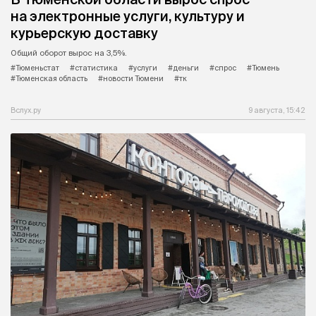
на электронные услуги, культуру и
курьерскую доставку
Общий оборот вырос на 3,5%.
#Тюменьстат
#статистика
#услуги
#деньги
#спрос
#Тюмень
#Тюменская область
#новости Тюмени
#тк
Вслух.ру
9 августа, 15:42