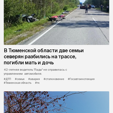
В Тюменской области две семьи
северян разбились на трассе,
погибли мать и дочь
42-летняя водитель "Лады" не справилась с
управлением автомобиля.
#ДТП
#семья
#авария
#столкновение
#Госавтоинспекция
#Тюменская область
#тк