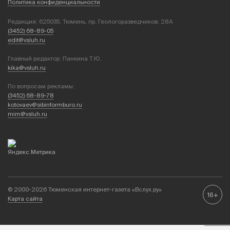
Политика конфиденциальности
Редакция: 625035, Тюмень, пр. Геологоразведчиков, 28А
(3452) 68-89-05
edit@vsluh.ru
Главный редактор: Панкина Т.Ю.
kika@vsluh.ru
По вопросам рекламы:
(3452) 68-89-78
kotovaev@sibinformburo.ru
mim@vsluh.ru
© 2000-2026 Тюменская интернет-газета «Вслух.ру»
16+
Карта сайта