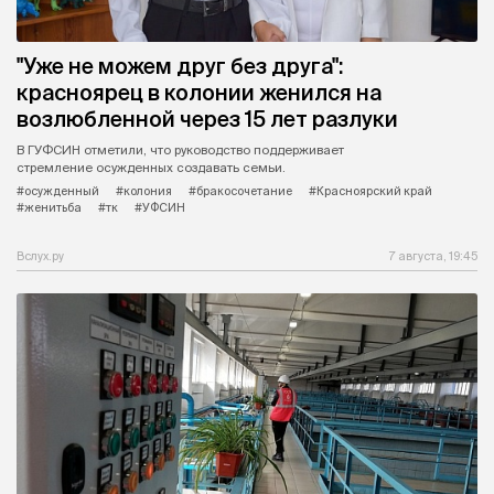
"Уже не можем друг без друга":
красноярец в колонии женился на
возлюбленной через 15 лет разлуки
В ГУФСИН отметили, что руководство поддерживает
стремление осужденных создавать семьи.
#осужденный
#колония
#бракосочетание
#Красноярский край
#женитьба
#тк
#УФСИН
Вслух.ру
7 августа, 19:45