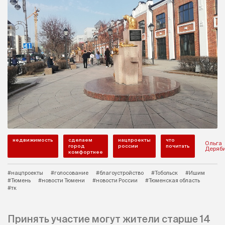
недвижимость
сделаем
нацпроекты
что
Ольга
город
россии
почитать
Деряб
комфортнее
#нацпроекты
#голосование
#благоустройство
#Тобольск
#Ишим
#Тюмень
#новости Тюмени
#новости России
#Тюменская область
#тк
Принять участие могут жители старше 14