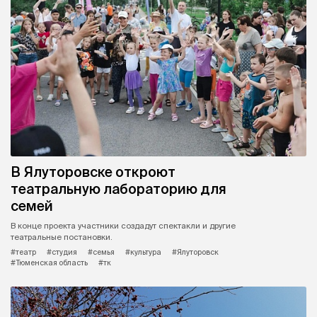
В Ялуторовске откроют
театральную лабораторию для
семей
В конце проекта участники создадут спектакли и другие
театральные постановки.
#театр
#студия
#семья
#культура
#Ялуторовск
#Тюменская область
#тк