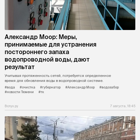
Александр Моор: Меры,
принимаемые для устранения
постороннего запаха
водопроводной воды, дают
результат
Учитывая протяженность сетей, потребуется определенное
время для обновления воды в водопроводной системе.
#вода
#очистка
#губернатор
#Александр Моор
#водозабор
#новости Тюмени
#тк
Вслух.ру
7 августа, 18:45