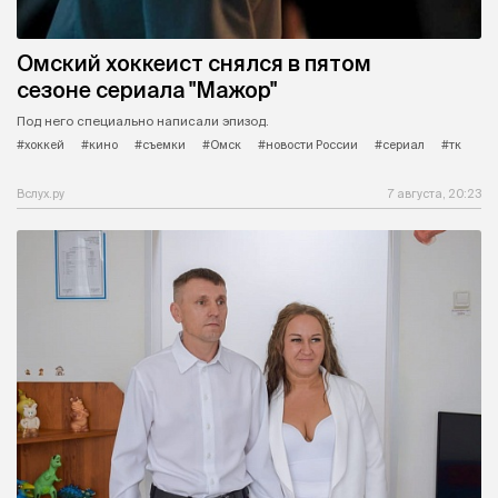
Омский хоккеист снялся в пятом
сезоне сериала "Мажор"
Под него специально написали эпизод.
#хоккей
#кино
#съемки
#Омск
#новости России
#сериал
#тк
Вслух.ру
7 августа, 20:23