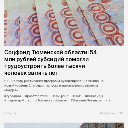
Соцфонд Тюменской области: 54
млн рублей субсидий помогли
трудоустроить более тысячи
человек за пять лет
В 2025 году реализация программ субсидирования вышла на
новый уровень благодаря запуску национального проекта
«Кадры».
#субсидии
#работодатели
#Соцфонд
#СФР
#инвалиды
#трудоустройство
#Тюменская область
#Виталий Левенков
#тк
Вслух.ру
6 августа, 08:07