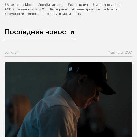
#Александр Моор
#реабилитация
#адаптация
#восстановление
#СВО
#участники СВО
#ветераны
#Градостроитель
#Тюмень
#Тюменская область
#новости Тюмени
#тк
Последние новости
Вслух.ру
7 августа, 21:01