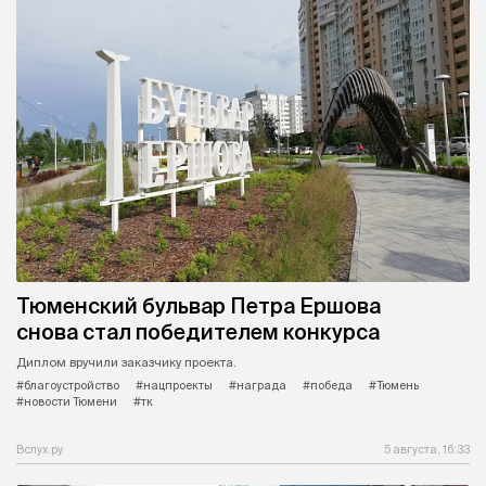
Тюменский бульвар Петра Ершова
снова стал победителем конкурса
Диплом вручили заказчику проекта.
#благоустройство
#нацпроекты
#награда
#победа
#Тюмень
#новости Тюмени
#тк
Вслух.ру
5 августа, 16:33