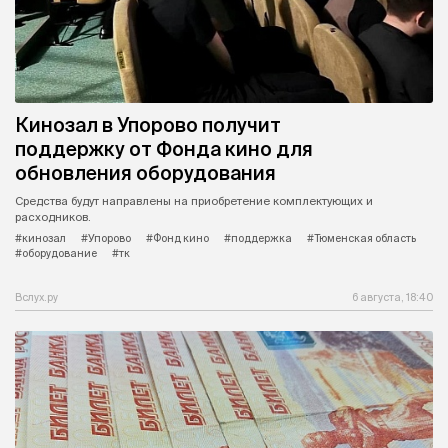
Кинозал в Упорово получит
поддержку от Фонда кино для
обновления оборудования
Средства будут направлены на приобретение комплектующих и
расходников.
#кинозал
#Упорово
#Фонд кино
#поддержка
#Тюменская область
#оборудование
#тк
Вслух.ру
6 августа, 18:40