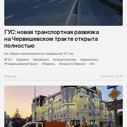
ГУС: новая транспортная развязка
на Червишевском тракте открыта
полностью
Ее общая протяженность превышает 5,7 км.
#ГУС
#дороги
#развязка
#строительство
#движение
#Червишевский тракт
#Тюмень
#новости Тюмени
#тк
Вслух.ру
6 августа, 12:06