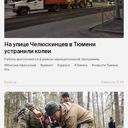
На улице Челюскинцев в Тюмени
устранили колеи
Работы выполняются в рамках муниципальной программы.
#Максим Афанасьев
#ремонт
#дороги
#Тюмень
#новости Тюмени
#тк
Вслух.ру
6 августа, 11:44