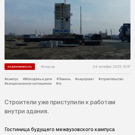
Вслух.ру
24 октября 2025, 15:37
недвижимость
#кампус
#Молодёжь и дети
#Тюмень
#нацпроект
#строительство
#концессионное соглашение
#тк
Строители уже приступили к работам
внутри здания.
Гостиница будущего межвузовского кампуса