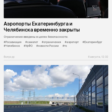
Аэропорты Екатеринбурга и
Челябинска временно закрыты
Ограничения введены в целях безопасности.
#Росавиация
#самолет
#ограничения
#аэропорт
#Екатеринбург
#Челябинск
#УрФО
#новости России
#тк
Вслух.ру
6 августа, 12:32