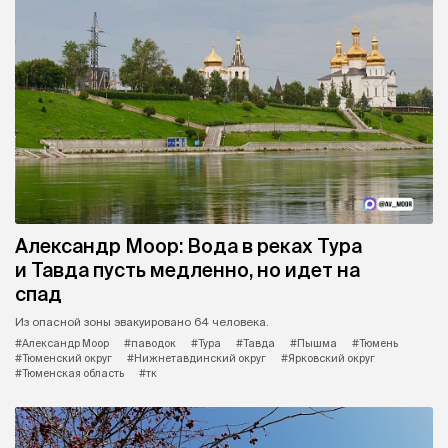
Александр Моор: Вода в реках Тура
и Тавда пусть медленно, но идет на
спад
Из опасной зоны эвакуировано 64 человека.
#Александр Моор
#паводок
#Тура
#Тавда
#Пышма
#Тюмень
#Тюменский округ
#Нижнетавдинский округ
#Ярковский округ
#Тюменская область
#тк