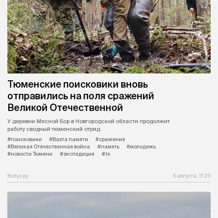
Тюменские поисковики вновь
отправились на поля сражений
Великой Отечественной
У деревни Мясной Бор в Новгородской области продолжит
работу сводный тюменский отряд.
#поисковики
#Вахта памяти
#сражения
#Великая Отечественная война
#память
#молодежь
#новости Тюмени
#экспедиция
#тк
Вслух.ру
6 августа, 11:25