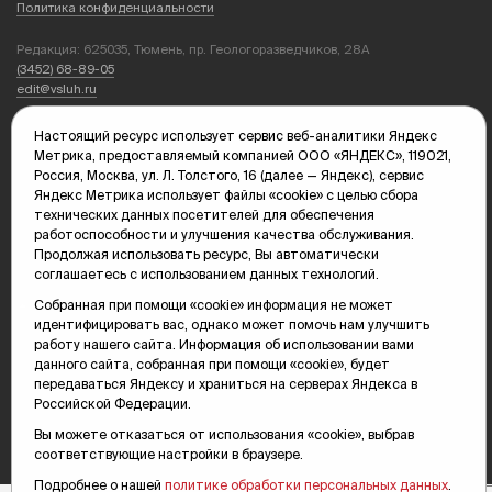
Политика конфиденциальности
Редакция: 625035, Тюмень, пр. Геологоразведчиков, 28А
(3452) 68-89-05
edit@vsluh.ru
Главный редактор: Панкина Т.Ю.
Настоящий ресурс использует сервис веб-аналитики Яндекс
kika@vsluh.ru
Метрика, предоставляемый компанией ООО «ЯНДЕКС», 119021,
Россия, Москва, ул. Л. Толстого, 16 (далее — Яндекс), сервис
По вопросам рекламы:
Яндекс Метрика использует файлы «cookie» с целью сбора
(3452) 68-89-78
технических данных посетителей для обеспечения
kotovaev@sibinformburo.ru
работоспособности и улучшения качества обслуживания.
mim@vsluh.ru
Продолжая использовать ресурс, Вы автоматически
соглашаетесь с использованием данных технологий.
Собранная при помощи «cookie» информация не может
идентифицировать вас, однако может помочь нам улучшить
работу нашего сайта. Информация об использовании вами
данного сайта, собранная при помощи «cookie», будет
передаваться Яндексу и храниться на серверах Яндекса в
Российской Федерации.
© 2000-2026 Тюменская интернет-газета «Вслух.ру»
16+
Карта сайта
Вы можете отказаться от использования «cookie», выбрав
соответствующие настройки в браузере.
Подробнее о нашей
политике обработки персональных данных
.