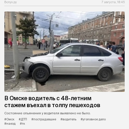
Вслух.ру
7 августа, 18:45
В Омске водитель с 48-летним
стажем въехал в толпу пешеходов
Состояние опьянения у водителя выявлено не было.
#Омск
#ДТП
#пострадавшие
#водитель
#уголовное дело
#наезд
#тк