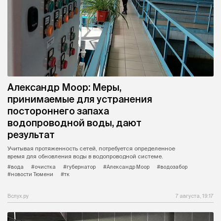
Александр Моор: Меры,
принимаемые для устранения
постороннего запаха
водопроводной воды, дают
результат
Учитывая протяженность сетей, потребуется определенное
время для обновления воды в водопроводной системе.
#вода
#очистка
#губернатор
#Александр Моор
#водозабор
#новости Тюмени
#тк
Вслух.ру
7 августа, 19:17