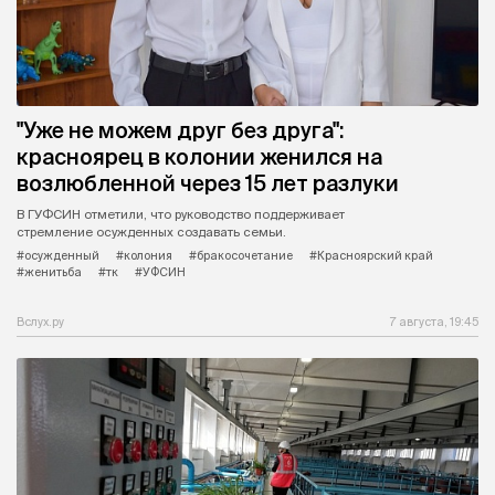
"Уже не можем друг без друга":
красноярец в колонии женился на
возлюбленной через 15 лет разлуки
В ГУФСИН отметили, что руководство поддерживает
стремление осужденных создавать семьи.
#осужденный
#колония
#бракосочетание
#Красноярский край
#женитьба
#тк
#УФСИН
Вслух.ру
7 августа, 19:45