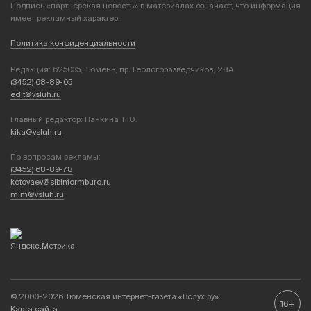
Подпись «партнерская новость» в материалах означает, что информация
имеет рекламный характер.
Политика конфиденциальности
Редакция: 625035, Тюмень, пр. Геологоразведчиков, 28А
(3452) 68-89-05
edit@vsluh.ru
Главный редактор: Панкина Т.Ю.
kika@vsluh.ru
По вопросам рекламы:
(3452) 68-89-78
kotovaev@sibinformburo.ru
mim@vsluh.ru
© 2000-2026 Тюменская интернет-газета «Вслух.ру»
16+
Карта сайта