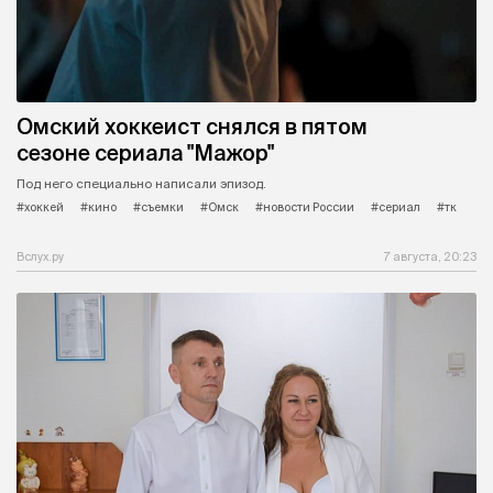
Омский хоккеист снялся в пятом
сезоне сериала "Мажор"
Под него специально написали эпизод.
#хоккей
#кино
#съемки
#Омск
#новости России
#сериал
#тк
Вслух.ру
7 августа, 20:23