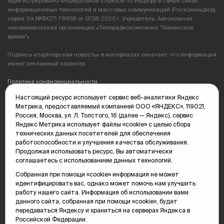
зарегистрировано Федеральной службой по надзору в сфере связи,
информационных технологий и массовых коммуникаций (Роскомнадзор),
серия Эл №ФС77-78856 от 07.08.2020 г. Учредитель: Автономная
некоммерческая организация «Телерадиокомпания "Тюменское
время"».
Подпись «партнерская новость» в материалах означает, что информация
имеет рекламный характер.
Политика конфиденциальности
Настоящий ресурс использует сервис веб-аналитики Яндекс
Редакция: 625035, Тюмень, пр. Геологоразведчиков, 28А
Метрика, предоставляемый компанией ООО «ЯНДЕКС», 119021,
(3452) 68-89-05
Россия, Москва, ул. Л. Толстого, 16 (далее — Яндекс), сервис
edit@vsluh.ru
Яндекс Метрика использует файлы «cookie» с целью сбора
технических данных посетителей для обеспечения
Главный редактор: Панкина Т.Ю.
работоспособности и улучшения качества обслуживания.
kika@vsluh.ru
Продолжая использовать ресурс, Вы автоматически
соглашаетесь с использованием данных технологий.
По вопросам рекламы:
(3452) 68-89-78
Собранная при помощи «cookie» информация не может
kotovaev@sibinformburo.ru
идентифицировать вас, однако может помочь нам улучшить
mim@vsluh.ru
работу нашего сайта. Информация об использовании вами
данного сайта, собранная при помощи «cookie», будет
передаваться Яндексу и храниться на серверах Яндекса в
Российской Федерации.