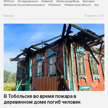
#100 лет
#поздравление
#юбилей
#Александр Моор
#ветеран
#Великая Отечественная война
#Тобольск
#Тюменская область
#тк
Вслух.ру
10 августа, 11:47
В Тобольске во время пожара в
деревянном доме погиб человек