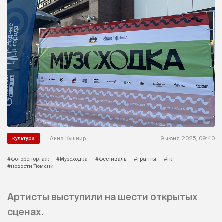
Анна Кушнир
9 июня 2025, 09:40
культура
#фоторепортаж
#Музсходка
#фестиваль
#гранты
#тк
#новости Тюмени
Артисты выступили на шести открытых
сценах.