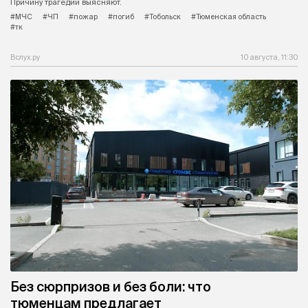
Причину трагедии выясняют.
#МЧС
#ЧП
#пожар
#погиб
#Тобольск
#Тюменская область
#тк
Вслух.ру
10 августа, 11:30
Без сюрпризов и без боли: что
тюменцам предлагает