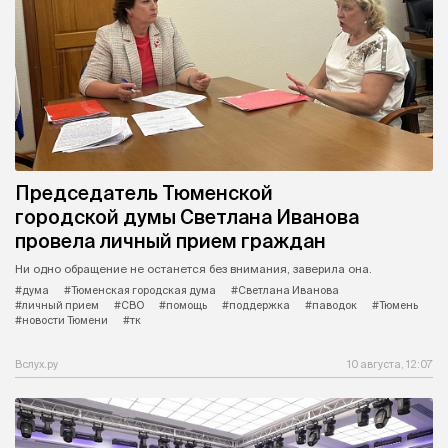
Председатель Тюменской
городской думы Светлана Иванова
провела личный прием граждан
Ни одно обращение не останется без внимания, заверила она.
#дума
#Тюменская городская дума
#Светлана Иванова
#личный прием
#СВО
#помощь
#поддержка
#паводок
#Тюмень
#новости Тюмени
#тк
Вслух.ру
10 августа, 12:07