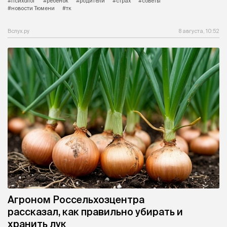
#психолог
#ребенок
#родители
#страх
#советы
#новости Тюмени
#тк
Вслух.ру
8 августа, 10:52
Агроном Россельхозцентра
рассказал, как правильно убирать и
хранить лук