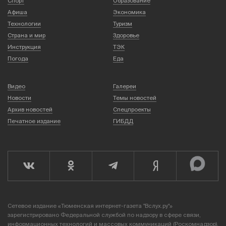
Спорт
Образование
Афиша
Экономика
Технологии
Туризм
Страна и мир
Здоровье
Инструкция
ТЭК
Погода
Еда
Видео
Галереи
Новости
Темы новостей
Архив новостей
Спецпроекты
Печатное издание
ГИБДД
Сетевое издание «Тюменская интернет-газета "Вслух.ру"»
зарегистрировано Федеральной службой по надзору в сфере связи,
информационных технологий и массовых коммуникаций (Роскомнадзор),