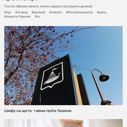
После обрезки важно очень хорошо просушить урожай.
#лук
#огород
#урожай
#советы
#Россельхозцентр
#дача
#новости Тюмени
#тк
Шифр на щите: тайны герба Тюмени