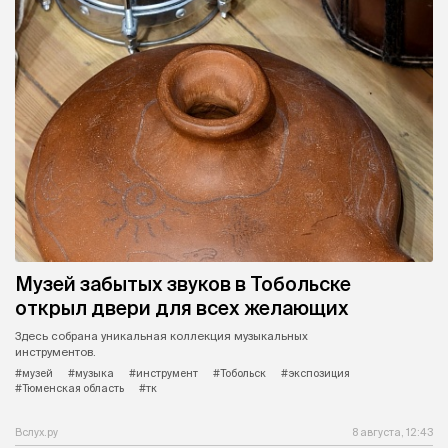
Музей забытых звуков в Тобольске
открыл двери для всех желающих
Здесь собрана уникальная коллекция музыкальных
инструментов.
#музей
#музыка
#инструмент
#Тобольск
#экспозиция
#Тюменская область
#тк
Вслух.ру
8 августа, 12:43