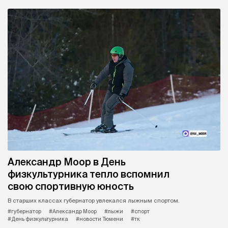
Александр Моор в День
физкультурника тепло вспомнил
свою спортивную юность
В старших классах губернатор увлекался лыжным спортом.
#губернатор
#Александр Моор
#лыжи
#спорт
#День физкультурника
#новости Тюмени
#тк