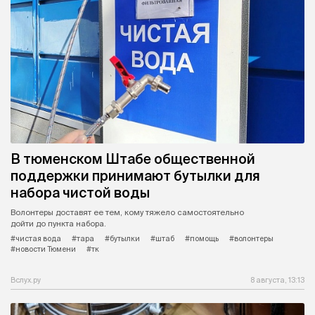
В тюменском Штабе общественной
поддержки принимают бутылки для
набора чистой воды
Волонтеры доставят ее тем, кому тяжело самостоятельно
дойти до пункта набора.
#чистая вода
#тара
#бутылки
#штаб
#помощь
#волонтеры
#новости Тюмени
#тк
Вслух.ру
8 августа, 13:13