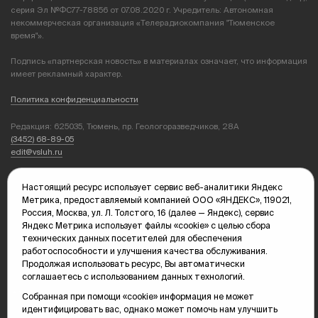
серия Эл №ФС77-78856 от 07.08.2020 г. Учредитель: Автономная
некоммерческая организация «Телерадиокомпания "Тюменское
время"».
Подпись «партнерская новость» в материалах означает, что информация
имеет рекламный характер.
Политика конфиденциальности
Редакция: 625035, Тюмень, пр. Геологоразведчиков, 28А
(3452) 68-89-05
edit@vsluh.ru
Главный редактор: Панкина Т.Ю.
Настоящий ресурс использует сервис веб-аналитики Яндекс
kika@vsluh.ru
Метрика, предоставляемый компанией ООО «ЯНДЕКС», 119021,
Россия, Москва, ул. Л. Толстого, 16 (далее — Яндекс), сервис
По вопросам рекламы:
Яндекс Метрика использует файлы «cookie» с целью сбора
(3452) 68-89-78
технических данных посетителей для обеспечения
kotovaev@sibinformburo.ru
работоспособности и улучшения качества обслуживания.
mim@vsluh.ru
Продолжая использовать ресурс, Вы автоматически
соглашаетесь с использованием данных технологий.
Собранная при помощи «cookie» информация не может
идентифицировать вас, однако может помочь нам улучшить