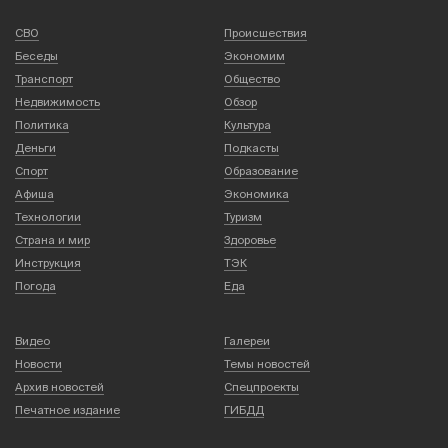
СВО
Происшествия
Беседы
Экономим
Транспорт
Общество
Недвижимость
Обзор
Политика
Культура
Деньги
Подкасты
Спорт
Образование
Афиша
Экономика
Технологии
Туризм
Страна и мир
Здоровье
Инструкция
ТЭК
Погода
Еда
Видео
Галереи
Новости
Темы новостей
Архив новостей
Спецпроекты
Печатное издание
ГИБДД