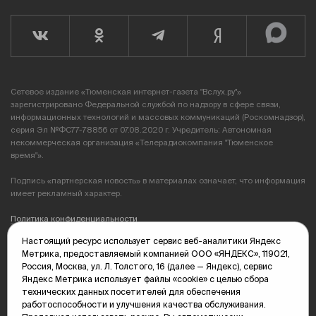
Сетевое издание «Тюменская интернет-газета "Вслух.ру"»
зарегистрировано Федеральной службой по надзору в сфере связи,
информационных технологий и массовых коммуникаций (Роскомнадзор),
серия Эл №ФС77-78856 от 07.08.2020 г. Учредитель: Автономная
некоммерческая организация «Телерадиокомпания "Тюменское
время"».
Подпись «партнерская новость» в материалах означает, что информация
имеет рекламный характер.
Политика конфиденциальности
Настоящий ресурс использует сервис веб-аналитики Яндекс
Редакция: 625035, Тюмень, пр. Геологоразведчиков, 28А
Метрика, предоставляемый компанией ООО «ЯНДЕКС», 119021,
(3452) 68-89-05
Россия, Москва, ул. Л. Толстого, 16 (далее — Яндекс), сервис
edit@vsluh.ru
Яндекс Метрика использует файлы «cookie» с целью сбора
технических данных посетителей для обеспечения
Главный редактор: Панкина Т.Ю.
работоспособности и улучшения качества обслуживания.
kika@vsluh.ru