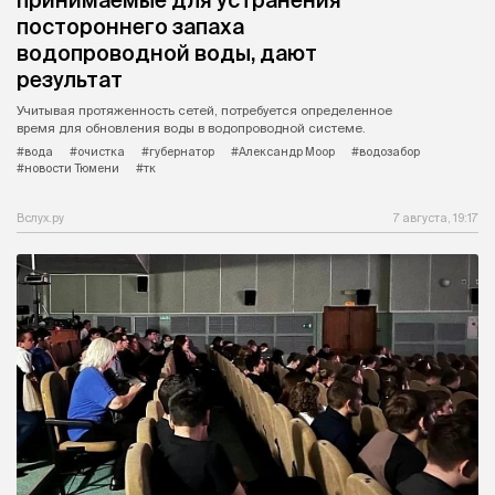
принимаемые для устранения
постороннего запаха
водопроводной воды, дают
результат
Учитывая протяженность сетей, потребуется определенное
время для обновления воды в водопроводной системе.
#вода
#очистка
#губернатор
#Александр Моор
#водозабор
#новости Тюмени
#тк
Вслух.ру
7 августа, 19:17