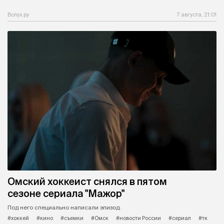
Вслух.ру
7 августа, 21:01
Омский хоккеист снялся в пятом
сезоне сериала "Мажор"
Под него специально написали эпизод.
#хоккей
#кино
#съемки
#Омск
#новости России
#сериал
#тк