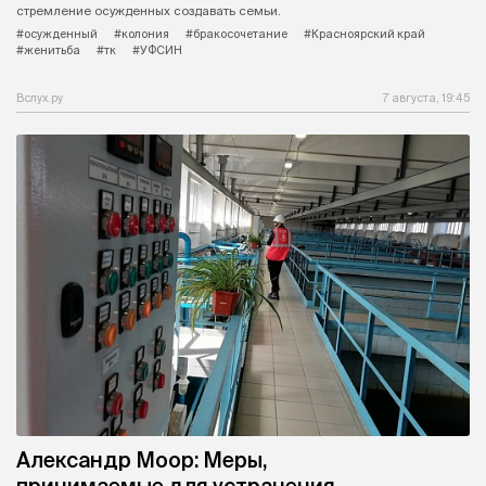
стремление осужденных создавать семьи.
#осужденный
#колония
#бракосочетание
#Красноярский край
#женитьба
#тк
#УФСИН
Вслух.ру
7 августа, 19:45
Александр Моор: Меры,