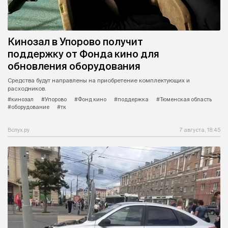
Кинозал в Упорово получит
поддержку от Фонда кино для
обновления оборудования
Средства будут направлены на приобретение комплектующих и
расходников.
#кинозал
#Упорово
#Фонд кино
#поддержка
#Тюменская область
#оборудование
#тк
Вслух.ру
7 августа, 18:45