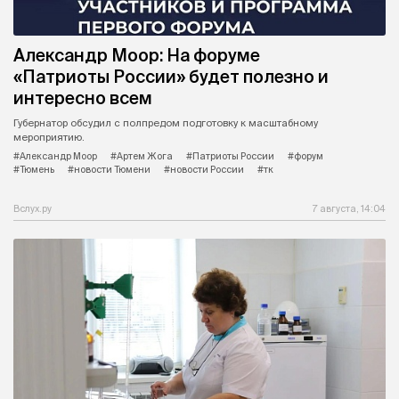
Александр Моор: На форуме
«Патриоты России» будет полезно и
интересно всем
Губернатор обсудил с полпредом подготовку к масштабному
мероприятию.
#Александр Моор
#Артем Жога
#Патриоты России
#форум
#Тюмень
#новости Тюмени
#новости России
#тк
Вслух.ру
7 августа, 14:04