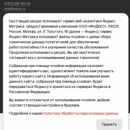
(3452) 68-89-05
edit@vsluh.ru
Главный редактор: Панкина Т.Ю.
Настоящий ресурс использует сервис веб-аналитики Яндекс
kika@vsluh.ru
Метрика, предоставляемый компанией ООО «ЯНДЕКС», 119021,
Россия, Москва, ул. Л. Толстого, 16 (далее — Яндекс), сервис
По вопросам рекламы:
Яндекс Метрика использует файлы «cookie» с целью сбора
(3452) 68-89-78
технических данных посетителей для обеспечения
kotovaev@sibinformburo.ru
работоспособности и улучшения качества обслуживания.
mim@vsluh.ru
Продолжая использовать ресурс, Вы автоматически
соглашаетесь с использованием данных технологий.
Собранная при помощи «cookie» информация не может
идентифицировать вас, однако может помочь нам улучшить
работу нашего сайта. Информация об использовании вами
данного сайта, собранная при помощи «cookie», будет
передаваться Яндексу и храниться на серверах Яндекса в
Российской Федерации.
© 2000-2026 Тюменская интернет-газета «Вслух.ру»
16+
Карта сайта
Вы можете отказаться от использования «cookie», выбрав
соответствующие настройки в браузере.
Подробнее о нашей
политике обработки персональных данных
.
Принять