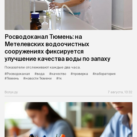
Росводоканал Тюмень: на
Метелевских водоочистных
сооружениях фиксируется
улучшение качества воды по запаху
Показатели отслеживают каждые два часа.
#Росводоканал
#вода
#качество
#проверка
#лаборатория
#Тюмень
#новости Тюмени
#тк
Вслух.ру
7 августа, 13:32