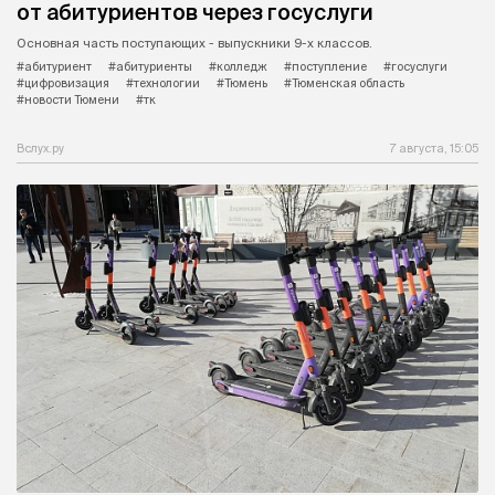
от абитуриентов через госуслуги
Основная часть поступающих - выпускники 9-х классов.
#абитуриент
#абитуриенты
#колледж
#поступление
#госуслуги
#цифровизация
#технологии
#Тюмень
#Тюменская область
#новости Тюмени
#тк
Вслух.ру
7 августа, 15:05