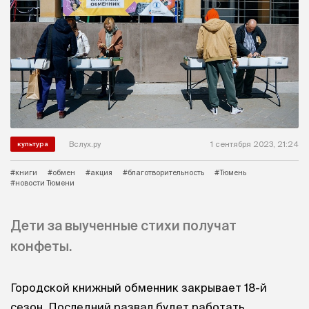
Вслух.ру
1 сентября 2023, 21:24
культура
#книги
#обмен
#акция
#благотворительность
#Тюмень
#новости Тюмени
Дети за выученные стихи получат
конфеты.
Городской книжный обменник закрывает 18-й
сезон. Последний развал будет работать