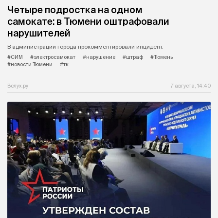
Четыре подростка на одном
самокате: в Тюмени оштрафовали
нарушителей
В администрации города прокомментировали инцидент.
#СИМ
#электросамокат
#нарушение
#штраф
#Тюмень
#новости Тюмени
#тк
Вслух.ру
7 августа, 14:40