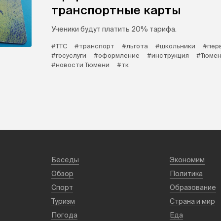
транспортные карты
Ученики будут платить 20% тарифа.
#ТТС
#транспорт
#льгота
#школьники
#пер
#госуслуги
#оформление
#инструкция
#Тюмен
#новости Тюмени
#тк
Беседы
Экономим
Обзор
Политика
Спорт
Образование
Туризм
Страна и мир
Погода
Еда