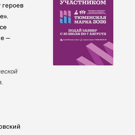
у героев
е».
се
ие —
ческой
.
овский