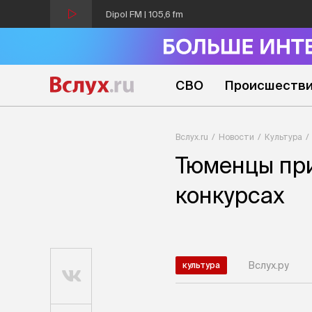
Dipol FM | 105,6 fm
СВО
Происшеств
Вслух.ru
Новости
Культура
Тюменцы при
конкурсах
Вслух.ру
культура