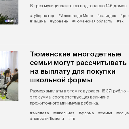
В трех муниципалитетах подтоплено 146 домов.
#губернатор
#Александр Моор
#паводок
#ре
#Пышма
#уровень
#Тюменская область
#тк
Тюменские многодетные
семьи могут рассчитывать
на выплату для покупки
школьной формы
Размер выплаты в этом году равен 18 371 рублю –
это сумма, соответствующая величине
прожиточного минимума ребенка.
#выплата
#школьная
#форма
#семья
#соци
#новости Тюмени
#тк