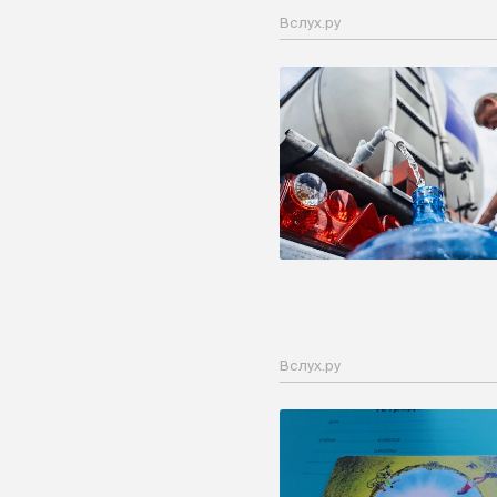
Вслух.ру
Вслух.ру