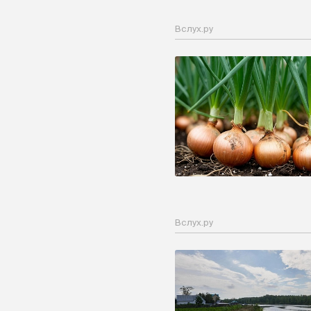
Вслух.ру
Вслух.ру