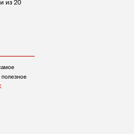
и из 20
самое
е полезное
X