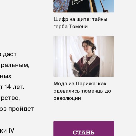
Шифр на щите: тайны
герба Тюмени
в даст
тральным,
рных
Мода из Парижа: как
 14 лет.
одевались тюменцы до
рство,
революции
ов пройдет
ки IV