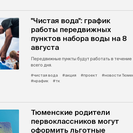
"Чистая вода": график
работы передвижных
пунктов набора воды на 8
августа
Передвижные пункты будут работать в течение
всего дня.
#чистая вода
#акция
#проект
#новости Тюме
#нрафик
#тк
Тюменские родители
первоклассников могут
оформить льготные