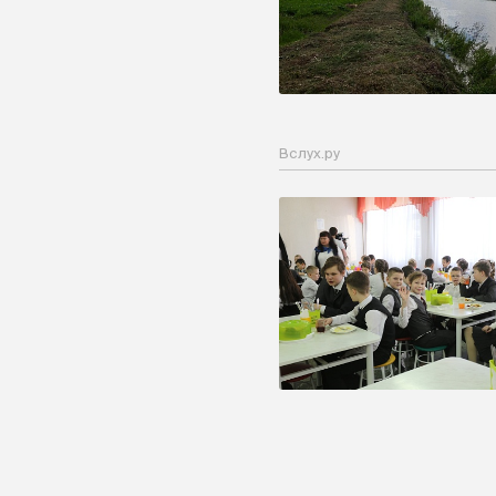
Вслух.ру