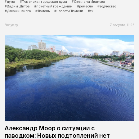
#дума
#Тюменская городская дума
#Светлана Иванова
#Вадим Шитов
#почетный гражданин
#ремесло
#зодчество
#Дзержинского
#Тюмень
#новости Тюмени
#тк
Вслух.ру
7 августа, 11:28
Александр Моор о ситуации с
паводком: Новых подтоплений нет