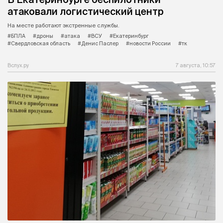
атаковали логистический центр
На месте работают экстренные службы.
#БПЛА
#дроны
#атака
#ВСУ
#Екатеринбург
#Свердловская область
#Денис Паслер
#новости России
#тк
Вслух.ру
7 августа, 10:57