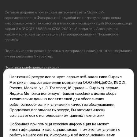
Сетевое издание «Тюменская интернет-газета "Вслух.ру"»
зарегистрировано Федеральной службой по надзору в сфере связи,
информационных технологий и массовых коммуникаций (Роскомнадзор),
серия Эл №ФС77-78856 от 07.08.2020 г. Учредитель: Автономная
некоммерческая организация «Телерадиокомпания "Тюменское
время"».
Подпись «партнерская новость» в материалах означает, что информация
имеет рекламный характер.
Политика конфиденциальности
Настоящий ресурс использует сервис веб-аналитики Яндекс
Редакция: 625035, Тюмень, пр. Геологоразведчиков, 28А
Метрика, предоставляемый компанией ООО «ЯНДЕКС», 119021,
(3452) 68-89-05
Россия, Москва, ул. Л. Толстого, 16 (далее — Яндекс), сервис
edit@vsluh.ru
Яндекс Метрика использует файлы «cookie» с целью сбора
технических данных посетителей для обеспечения
Главный редактор: Панкина Т.Ю.
работоспособности и улучшения качества обслуживания.
kika@vsluh.ru
Продолжая использовать ресурс, Вы автоматически
соглашаетесь с использованием данных технологий.
По вопросам рекламы:
(3452) 68-89-78
Собранная при помощи «cookie» информация не может
kotovaev@sibinformburo.ru
идентифицировать вас, однако может помочь нам улучшить
mim@vsluh.ru
работу нашего сайта. Информация об использовании вами