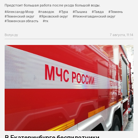
Предстоит большая работа после ухода большой воды.
#Александр Моор
#паводок
#Тура
#Пышма
#Тавда
#Тюмень
#Тюменский округ
#Ярковский округ
#Нижнетавдинский округ
#Тюменская область
#тк
Вслух.ру
7 августа, 11:14
В Екатеринбурге беспилотники