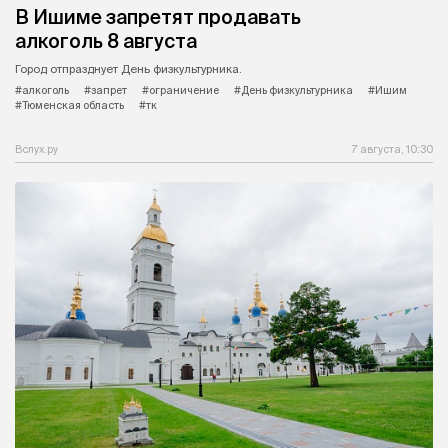
В Ишиме запретят продавать
алкоголь 8 августа
Город отпразднует День физкультурника.
#алкоголь
#запрет
#ограничение
#День физкультурника
#Ишим
#Тюменская область
#тк
Вслух.ру
7 августа, 10:30