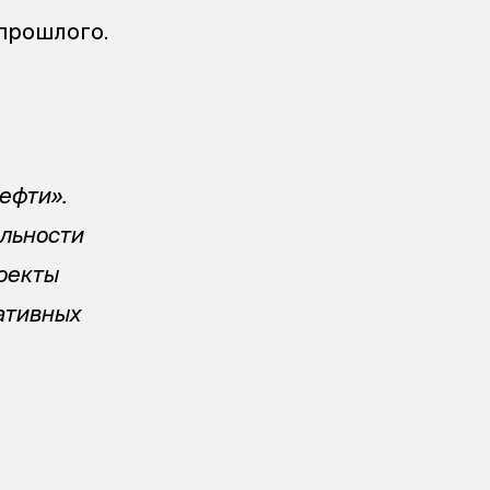
прошлого.
ефти».
ельности
оекты
еативных