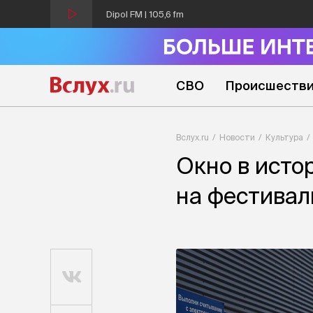
Dipol FM | 105,6 fm
СВО
Происшеств
Вслух.ru
Новости
Культура
Окно в исто
на фестивал