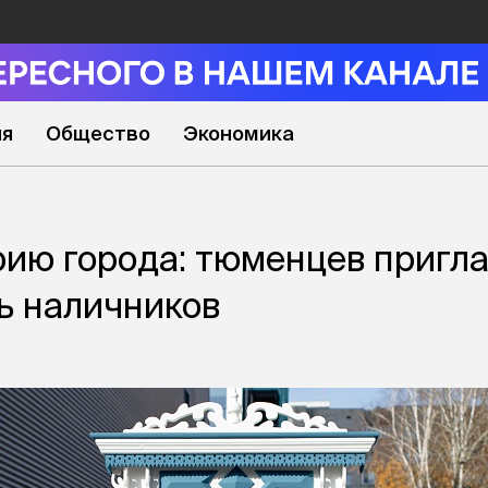
ия
Общество
Экономика
рию города: тюменцев пригл
ь наличников