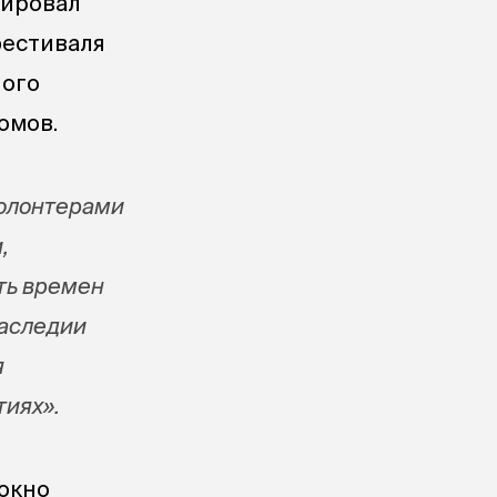
рировал
фестиваля
ного
омов.
волонтерами
,
ть времен
наследии
я
тиях».
 окно