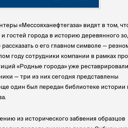
теры «Мессояханефтегаза» видят в том, чт
 и гостей города в историю деревянного з
 рассказать о его главном символе — резно
лом году сотрудники компании в рамках пр
тиций «Родные города» уже реставрировал
ики — три из них сегодня представлены
еще один был передан библиотеке истории 
ва.
ению из исторического забвения образцов