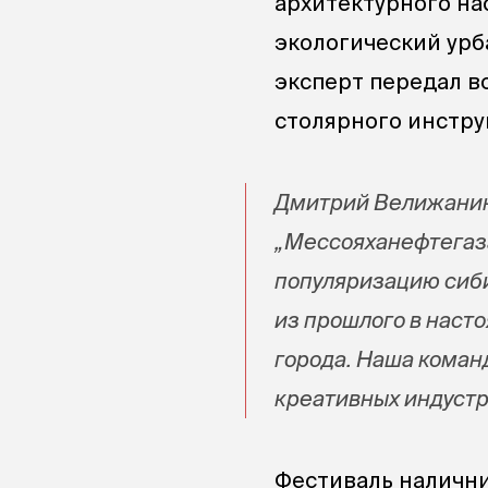
архитектурного на
экологический урб
эксперт передал в
столярного инстру
Дмитрий Велижанин,
„Мессояханефтегаза
популяризацию сиби
из прошлого в наст
города. Наша коман
креативных индустр
Фестиваль налични