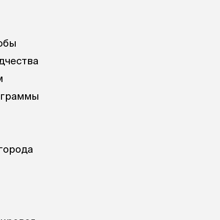
обы
одчества
м
ограммы
и
города