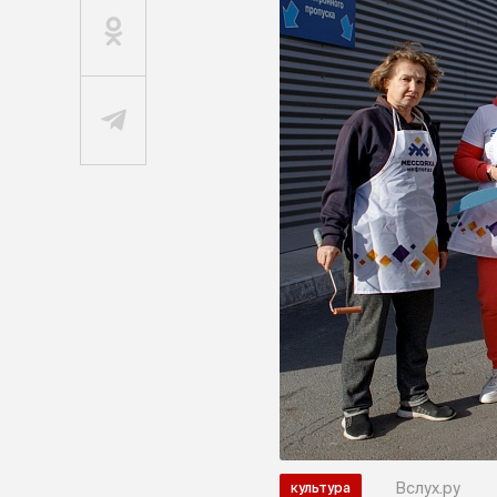
Вслух.ру
культура