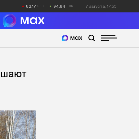
82.17
94.84
7 августа, 17:55
ашают