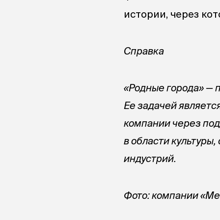
истории, через ко
Справка
«Родные города» — 
Ее задачей
являетс
компании через по
в области культуры,
индустрий.
Фото: компании «М