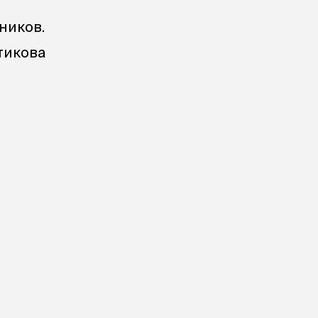
ников.
тикова