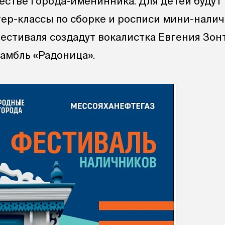
естве города-именинника. Для детей будут
ер-классы по сборке и росписи мини-налич
естиваля создадут вокалистка Евгения Зон
амбль «Радоница».