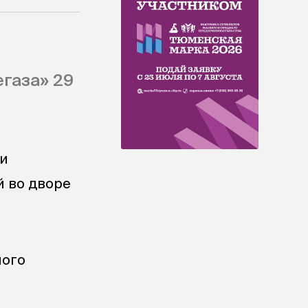
газа» 29
ии
й во дворе
ного