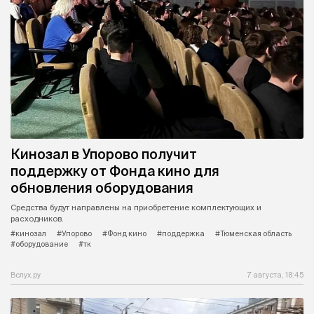
Кинозал в Упорово получит
поддержку от Фонда кино для
обновления оборудования
Средства будут направлены на приобретение комплектующих и
расходников.
#кинозал
#Упорово
#Фонд кино
#поддержка
#Тюменская область
#оборудование
#тк
Вслух.ру
7 августа, 18:45