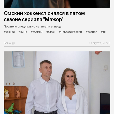
Омский хоккеист снялся в пятом
сезоне сериала "Мажор"
Под него специально написали эпизод.
#хоккей
#кино
#съемки
#Омск
#новости России
#сериал
#тк
Вслух.ру
7 августа, 20:23