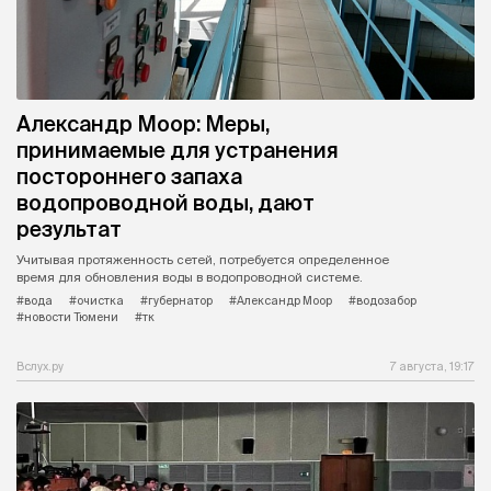
Александр Моор: Меры,
принимаемые для устранения
постороннего запаха
водопроводной воды, дают
результат
Учитывая протяженность сетей, потребуется определенное
время для обновления воды в водопроводной системе.
#вода
#очистка
#губернатор
#Александр Моор
#водозабор
#новости Тюмени
#тк
Вслух.ру
7 августа, 19:17