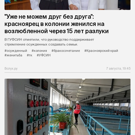
"Уже не можем друг без друга":
красноярец в колонии женился на
возлюбленной через 15 лет разлуки
В ГУФСИН отметили, что руководство поддерживает
стремление осужденных создавать семьи.
#осужденный
#колония
#бракосочетание
#Красноярский край
#женитьба
#тк
#УФСИН
Вслух.ру
7 августа, 19:45