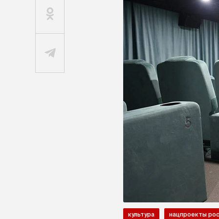
культура
нацпроекты ро