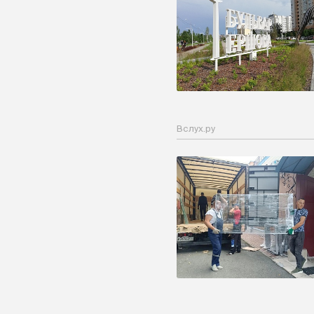
Вслух.ру