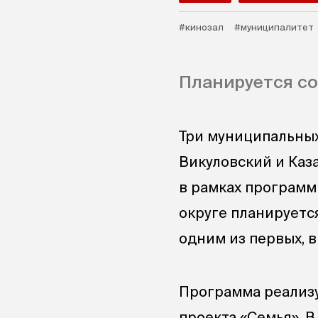
#кинозал
#муниципалитет
Планируется со
Три муниципальных
Викуловский и Каз
в рамках программ
округе планируетс
одним из первых, в 
Программа реализу
проекта «Семья». 