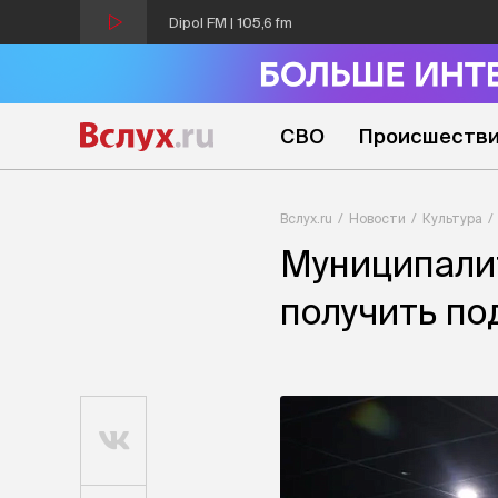
Dipol FM | 105,6 fm
СВО
Происшеств
Вслух.ru
Новости
Культура
Муниципалит
получить по