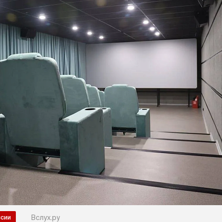
Вслух.ру
ссии