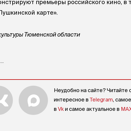
нстрируют премьеры российского кино, в 
Пушкинской карте».
культуры Тюменской области
..
Неудобно на сайте? Читайте 
интересное в
Telegram
, само
в
Vk
и самое актуальное в
MA