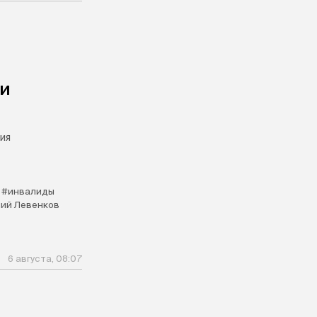
чи
ия
#инвалиды
ий Левенков
6 августа, 08:07