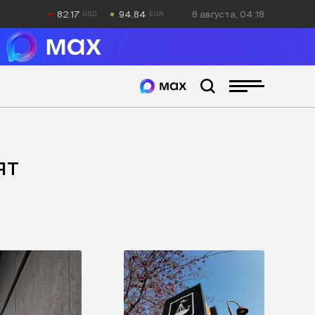
82.17
94.84
8 августа, 04:18
ят