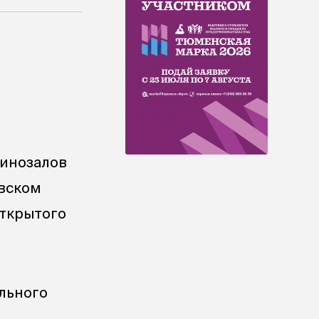
кинозалов
овском
открытого
льного