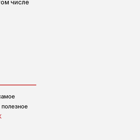
том числе
самое
е полезное
X