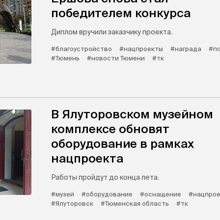
победителем конкурса
Диплом вручили заказчику проекта.
#благоустройство
#нацпроекты
#награда
#п
#Тюмень
#новости Тюмени
#тк
В Ялуторовском музейном
комплексе обновят
оборудование в рамках
нацпроекта
Работы пройдут до конца лета.
#музей
#оборудование
#оснащение
#нацпро
#Ялуторовск
#Тюменская область
#тк