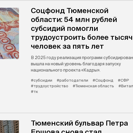
Соцфонд Тюменской
области: 54 млн рублей
субсидий помогли
трудоустроить более тыся
человек за пять лет
В 2025 году реализация программ субсидирован
вышла на новый уровень благодаря запуску
национального проекта «Кадры».
#субсидии
#работодатели
#Соцфонд
#СФР
#трудоустройство
#Тюменская область
#Витал
#тк
Тюменский бульвар Петра
Ершова снова стал