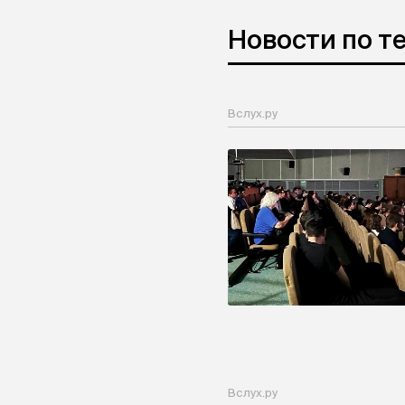
Новости по т
Вслух.ру
Вслух.ру