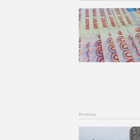
Вслух.ру