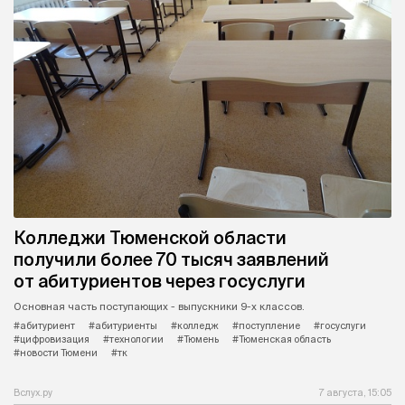
Колледжи Тюменской области
получили более 70 тысяч заявлений
от абитуриентов через госуслуги
Основная часть поступающих - выпускники 9-х классов.
#абитуриент
#абитуриенты
#колледж
#поступление
#госуслуги
#цифровизация
#технологии
#Тюмень
#Тюменская область
#новости Тюмени
#тк
Вслух.ру
7 августа, 15:05