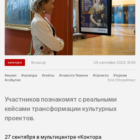
Вслух.ру
26 сентября 2023, 15:59
культура
#музеи
#культура
#кейсы
#новости Тюмени
#проекты
#туризм
#события
Erid:2Vtzqvtmbez
Участников познакомят с реальными
кейсами трансформации культурных
проектов.
27 сентября в мультицентре «Контора