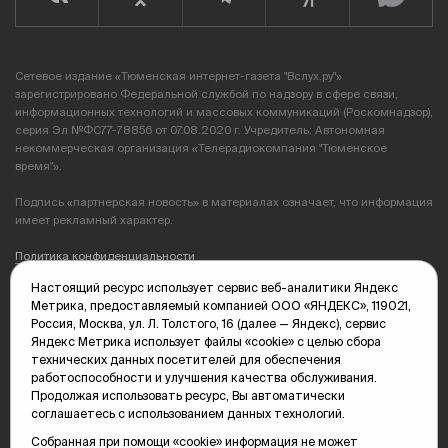
Сетевое издание «Тюменская интернет-газета "Вслух.ру"»
зарегистрировано Федеральной службой по надзору в сфере связи,
информационных технологий и массовых коммуникаций (Роскомнадзор),
серия Эл №ФС77-78856 от 07.08.2020 г. Учредитель: Автономная
некоммерческая организация «Телерадиокомпания "Тюменское
время"».
Подпись «партнерская новость» в материалах означает, что информация
имеет рекламный характер.
Политика конфиденциальности
Настоящий ресурс использует сервис веб-аналитики Яндекс
Редакция: 625035, Тюмень, пр. Геологоразведчиков, 28А
Метрика, предоставляемый компанией ООО «ЯНДЕКС», 119021,
(3452) 68-89-05
Россия, Москва, ул. Л. Толстого, 16 (далее — Яндекс), сервис
edit@vsluh.ru
Яндекс Метрика использует файлы «cookie» с целью сбора
технических данных посетителей для обеспечения
Главный редактор: Панкина Т.Ю.
работоспособности и улучшения качества обслуживания.
kika@vsluh.ru
Продолжая использовать ресурс, Вы автоматически
соглашаетесь с использованием данных технологий.
По вопросам рекламы:
(3452) 68-89-78
Собранная при помощи «cookie» информация не может