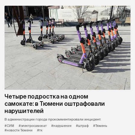
Четыре подростка на одном
самокате: в Тюмени оштрафовали
нарушителей
В администрации города прокомментировали инцидент.
#СИМ
#электросамокат
#нарушение
#штраф
#Тюмень
#новости Тюмени
#тк