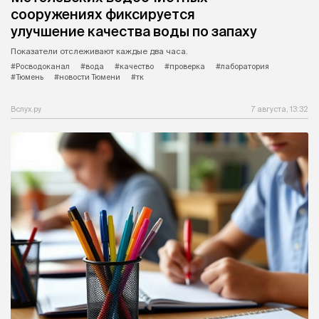
сооружениях фиксируется
улучшение качества воды по запаху
Показатели отслеживают каждые два часа.
#Росводоканал
#вода
#качество
#проверка
#лаборатория
#Тюмень
#новости Тюмени
#тк
Вслух.ру
7 августа, 13:32