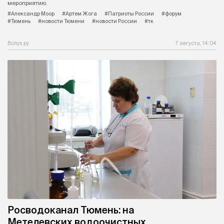
мероприятию.
#Александр Моор
#Артем Жога
#Патриоты России
#форум
#Тюмень
#новости Тюмени
#новости России
#тк
Вслух.ру
7 августа, 14:04
Росводоканал Тюмень: на
Метелевских водоочистных