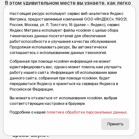
В этом удивительном месте вы узнаете, как легко
контактировать друг с другом через призму
Настоящий ресурс использует сервис веб-аналитики Яндекс
Метрика, предоставляемый компанией ООО «ЯНДЕКС», 119021,
тишины, независимо от ваших способностей.
Россия, Москва, ул. Л. Толстого, 16 (далее — Яндекс), сервис
И вы поймёте, как раскрываются ваши чувства,
Яндекс Метрика использует файлы «cookie» с целью сбора
технических данных посетителей для обеспечения
когда вы не слышите. Программы музея:
работоспособности и улучшения качества обслуживания.
Продолжая использовать ресурс, Вы автоматически
соглашаетесь с использованием данных технологий.
Интерактивная экскурсия «В Тишине» проходит
Собранная при помощи «cookie» информация не может
в шумозащитных наушниках в сопровождении
идентифицировать вас, однако может помочь нам улучшить
индивидуального гида, который поможет
работу нашего сайта. Информация об использовании вами
данного сайта, собранная при помощи «cookie», будет
погрузиться в мир тишины и пройти пять
передаваться Яндексу и храниться на серверах Яндекса в
Российской Федерации.
интерактивных зон, на которых обострятся все
Вы можете отказаться от использования «cookie», выбрав
ваши чувства.
соответствующие настройки в браузере.
Подробнее о нашей
политике обработки персональных данных
.
Ароматический мастер-класс. Вы сможете
Принять
угадать 14 источников запаха и сделаете свой
арома-амулет.