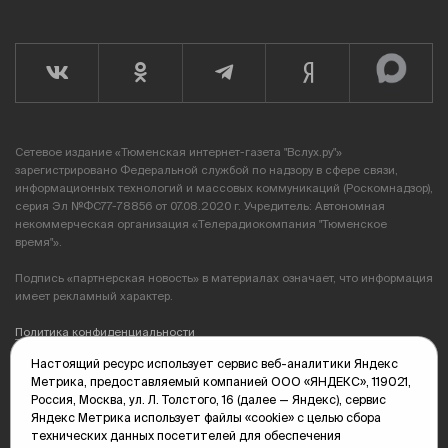
Сетевое издание «Тюменская интернет-газета "Вслух.ру"»
зарегистрировано Федеральной службой по надзору в сфере связи,
информационных технологий и массовых коммуникаций (Роскомнадзор),
серия Эл №ФС77-78856 от 07.08.2020 г. Учредитель: Автономная
некоммерческая организация «Телерадиокомпания "Тюменское
время"».
Подпись «партнерская новость» в материалах означает, что информация
имеет рекламный характер.
Политика конфиденциальности
Настоящий ресурс использует сервис веб-аналитики Яндекс
Редакция: 625035, Тюмень, пр. Геологоразведчиков, 28А
Метрика, предоставляемый компанией ООО «ЯНДЕКС», 119021,
(3452) 68-89-05
Россия, Москва, ул. Л. Толстого, 16 (далее — Яндекс), сервис
edit@vsluh.ru
Яндекс Метрика использует файлы «cookie» с целью сбора
технических данных посетителей для обеспечения
Главный редактор: Панкина Т.Ю.