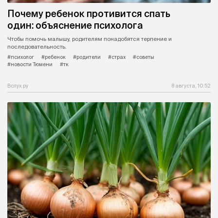
Почему ребенок противится спать
один: объяснение психолога
Чтобы помочь малышу, родителям понадобятся терпение и
последовательность.
#психолог
#ребенок
#родители
#страх
#советы
#новости Тюмени
#тк
Вслух.ру
8 августа, 10:52