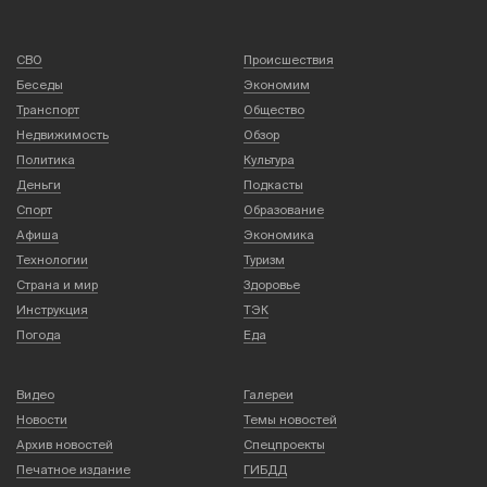
СВО
Происшествия
Беседы
Экономим
Транспорт
Общество
Недвижимость
Обзор
Политика
Культура
Деньги
Подкасты
Спорт
Образование
Афиша
Экономика
Технологии
Туризм
Страна и мир
Здоровье
Инструкция
ТЭК
Погода
Еда
Видео
Галереи
Новости
Темы новостей
Архив новостей
Спецпроекты
Печатное издание
ГИБДД