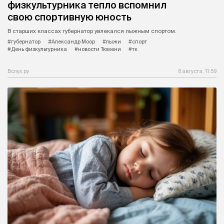
физкультурника тепло вспомнил
свою спортивную юность
В старших классах губернатор увлекался лыжным спортом.
#губернатор
#Александр Моор
#лыжи
#спорт
#День физкультурника
#новости Тюмени
#тк
Вслух.ру
8 августа, 11:59