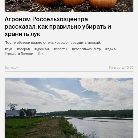
Агроном Россельхозцентра
рассказал, как правильно убирать и
хранить лук
После обрезки важно очень хорошо просушить урожай.
#лук
#огород
#урожай
#советы
#Россельхозцентр
#дача
#новости Тюмени
#тк
Вслух.ру
8 августа, 10:35