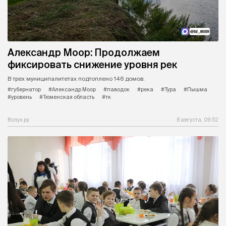
Александр Моор: Продолжаем
фиксировать снижение уровня рек
В трех муниципалитетах подтоплено 146 домов.
#губернатор
#Александр Моор
#паводок
#река
#Тура
#Пышма
#уровень
#Тюменская область
#тк
Вслух.ру
8 августа, 09:52