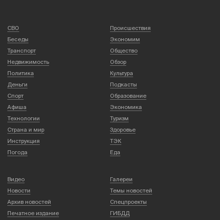
СВО
Происшествия
Беседы
Экономим
Транспорт
Общество
Недвижимость
Обзор
Политика
Культура
Деньги
Подкасты
Спорт
Образование
Афиша
Экономика
Технологии
Туризм
Страна и мир
Здоровье
Инструкция
ТЭК
Погода
Еда
Видео
Галереи
Новости
Темы новостей
Архив новостей
Спецпроекты
Печатное издание
ГИБДД