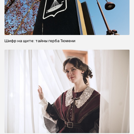
Шифр на щите: тайны герба Тюмени