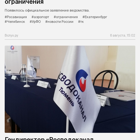
ограничения
Появилось официальное заявление ведомства.
#Росавиация
#аэропорт
#ограничения
#Екатеринбург
#Челябинск
#УрФО
#новости России
#тк
Вслух.ру
6 августа, 15:02
Гендиректор «Росводоканал