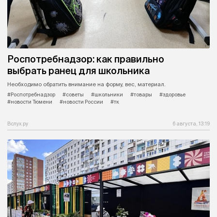
Роспотребнадзор: как правильно
выбрать ранец для школьника
Необходимо обратить внимание на форму, вес, материал.
#Роспотребнадзор
#советы
#школьники
#товары
#здоровье
#новости Тюмени
#новости России
#тк
Вслух.ру
6 августа, 13:19