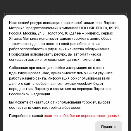
Настоящий ресурс использует сервис веб-аналитики Яндекс
Метрика, предоставляемый компанией ООО «ЯНДЕКС», 119021,
Россия, Москва, ул. Л. Толстого, 16 (далее — Яндекс), сервис
Яндекс Метрика использует файлы «cookie» с целью сбора
технических данных посетителей для обеспечения
Сетевое издание «Тюменская интернет-газета "Вслух.ру"»
работоспособности и улучшения качества обслуживания.
зарегистрировано Федеральной службой по надзору в сфере связи,
Продолжая использовать ресурс, Вы автоматически
информационных технологий и массовых коммуникаций (Роскомнадзор),
соглашаетесь с использованием данных технологий.
серия Эл №ФС77-78856 от 07.08.2020 г. Учредитель: Автономная
некоммерческая организация «Телерадиокомпания "Тюменское
Собранная при помощи «cookie» информация не может
время"».
идентифицировать вас, однако может помочь нам улучшить
работу нашего сайта. Информация об использовании вами
Подпись «партнерская новость» в материалах означает, что информация
данного сайта, собранная при помощи «cookie», будет
имеет рекламный характер.
передаваться Яндексу и храниться на серверах Яндекса в
Российской Федерации.
Политика конфиденциальности
Вы можете отказаться от использования «cookie», выбрав
соответствующие настройки в браузере.
Редакция: 625035, Тюмень, пр. Геологоразведчиков, 28А
(3452) 68-89-05
Подробнее о нашей
политике обработки персональных данных
.
edit@vsluh.ru
Принять
Главный редактор: Панкина Т.Ю.