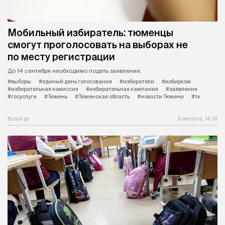
Мобильный избиратель: тюменцы
смогут проголосовать на выборах не
по месту регистрации
До 14 сентября необходимо подать заявление.
#выборы
#единый день голосования
#избиратели
#избирком
#избирательная комиссия
#избирательная кампания
#заявление
#госуслуги
#Тюмень
#Тюменская область
#новости Тюмени
#тк
Вслух.ру
6 августа, 14:01