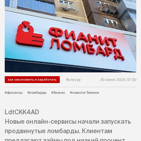
Вслух.ру
30 июня 2023, 07:00
как сэкономить и заработать
#финансы
#ломбарды
#бизнес
#новости Тюмени
LdtCKK4AD
Новые онлайн-сервисы начали запускать
продвинутые ломбарды. Клиентам
предлагают займы под низкий процент,