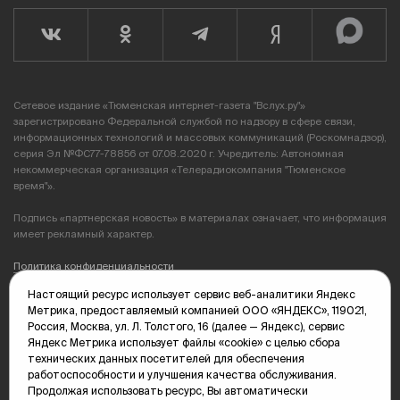
Сетевое издание «Тюменская интернет-газета "Вслух.ру"»
зарегистрировано Федеральной службой по надзору в сфере связи,
информационных технологий и массовых коммуникаций (Роскомнадзор),
серия Эл №ФС77-78856 от 07.08.2020 г. Учредитель: Автономная
некоммерческая организация «Телерадиокомпания "Тюменское
время"».
Подпись «партнерская новость» в материалах означает, что информация
имеет рекламный характер.
Политика конфиденциальности
Настоящий ресурс использует сервис веб-аналитики Яндекс
Редакция: 625035, Тюмень, пр. Геологоразведчиков, 28А
Метрика, предоставляемый компанией ООО «ЯНДЕКС», 119021,
(3452) 68-89-05
Россия, Москва, ул. Л. Толстого, 16 (далее — Яндекс), сервис
edit@vsluh.ru
Яндекс Метрика использует файлы «cookie» с целью сбора
технических данных посетителей для обеспечения
Главный редактор: Панкина Т.Ю.
работоспособности и улучшения качества обслуживания.
kika@vsluh.ru
Продолжая использовать ресурс, Вы автоматически