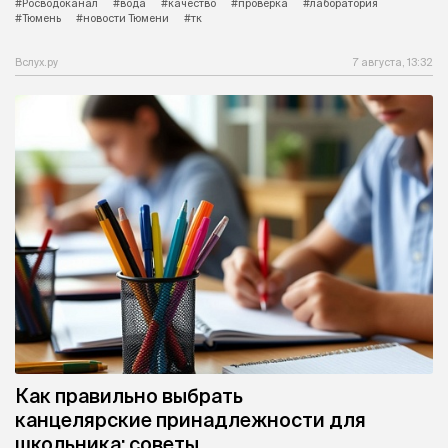
#Росводоканал
#вода
#качество
#проверка
#лаборатория
#Тюмень
#новости Тюмени
#тк
Вслух.ру
7 августа, 13:32
Как правильно выбрать
канцелярские принадлежности для
школьника: советы