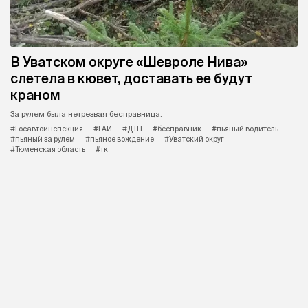
В Уватском округе «Шевроле Нива»
слетела в кювет, доставать ее будут
краном
За рулем была нетрезвая бесправница.
#Госавтоинспекция
#ГАИ
#ДТП
#бесправник
#пьяный водитель
#пьяный за рулем
#пьяное вождение
#Уватский округ
#Тюменская область
#тк