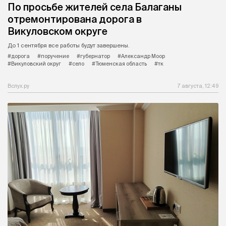
По просьбе жителей села Балаганы
отремонтирована дорога в
Викуловском округе
До 1 сентября все работы будут завершены.
#дорога
#поручение
#губернатор
#Александр Моор
#Викуловский округ
#село
#Тюменская область
#тк
Вслух.ру
7 августа, 12:49