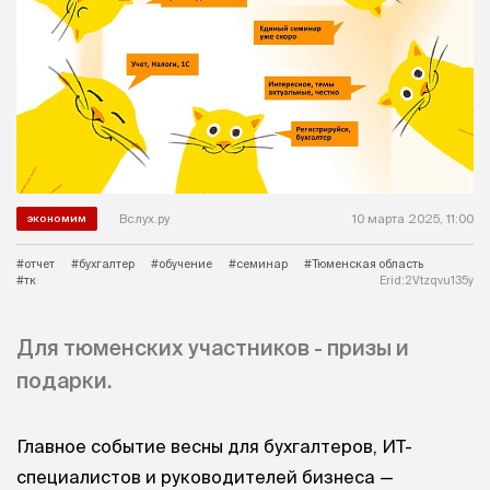
Вслух.ру
10 марта 2025, 11:00
экономим
#отчет
#бухгалтер
#обучение
#семинар
#Тюменская область
#тк
Erid:2Vtzqvu135y
Для тюменских участников - призы и
подарки.
Главное событие весны для бухгалтеров, ИТ-
специалистов и руководителей бизнеса —