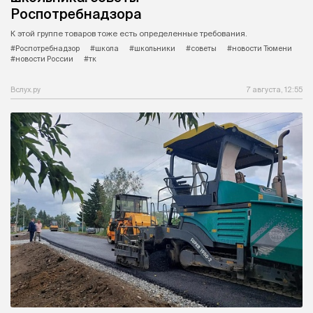
Роспотребнадзора
К этой группе товаров тоже есть определенные требования.
#Роспотребнадзор
#школа
#школьники
#советы
#новости Тюмени
#новости России
#тк
Вслух.ру
7 августа, 12:55