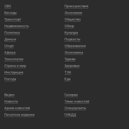
СВО
Происшествия
Беседы
Экономим
Транспорт
Общество
Недвижимость
Обзор
Политика
Культура
Деньги
Подкасты
Спорт
Образование
Афиша
Экономика
Технологии
Туризм
Страна и мир
Здоровье
Инструкция
ТЭК
Погода
Еда
Видео
Галереи
Новости
Темы новостей
Архив новостей
Спецпроекты
Печатное издание
ГИБДД