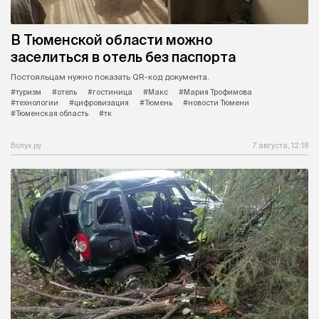
В Тюменской области можно
заселиться в отель без паспорта
Постояльцам нужно показать QR-код документа.
#туризм
#отель
#гостиница
#Макс
#Мария Трофимова
#технологии
#цифровизация
#Тюмень
#новости Тюмени
#Тюменская область
#тк
Вслух.ру
7 августа, 12:18