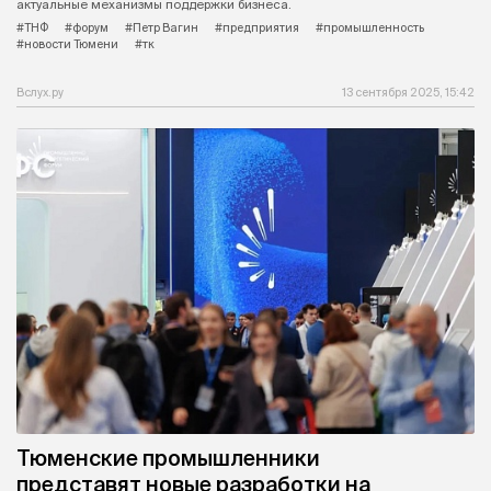
актуальные механизмы поддержки бизнеса.
#ТНФ
#форум
#Петр Вагин
#предприятия
#промышленность
#новости Тюмени
#тк
Вслух.ру
13 сентября 2025, 15:42
Тюменские промышленники
представят новые разработки на