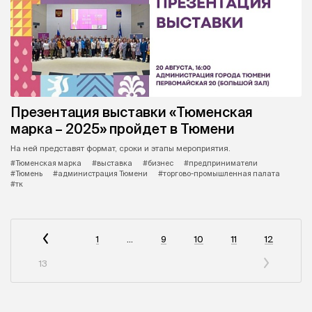
Презентация выставки «Тюменская
марка – 2025» пройдет в Тюмени
На ней представят формат, сроки и этапы мероприятия.
#Тюменская марка
#выставка
#бизнес
#предприниматели
#Тюмень
#администрация Тюмени
#торгово-промышленная палата
#тк
1
...
9
10
11
12
13