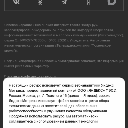
Сетевое издание «Тюменская интернет-газета "Вслух.ру"»
зарегистрировано Федеральной службой по надзору в сфере связи,
информационных технологий и массовых коммуникаций (Роскомнадзор),
серия Эл №ФС77-78856 от 07.08.2020 г. Учредитель: Автономная
некоммерческая организация «Телерадиокомпания "Тюменское
время"».
Подпись «партнерская новость» в материалах означает, что информация
имеет рекламный характер.
Политика конфиденциальности
Настоящий ресурс использует сервис веб-аналитики Яндекс
Редакция: 625035, Тюмень, пр. Геологоразведчиков, 28А
Метрика, предоставляемый компанией ООО «ЯНДЕКС», 119021,
(3452) 68-89-05
Россия, Москва, ул. Л. Толстого, 16 (далее — Яндекс), сервис
edit@vsluh.ru
Яндекс Метрика использует файлы «cookie» с целью сбора
технических данных посетителей для обеспечения
Главный редактор: Панкина Т.Ю.
работоспособности и улучшения качества обслуживания.
kika@vsluh.ru
Продолжая использовать ресурс, Вы автоматически
соглашаетесь с использованием данных технологий.
По вопросам рекламы: