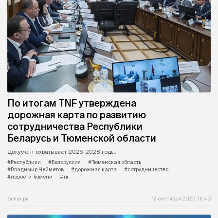
По итогам TNF утверждена
дорожная карта по развитию
сотрудничества Республики
Беларусь и Тюменской области
Документ охватывает 2026-2028 годы.
#Республики
#Белоруссия
#Тюменская область
#Владимир Чейметов
#дорожная карта
#сотрудничество
#новости Тюмени
#тк
Вслух.ру
17 сентября 2025, 16:40