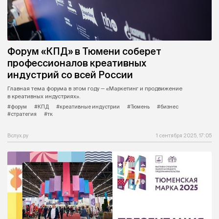
Форум «КПД» в Тюмени соберет
профессионалов креативных
индустрий со всей России
Главная тема форума в этом году — «Маркетинг и продвижение
в креативных индустриях».
#форум
#КПД
#креативные индустрии
#Тюмень
#бизнес
#стратегия
#тк
Вслух.ру
1 сентября 2025, 17:05