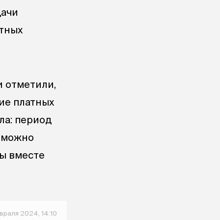
дачи
нтных
и отметили,
ие платных
ла: период
а можно
ны вместе
враля 2024, 14:10