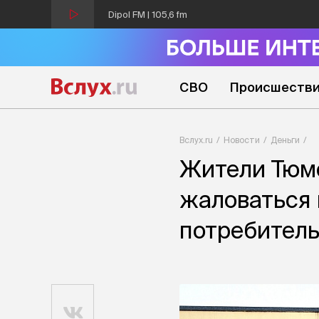
Dipol FM | 105,6 fm
СВО
Происшеств
Вслух.ru
Новости
Деньги
Жители Тюме
жаловаться 
потребитель