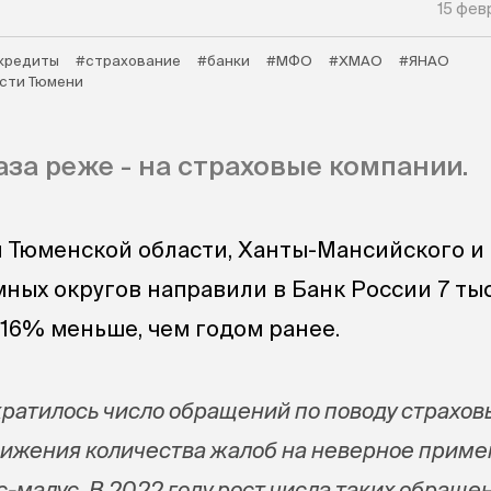
15 фев
кредиты
#страхование
#банки
#МФО
#ХМАО
#ЯНАО
сти Тюмени
аза реже - на страховые компании.
и Тюменской области, Ханты-Мансийского и
ных округов направили в Банк России 7 ты
 16% меньше, чем годом ранее.
ократилось число обращений по поводу страхов
нижения количества жалоб на неверное прим
-малус. В 2022 году рост числа таких обраще