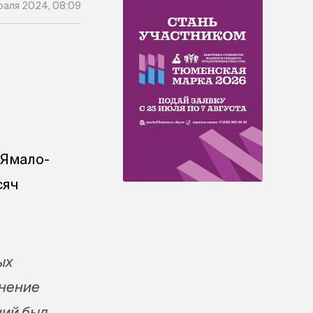
раля 2024, 08:09
 Ямало-
сяч
ых
енение
ний был