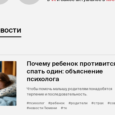
овости
Почему ребенок противитс
спать один: объяснение
психолога
Чтобы помочь малышу, родителям понадобятся
терпение и последовательность.
#психолог
#ребенок
#родители
#страх
#со
#новости Тюмени
#тк