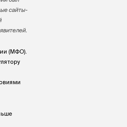
ные сайты-
й
явителей.
ии (МФО).
улятору
ловиями
ньше