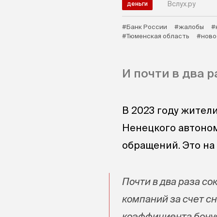
Вслух.ру
деньги
#Банк России
#жалобы
#
#Тюменская область
#ново
И почти в два р
В 2023 году жител
Ненецкого автоном
обращений. Это на
Почти в два раза с
компаний за счет с
коэффициента бонус