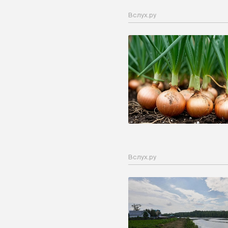
Вслух.ру
Вслух.ру