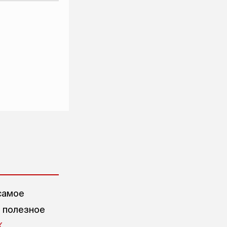
самое
е полезное
X