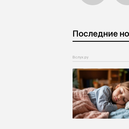
Последние н
Вслух.ру