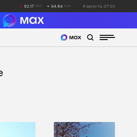
82.17
94.84
8 августа, 07:03
е