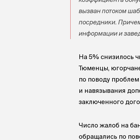
вызван потоком шаб
посредники. Причем
информации и завед
На 5% снизилось ч
Тюменцы, югорчане
по поводу проблем
и навязывания допо
заключенного дого
Число жалоб на ба
обращались по пов