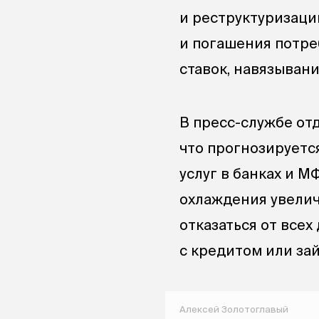
и реструктуризаци
и погашения потре
ставок, навязывани
В пресс-службе от
что прогнозируетс
услуг в банках и М
охлаждения увеличи
отказаться от все
с кредитом или за
Алексей Золотоглавый