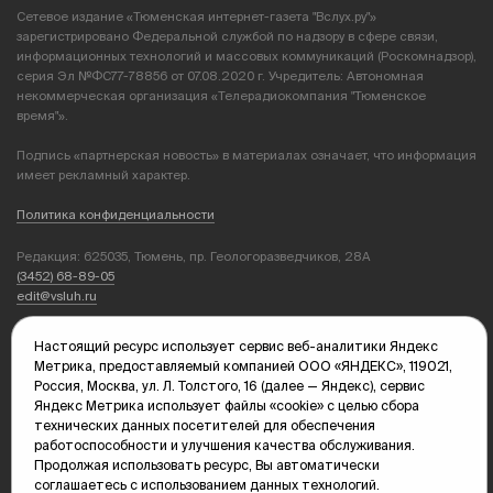
Сетевое издание «Тюменская интернет-газета "Вслух.ру"»
зарегистрировано Федеральной службой по надзору в сфере связи,
информационных технологий и массовых коммуникаций (Роскомнадзор),
серия Эл №ФС77-78856 от 07.08.2020 г. Учредитель: Автономная
некоммерческая организация «Телерадиокомпания "Тюменское
время"».
Подпись «партнерская новость» в материалах означает, что информация
имеет рекламный характер.
Политика конфиденциальности
Редакция: 625035, Тюмень, пр. Геологоразведчиков, 28А
(3452) 68-89-05
edit@vsluh.ru
Главный редактор: Панкина Т.Ю.
Настоящий ресурс использует сервис веб-аналитики Яндекс
kika@vsluh.ru
Метрика, предоставляемый компанией ООО «ЯНДЕКС», 119021,
Россия, Москва, ул. Л. Толстого, 16 (далее — Яндекс), сервис
По вопросам рекламы:
Яндекс Метрика использует файлы «cookie» с целью сбора
(3452) 68-89-78
технических данных посетителей для обеспечения
kotovaev@sibinformburo.ru
работоспособности и улучшения качества обслуживания.
mim@vsluh.ru
Продолжая использовать ресурс, Вы автоматически
соглашаетесь с использованием данных технологий.