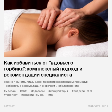
Как избавиться от "вдовьего
горбика": комплексный подход и
рекомендации специалиста
Важно помнить лишь одно: перед прохождением процедур
необходима консультация с врачом и обследование.
#массаж
#ЛФК
#здоровье
#консультация
#эндокринолог
#терапевт
#новости Тюмени
#тк
Вслух.ру
9 августа, 13:46