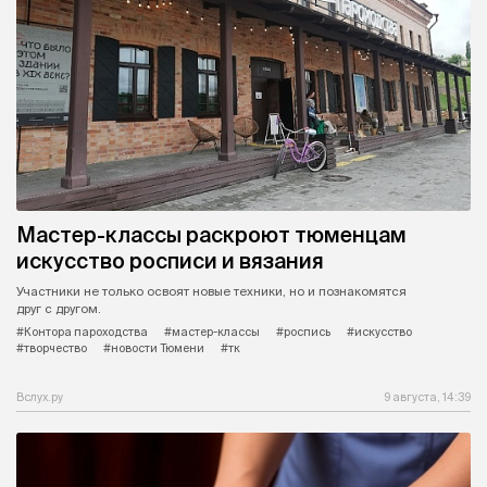
Мастер-классы раскроют тюменцам
искусство росписи и вязания
Участники не только освоят новые техники, но и познакомятся
друг с другом.
#Контора пароходства
#мастер-классы
#роспись
#искусство
#творчество
#новости Тюмени
#тк
Вслух.ру
9 августа, 14:39