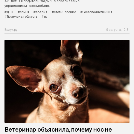
42-летняя водитель "Лады" не справилась с
управлением автомобиля.
#ДТП
#семья
#авария
#столкновение
#Госавтоинспекция
#Тюменская область
#тк
Вслух.ру
9 августа, 12:31
Ветеринар объяснила, почему нос не