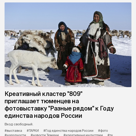
Креативный кластер "809"
приглашает тюменцев на
фотовыставку "Разные рядом" к Году
единства народов России
Вход свободный.
#выставка
#ТАРКИ
#Год единства народов России
#фото
#народности
#новости Тюмени
#креативные индустрии
#тк