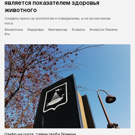
является показателем здоровья
животного
Следить нужно за аппетитом и поведением, а не за кончиком
носа.
#животные
#здоровье
#ветеринар
#советы
#новости Тюмени
#тк
Шифр на щите: тайны герба Тюмени