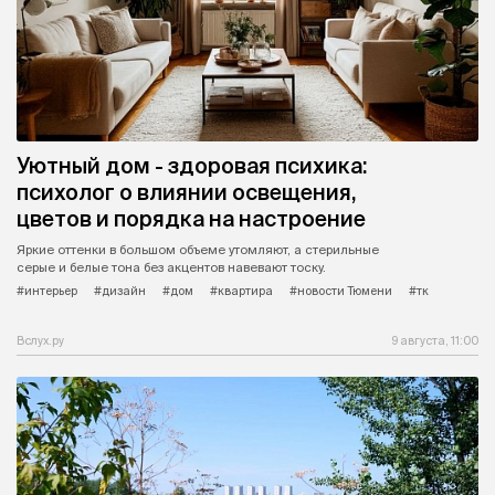
Уютный дом - здоровая психика:
психолог о влиянии освещения,
цветов и порядка на настроение
Яркие оттенки в большом объеме утомляют, а стерильные
серые и белые тона без акцентов навевают тоску.
#интерьер
#дизайн
#дом
#квартира
#новости Тюмени
#тк
Вслух.ру
9 августа, 11:00