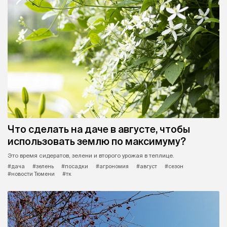
Что сделать на даче в августе, чтобы
использовать землю по максимуму?
Это время сидератов, зелени и второго урожая в теплице.
#дача
#зелень
#посадки
#агрономия
#август
#сезон
#новости Тюмени
#тк