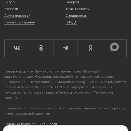
Видео
Галереи
Новости
Темы новостей
Архив новостей
Спецпроекты
Печатное издание
ГИБДД
Сетевое издание «Тюменская интернет-газета "Вслух.ру"»
зарегистрировано Федеральной службой по надзору в сфере связи,
информационных технологий и массовых коммуникаций (Роскомнадзор),
серия Эл №ФС77-78856 от 07.08.2020 г. Учредитель: Автономная
некоммерческая организация «Телерадиокомпания "Тюменское
время"».
Подпись «партнерская новость» в материалах означает, что информация
имеет рекламный характер.
Политика конфиденциальности