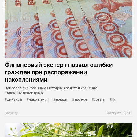
Финансовый эксперт назвал ошибки
граждан при распоряжении
накоплениями
Наиболее рискованным методом является хранение
наличных денег дома.
#финансы
#накопления
#вклады
#эксперт
#советы
#тк
Вслух.ру
9 августа, 09:42