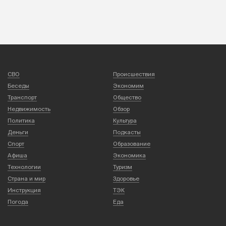
СВО
Происшествия
Беседы
Экономим
Транспорт
Общество
Недвижимость
Обзор
Политика
Культура
Деньги
Подкасты
Спорт
Образование
Афиша
Экономика
Технологии
Туризм
Страна и мир
Здоровье
Инструкция
ТЭК
Погода
Еда