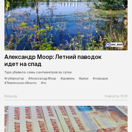
Александр Моор: Летний паводок
идет на спад
Тура убавила семь сантиметров за сутки.
#губернатор
#Александр Моор
#уровень
#реки
#паводок
#Тюменская область
#тк
Вслух.ру
9 августа, 10:31