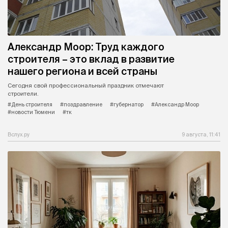
Александр Моор: Труд каждого
строителя – это вклад в развитие
нашего региона и всей страны
Сегодня свой профессиональный праздник отмечают
строители.
#День строителя
#поздравление
#губернатор
#Александр Моор
#новости Тюмени
#тк
Вслух.ру
9 августа, 11:41